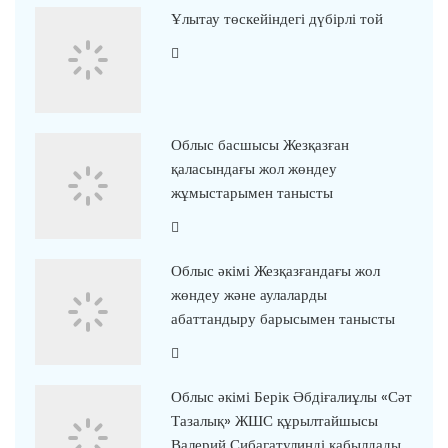
Ұлытау төскейіндегі дүбірлі той
Облыс басшысы Жезқазған
қаласындағы жол жөндеу
жұмыстарымен танысты
Облыс әкімі Жезқазғандағы жол
жөндеу және аулаларды
абаттандыру барысымен танысты
Облыс әкімі Берік Әбдіғалиұлы «Сәт
Тазалық» ЖШС құрылтайшысы
Валерий Сибагатулинді қабылдады