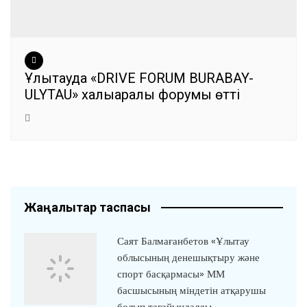
Ұлытауда «DRIVE FORUM BURABAY-
ULYTAU» халықаралық форумы өтті
Жаңалықтар таспасы
Саят Балмағанбетов «Ұлытау
облысының денешықтыру және
спорт басқармасы» ММ
басшысының міндетін атқарушы
болып тағайындалды