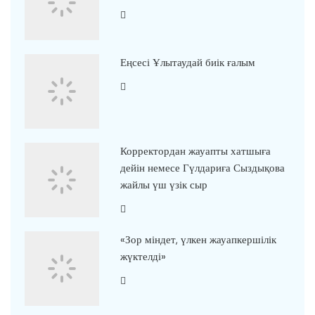
Еңсесі Ұлытаудай биік ғалым
Корректордан жауапты хатшыға
дейін немесе Гүлдариға Сыздықова
жайлы үш үзік сыр
«Зор міндет, үлкен жауапкершілік
жүктелді»