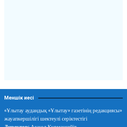
Меншік иесі
«Ұлытау аудандық «Ұлытау» газетінің редакциясы»
жауапкершілігі шектеулі серіктестігі
Директор:
Ақжол Құрмансейіт