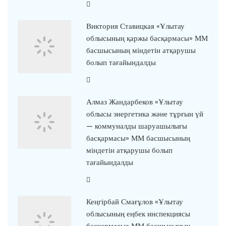
Виктория Ставицкая «Ұлытау
облысының қаржы басқармасы» ММ
басшысының міндетін атқарушы
болып тағайындалды
Алмаз Жандарбеков «Ұлытау
облысы энергетика және тұрғын үй
— коммуналды шаруашылығы
басқармасы» ММ басшысының
міндетін атқарушы болып
тағайындалды
Кеңгірбай Смағұлов «Ұлытау
облысының еңбек инспекциясы
басқармасы» ММ басшысының