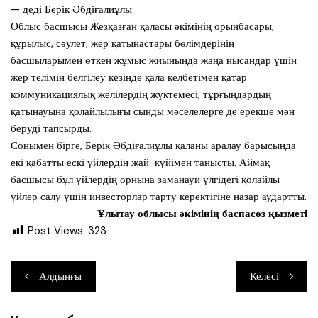
— деді Берік Әбдіғалиұлы.
Облыс басшысы Жезқазған қаласы әкімінің орынбасары,
құрылыс, сәулет, жер қатынастары бөлімдерінің
басшыларымен өткен жұмыс жиынында жаңа нысандар үшін
жер телімін белгілеу кезінде қала келбетімен қатар
коммуникациялық желілердің жүктемесі, тұрғындардың
қатынауына қолайлылығы сынды мәселелерге де ерекше мән
беруді тапсырды.
Сонымен бірге, Берік Әбдіғалиұлы қаланы аралау барысында
екі қабатты ескі үйлердің жай-күйімен танысты. Аймақ
басшысы бұл үйлердің орнына заманауи үлгідегі қолайлы
үйлер салу үшін инвесторлар тарту керектігіне назар аудартты.
Ұлытау облысы әкімінің баспасөз қызметі
Post Views:
323
Навигация
Алдыңғы
Келесі
по