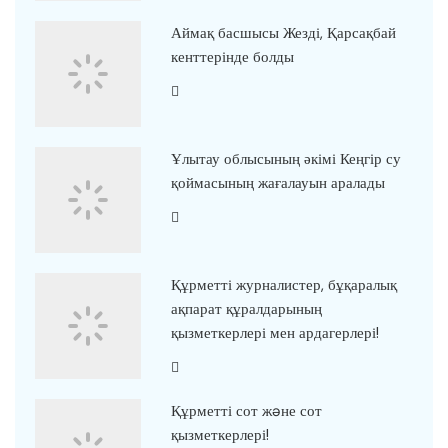
Аймақ басшысы Жезді, Қарсақбай
кенттерінде болды
Ұлытау облысының әкімі Кеңгір су
қоймасының жағалауын аралады
Құрметті журналистер, бұқаралық
ақпарат құралдарының
қызметкерлері мен ардагерлері!
Құрметті сот жəне сот
қызметкерлері!