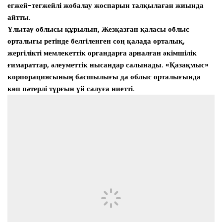
егжей-тегжейлі жобалау жоспарын талқылаған жиында
айтты.
Ұлытау облысы құрылып, Жезқазған қаласы облыс
орталығы ретінде белгіленген соң қалада орталық,
жергілікті мемлекеттік органдарға арналған әкімшілік
ғимараттар, әлеуметтік нысандар салынады. «Қазақмыс»
корпорациясының басшылығы да облыс орталығында
көп пәтерлі тұрғын үй салуға ниетті.