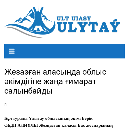
Жезқазған қаласында облыс
әкімдігіне жаңа ғимарат
салынбайды
Бұл туралы Ұлытау облысының әкімі Берік
ӘБДІҒАЛИҰЛЫ
Жезқазған қаласы Бас жоспарының