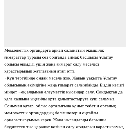
Мемлекеттік органдарға арнап салынатын әкімшілік
ғимараттар туралы сөз болғанда аймақ басшысы Ұлытау
облысы әкімдігі үшін жаңа ғимарат салу мәселесі
қарастырылып жатпағанын атап өтті.
-Күн тәртібінде ондай мәселе жоқ. Жақын уақытта Ұлытау
облысының әкімдігіне жаңа ғимарат салынбайды. Біздің негізгі
міндет –ең алдымен әлеуметтік нысандар салу. Сондықтан да
қала халқына ыңғайлы орта қалыптастыруға күш саламыз.
Сонымен қатар, облыс орталығына қоныс тебетін орталық
мемлекеттік органдардың бөлімшелерін оңтайлы
орналастыруымыз керек. Жаңа нысандарды барынша
бюджеттен тыс қаражат көзінен салу жолдарын қарастырамыз,