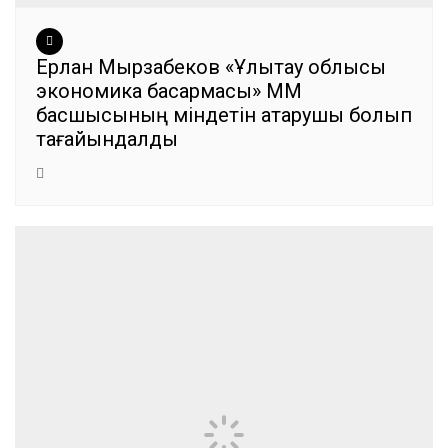
Ерлан Мырзабеков «Ұлытау облысы
экономика басқармасы» ММ
басшысының міндетін атқарушы болып
тағайындалды