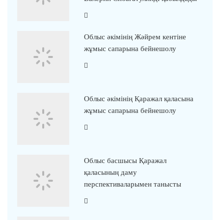
Облыс әкімінің Жәйрем кентіне
жұмыс сапарына бейнешолу
Облыс әкімінің Қаражал қаласына
жұмыс сапарына бейнешолу
Облыс басшысы Қаражал
қаласының даму
перспективаларымен танысты