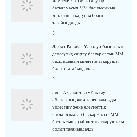
мемлекеттік сатып алулар
басқармасы» ММ басшысының
міндетін атқарушы болып
тағайындалды
Ләззат Ранова «Ұлытау облысының
денсаулық сақтау басқармасы» ММ
басшысының міндетін атқарушы
болып тағайындалды
Зина Ақылбекова «Ұлытау
облысының жұмыспен қамтуды
үйлестіру және әлеуметтік
бағдарламалар басқармасы» ММ
басшысының міндетін атқарушысы
болып тағайындалды