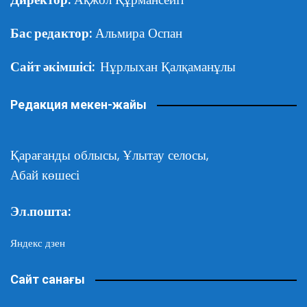
Бас редактор:
Альмира Оспан
Сайт әкімшісі:
Нұрлыхан Қалқаманұлы
Редакция мекен-жайы
Қарағанды облысы,
Ұлытау селосы,
Абай көшесі
Эл.пошта:
Яндекс дзен
Сайт санағы