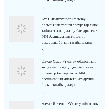
Қуат Имантүсіпов «Ұлытау
облысының табиғи ресурстар және
табиғатты пайдалану басқармасы»
ММ басшысының міндетін
атқарушы болып тағайындалды
Әнуар Омар «Ұлытау облысының
мәдениет, тілдерді дамыту және
архивтер басқармасы» ММ
басшысының міндетін атқарушы
болып тағайындалды
Алмат Әйтенов «Ұлытау облысының