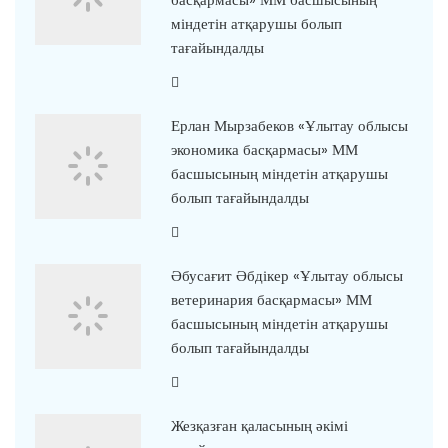
міндетін атқарушы болып
тағайындалды
Ерлан Мырзабеков «Ұлытау облысы
экономика басқармасы» ММ
басшысының міндетін атқарушы
болып тағайындалды
Әбусағит Әбдікер «Ұлытау облысы
ветеринария басқармасы» ММ
басшысының міндетін атқарушы
болып тағайындалды
Жезқазған қаласының әкімі