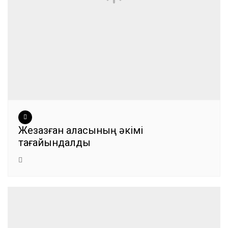
Жезқазған қаласының әкімі
тағайындалды