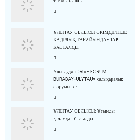
тағайындалды
ҰЛЫТАУ ОБЛЫСЫ ӘКІМДІГІНДЕ
КАДРЛЫҚ ТАҒАЙЫНДАУЛАР
БАСТАЛДЫ
Ұлытауда «DRIVE FORUM
BURABAY-ULYTAU» халықаралық
форумы өтті
ҰЛЫТАУ ОБЛЫСЫ: Ұтымды
қадамдар басталды