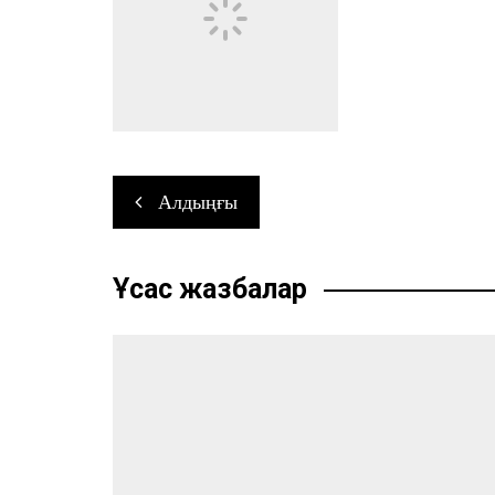
Өңір басшылығы
Навигация
Алдыңғы
по
записям
Ұқсас жазбалар