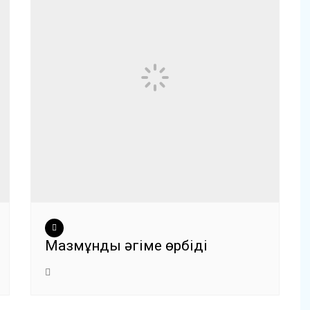
Мазмұнды әңгіме өрбіді