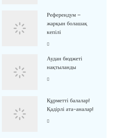
Референдум –
жарқын болашақ
кепілі
Аудан бюджеті
нақтыланды
Құрметті балалар!
Қадірлі ата-аналар!