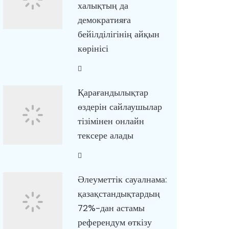
халықтың да
демократияға
бейілділігінің айқын
көрінісі
Қарағандылықтар
өздерін сайлаушылар
тізімінен онлайн
тексере алады
Әлеуметтік сауалнама:
қазақстандықтардың
72%-дан астамы
референдум өткізу