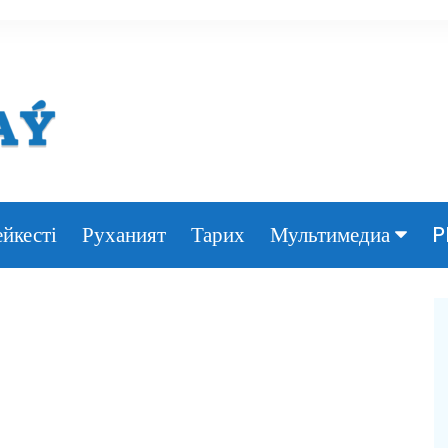
йкесті
Руханият
Тарих
P
Мультимедиа
Фото
Видео