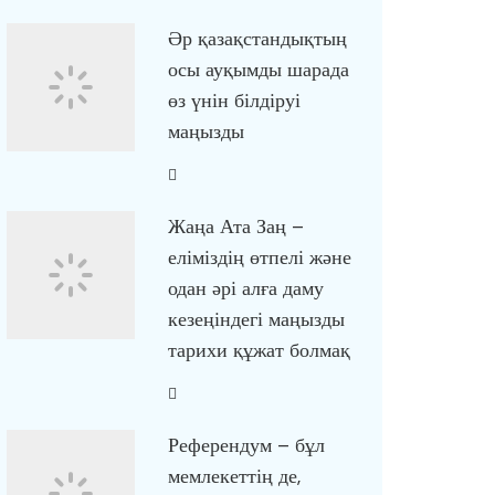
Әр қазақстандықтың
осы ауқымды шарада
өз үнін білдіруі
маңызды
Жаңа Ата Заң –
еліміздің өтпелі және
одан әрі алға даму
кезеңіндегі маңызды
тарихи құжат болмақ
Референдум – бұл
мемлекеттің де,