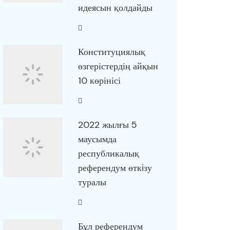
идеясын қолдайды
Конституциялық
өзгерістердің айқын
10 көрінісі
2022 жылғы 5
маусымда
республикалық
референдум өткiзу
туралы
Бұл референдум