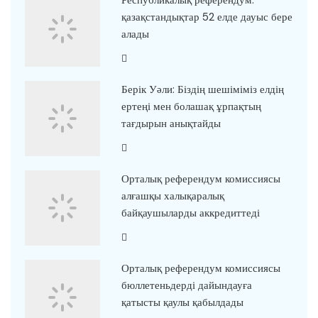
қазақстандықтар 52 елде дауыс бере
алады
Берік Уәли: Біздің шешіміміз елдің
ертеңі мен болашақ ұрпақтың
тағдырын анықтайды
Орталық референдум комиссиясы
алғашқы халықаралық
байқаушыларды аккредиттеді
Орталық референдум комиссиясы
бюллетеньдерді дайындауға
қатысты қаулы қабылдады