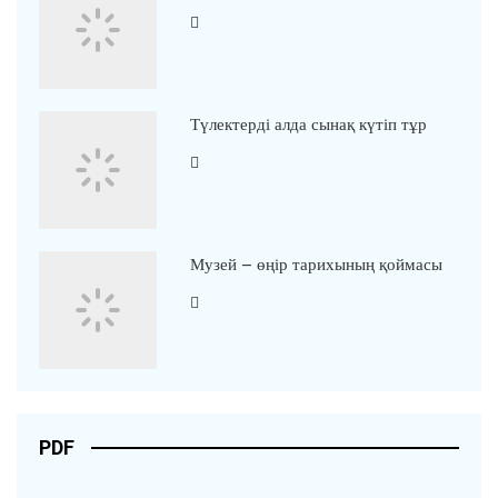
Түлектерді алда сынақ күтіп тұр
Музей – өңір тарихының қоймасы
PDF