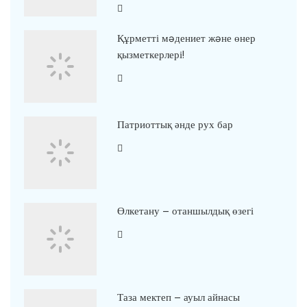
Құрметті мəдениет жəне өнер
қызметкерлері!
Патриоттық әнде рух бар
Өлкетану – отаншылдық өзегі
Таза мектеп – ауыл айнасы