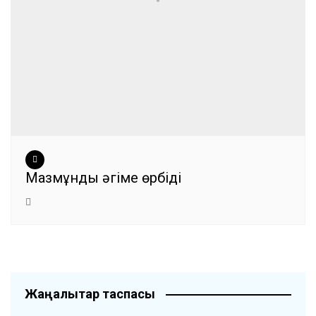
Мазмұнды әңгіме өрбіді
Жаңалықтар таспасы