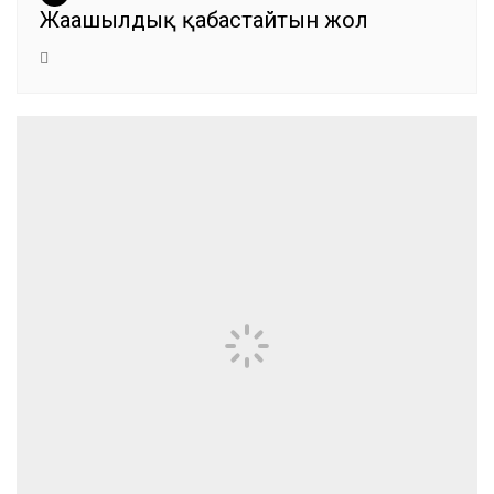
Жаңашылдық қабастайтын жол