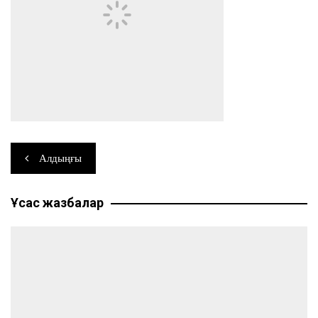
Навигация
Алдыңғы
по
Ұқсас жазбалар
записям