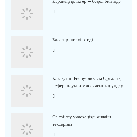
Қаракеңгірліктер – бедел биігінде
Балалар шеруі өтеді
Қазақстан Республикасы Орталық
референдум комиссиясының үндеуі
Өз сайлау учаскеңізді онлайн
тексеріңіз