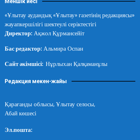
Меншік иесі
«Ұлытау аудандық «Ұлытау» газетінің редакциясы»
жауапкершілігі шектеулі серіктестігі
Директор:
Ақжол Құрмансейіт
Бас редактор:
Альмира Оспан
Сайт әкімшісі:
Нұрлыхан Қалқаманұлы
Редакция мекен-жайы
Қарағанды облысы,
Ұлытау селосы,
Абай көшесі
Эл.пошта: