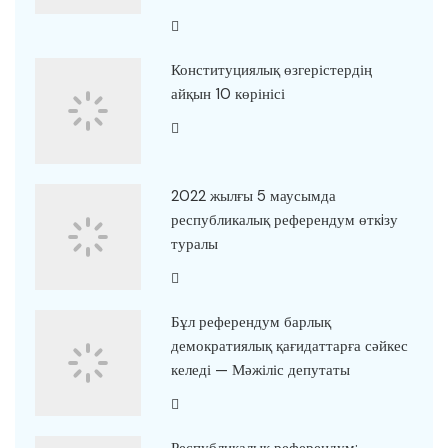
Конституциялық өзгерістердің
айқын 10 көрінісі
2022 жылғы 5 маусымда
республикалық референдум өткiзу
туралы
Бұл референдум барлық
демократиялық қағидаттарға сәйкес
келеді — Мәжіліс депутаты
Республикалық референдум: