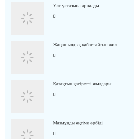
Ұлт ұстазына арналды
Жаңашылдық қабастайтын жол
Қазақтың қасіретті жылдары
Мазмұнды әңгіме өрбіді