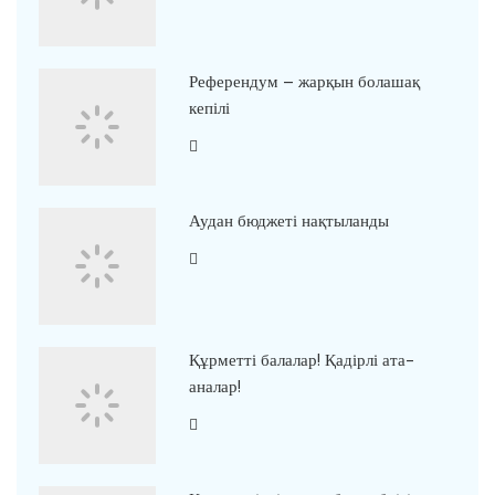
Референдум – жарқын болашақ
кепілі
Аудан бюджеті нақтыланды
Құрметті балалар! Қадірлі ата-
аналар!