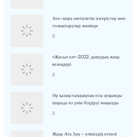
Ата-заңға енгізілетін өзгерістер мен
толықтырулар жөнінде
«Жасыл ел»-2022: дамудың жаңа
кезеңдері
Әр қазақстандықтың осы ауқымды
шарада өз үнін білдіруі маңызды
Жаңа Ата Заң – еліміздің өтпелі