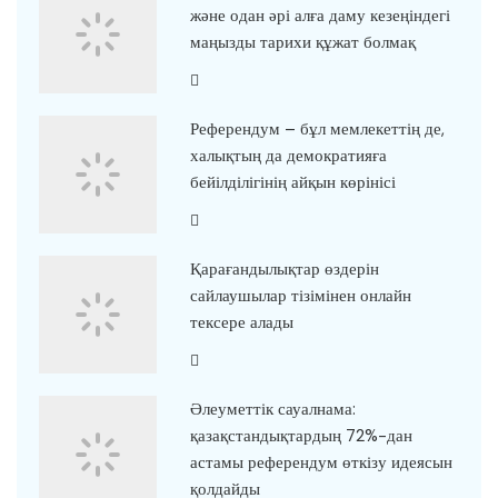
және одан әрі алға даму кезеңіндегі
маңызды тарихи құжат болмақ
Референдум – бұл мемлекеттің де,
халықтың да демократияға
бейілділігінің айқын көрінісі
Қарағандылықтар өздерін
сайлаушылар тізімінен онлайн
тексере алады
Әлеуметтік сауалнама:
қазақстандықтардың 72%-дан
астамы референдум өткізу идеясын
қолдайды