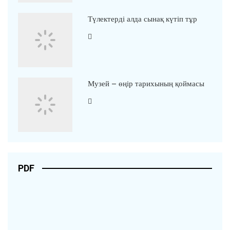
Түлектерді алда сынақ күтіп тұр
Музей – өңір тарихының қоймасы
PDF