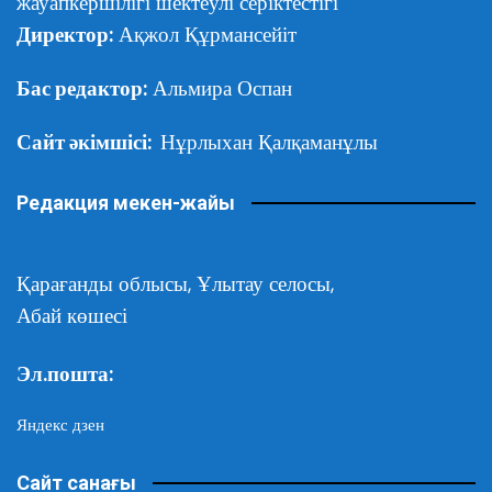
жауапкершілігі шектеулі серіктестігі
Директор:
Ақжол Құрмансейіт
Бас редактор:
Альмира Оспан
Сайт әкімшісі:
Нұрлыхан Қалқаманұлы
Редакция мекен-жайы
Қарағанды облысы,
Ұлытау селосы,
Абай көшесі
Эл.пошта:
Яндекс дзен
Сайт санағы