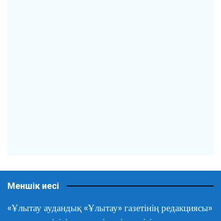
Меншік иесі
«Ұлытау аудандық «Ұлытау» газетінің редакциясы»