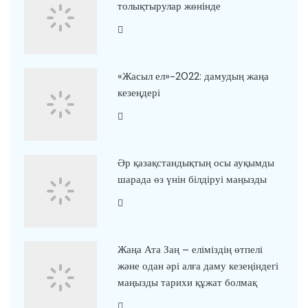
толықтырулар жөнінде
«Жасыл ел»-2022: дамудың жаңа
кезеңдері
Әр қазақстандықтың осы ауқымды
шарада өз үнін білдіруі маңызды
Жаңа Ата Заң – еліміздің өтпелі
және одан әрі алға даму кезеңіндегі
маңызды тарихи құжат болмақ