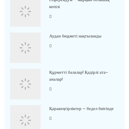
кепілі
Аудан бюджеті нақтыланды
Құрметті балалар! Қадірлі ата-
аналар!
Қаракеңгірліктер – бедел биігінде