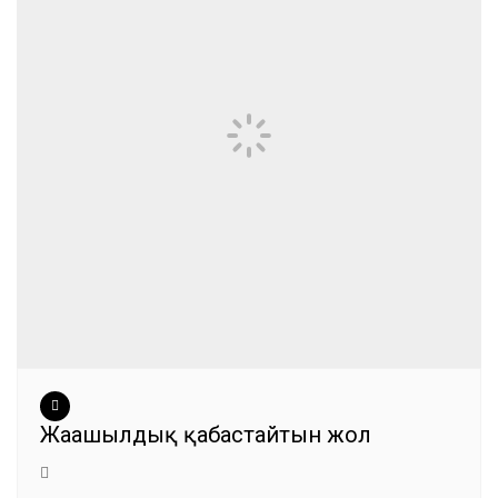
Жаңашылдық қабастайтын жол