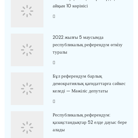
айқын 10 көрінісі
2022 жылғы 5 маусымда
республикалық референдум өткiзу
туралы
Бұл референдум барлық
демократиялық қағидаттарға сәйкес
келеді — Мәжіліс депутаты
Республикалық референдум:
қазақстандықтар 52 елде дауыс бере
алады