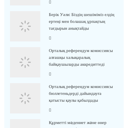
Берік Уәли: Біздің шешіміміз елдің
ертеңі мен болашақ ұрпақтың
тағдырын анықтайды
Орталық референдум комиссиясы
алғашқы халықаралық
байқаушыларды аккредиттеді
Орталық референдум комиссиясы
бюллетеньдерді дайындауға
қатысты қаулы қабылдады
Құрметті мəдениет жəне өнер