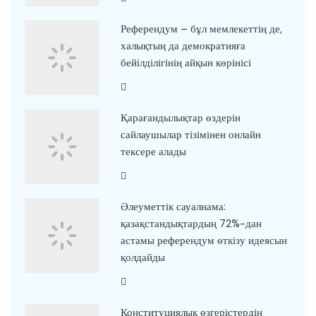
Референдум – бұл мемлекеттің де,
халықтың да демократияға
бейілділігінің айқын көрінісі
Қарағандылықтар өздерін
сайлаушылар тізімінен онлайн
тексере алады
Әлеуметтік сауалнама:
қазақстандықтардың 72%-дан
астамы референдум өткізу идеясын
қолдайды
Конституциялық өзгерістердің