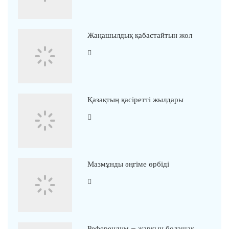
Жаңашылдық қабастайтын жол
Қазақтың қасіретті жылдары
Мазмұнды әңгіме өрбіді
Референдум – жарқын болашақ