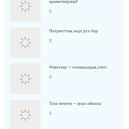
қызметкерлері!
Патриоттық әнде рух бар
Өлкетану – отаншылдық өзегі
Таза мектеп – ауыл айнасы