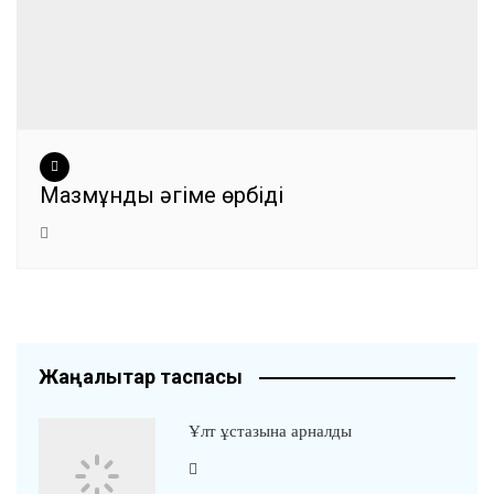
Мазмұнды әңгіме өрбіді
Жаңалықтар таспасы
Ұлт ұстазына арналды