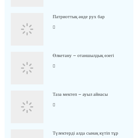
Патриоттық әнде рух бар
Өлкетану – отаншылдық өзегі
Таза мектеп – ауыл айнасы
Түлектерді алда сынақ күтіп тұр