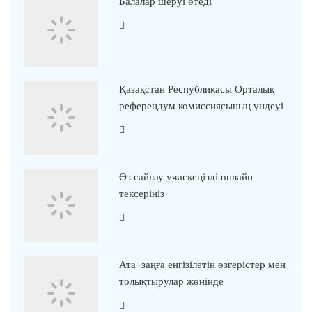
Балалар шеруі өтеді
Қазақстан Республикасы Орталық
референдум комиссиясының үндеуі
Өз сайлау учаскеңізді онлайн
тексеріңіз
Ата-заңға енгізілетін өзгерістер мен
толықтырулар жөнінде