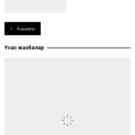
Навигация
Алдыңғы
по
Ұқсас жазбалар
записям