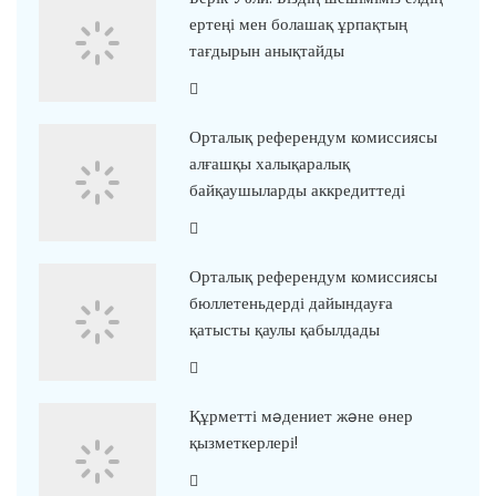
ертеңі мен болашақ ұрпақтың
тағдырын анықтайды
Орталық референдум комиссиясы
алғашқы халықаралық
байқаушыларды аккредиттеді
Орталық референдум комиссиясы
бюллетеньдерді дайындауға
қатысты қаулы қабылдады
Құрметті мəдениет жəне өнер
қызметкерлері!