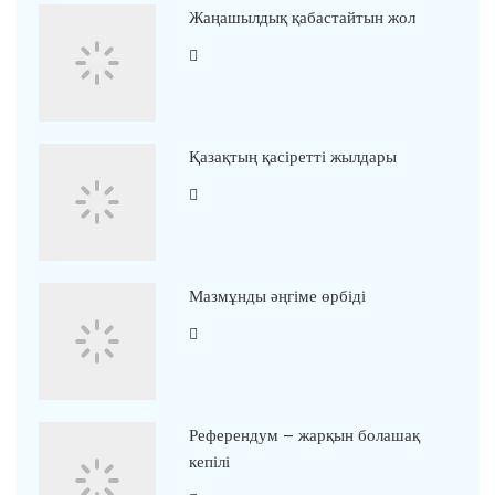
Жаңашылдық қабастайтын жол
Қазақтың қасіретті жылдары
Мазмұнды әңгіме өрбіді
Референдум – жарқын болашақ
кепілі