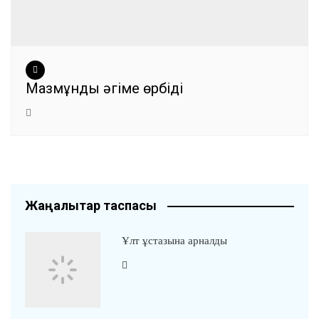
Мазмұнды әңгіме өрбіді
Жаңалықтар таспасы
Ұлт ұстазына арналды