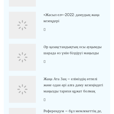
«Жасыл ел»-2022: дамудың жаңа
кезеңдері
Әр қазақстандықтың осы ауқымды
шарада өз үнін білдіруі маңызды
Жаңа Ата Заң – еліміздің өтпелі
және одан әрі алға даму кезеңіндегі
маңызды тарихи құжат болмақ
Референдум – бұл мемлекеттің де,