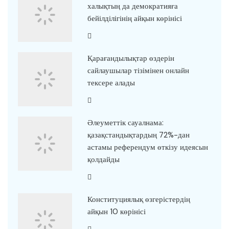
халықтың да демократияға
бейілділігінің айқын көрінісі
Қарағандылықтар өздерін
сайлаушылар тізімінен онлайн
тексере алады
Әлеуметтік сауалнама:
қазақстандықтардың 72%-дан
астамы референдум өткізу идеясын
қолдайды
Конституциялық өзгерістердің
айқын 10 көрінісі