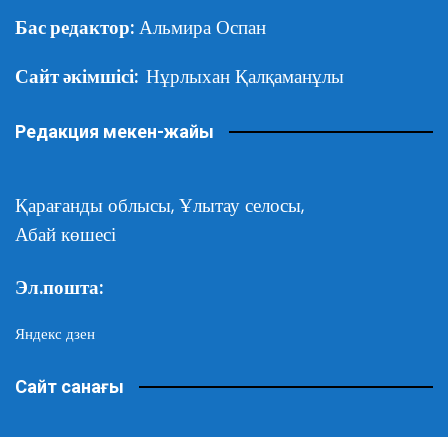
Бас редактор:
Альмира Оспан
Сайт әкімшісі:
Нұрлыхан Қалқаманұлы
Редакция мекен-жайы
Қарағанды облысы,
Ұлытау селосы,
Абай көшесі
Эл.пошта:
Яндекс дзен
Сайт санағы