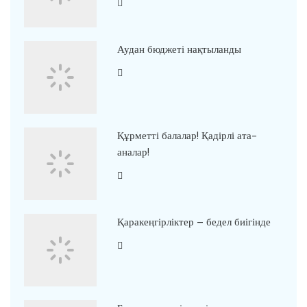
Аудан бюджеті нақтыланды
Құрметті балалар! Қадірлі ата-
аналар!
Қаракеңгірліктер – бедел биігінде