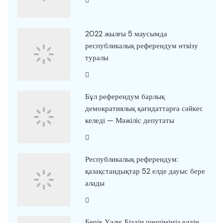
2022 жылғы 5 маусымда
республикалық референдум өткiзу
туралы
Бұл референдум барлық
демократиялық қағидаттарға сәйкес
келеді — Мәжіліс депутаты
Республикалық референдум:
қазақстандықтар 52 елде дауыс бере
алады
Берік Уәли: Біздің шешіміміз елдің