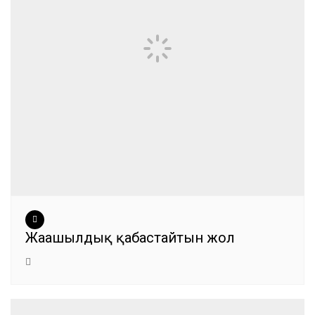
Жаңашылдық қабастайтын жол