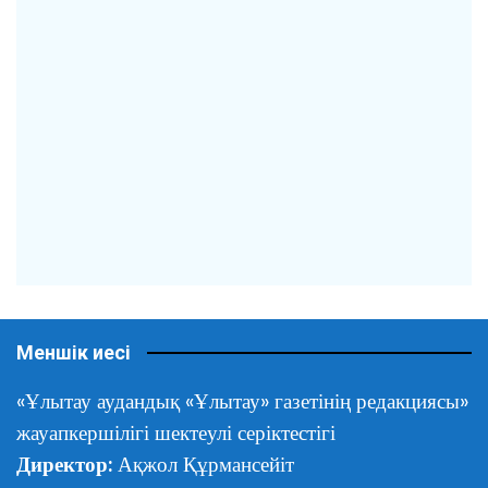
Меншік иесі
«Ұлытау аудандық «Ұлытау» газетінің редакциясы»
жауапкершілігі шектеулі серіктестігі
Директор:
Ақжол Құрмансейіт