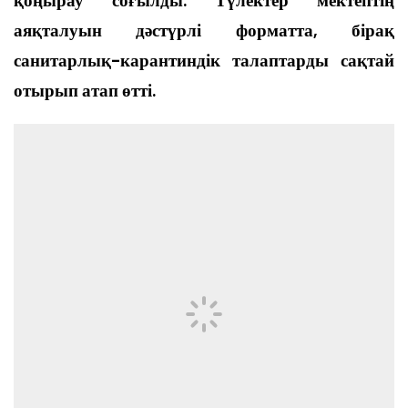
қоңырау соғылды. Түлектер мектептің
аяқталуын дәстүрлі форматта, бірақ
санитарлық-карантиндік талаптарды сақтай
отырып атап өтті.