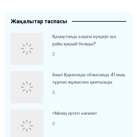
Жаңалықтар таспасы
Қазақстанда алдағы күндері ауа
райы қандай болады?
Биыл Қарағанды облысында 41 мың
тұрғын жұмыспен қамтылады
«Менің ертегі әлемім»