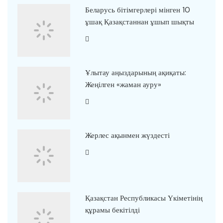
Беларусь бітімгерлері мінген 10
ұшақ Қазақстаннан ұшып шықты
Ұлытау аңыздарының ақиқаты:
Жеңілген «жаман ауру»
Жерлес ақынмен жүздесті
Қазақстан Республикасы Үкіметінің
құрамы бекітілді