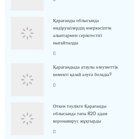
Қарағанды облысында
өндірушілердің өнеркәсіптік
алыптармен серіктестігі
нығайтылды
Қарағандыда атаулы әлеуметтік
көмекті қалай алуға болады?
Өткен тәулікте Қарағанды
облысында тағы 820 адам
коронавирус жұқтырды