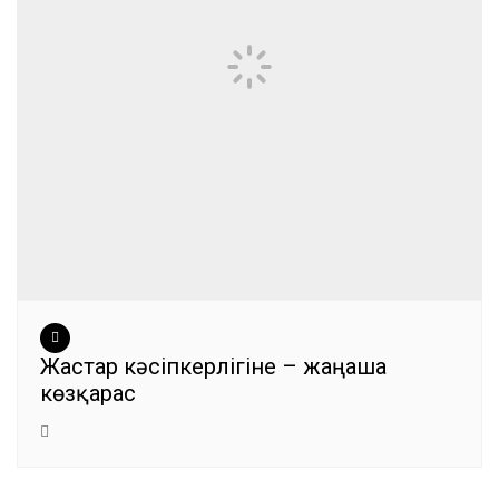
Жастар кәсіпкерлігіне – жаңаша
көзқарас