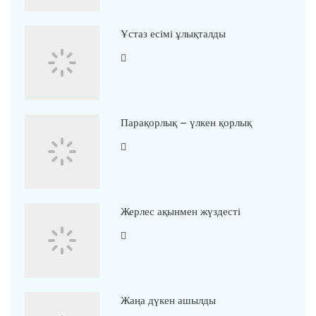
Ұстаз есімі ұлықталды
Парақорлық – үлкен қорлық
Жерлес ақынмен жүздесті
Жаңа дүкен ашылды