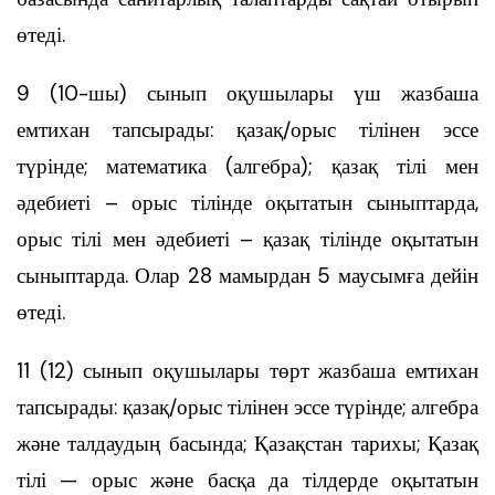
өтеді.
9 (10-шы) сынып оқушылары үш жазбаша
емтихан тапсырады: қазақ/орыс тілінен эссе
түрінде; математика (алгебра); қазақ тілі мен
әдебиеті – орыс тілінде оқытатын сыныптарда,
орыс тілі мен әдебиеті – қазақ тілінде оқытатын
сыныптарда. Олар 28 мамырдан 5 маусымға дейін
өтеді.
11 (12) сынып оқушылары төрт жазбаша емтихан
тапсырады: қазақ/орыс тілінен эссе түрінде; алгебра
және талдаудың басында; Қазақстан тарихы; Қазақ
тілі — орыс және басқа да тілдерде оқытатын