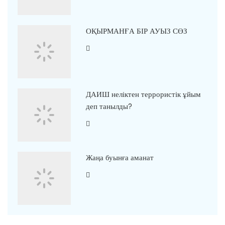
ОҚЫРМАНҒА БІР АУЫЗ СӨЗ
ДАИШ неліктен террористік ұйым
деп танылды?
Жаңа буынға аманат