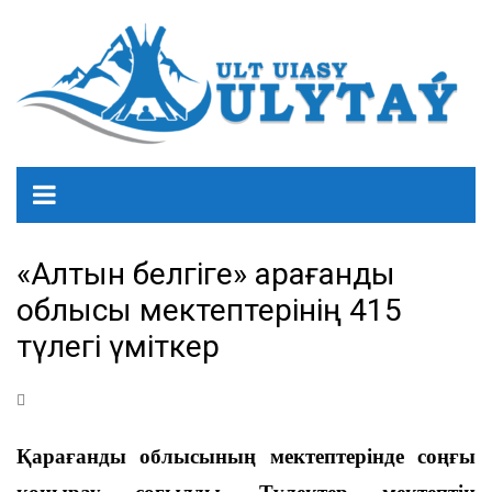
«Алтын белгіге» Қарағанды
облысы мектептерінің 415
түлегі үміткер
Қарағанды облысының мектептерінде соңғы