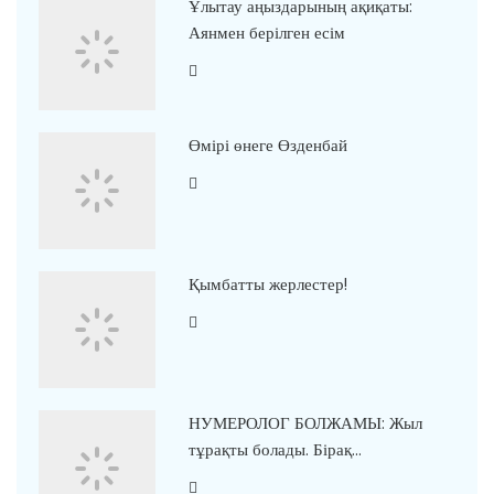
Ұлытау аңыздарының ақиқаты:
Аянмен берілген есім
Өмірі өнеге Өзденбай
Қымбатты жерлестер!
НУМЕРОЛОГ БОЛЖАМЫ: Жыл
тұрақты болады. Бірақ…