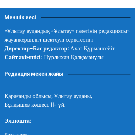
Меншік иесі
«Ұлытау аудандық «Ұлытау» газетінің редакциясы»
жауапкершілігі шектеулі серіктестігі
Директор-Бас редактор:
Ахат Құрмансейіт
Сайт әкімшісі:
Нұрлыхан Қалқаманұлы
Редакция мекен жайы
Қарағанды облысы,
Ұлытау ауданы,
Бұлқышев көшесі, 11- үй.
Эл.пошта:
Яндекс дзен