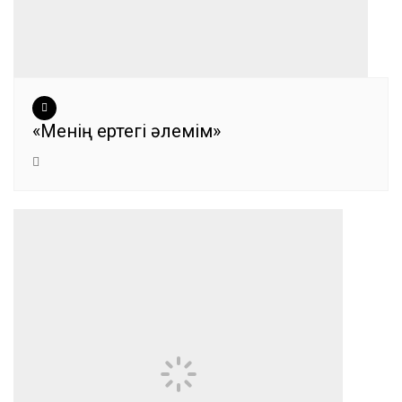
«Менің ертегі әлемім»