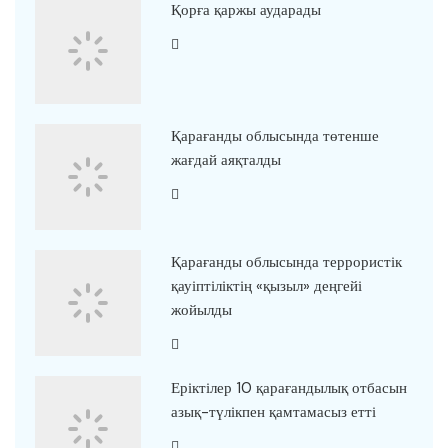
Қорға қаржы аударады
Қарағанды облысында төтенше
жағдай аяқталды
Қарағанды облысында террористік
қауіптіліктің «қызыл» деңгейі
жойылды
Еріктілер 10 қарағандылық отбасын
азық-түлікпен қамтамасыз етті