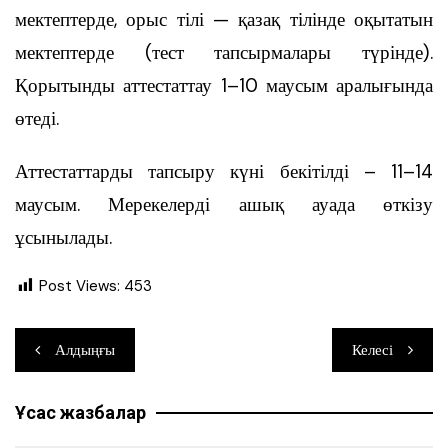
мектептерде, орыс тілі — қазақ тілінде оқытатын
мектептерде (тест тапсырмалары түрінде).
Қорытынды аттестаттау 1–10 маусым аралығында
өтеді.
Аттестаттарды тапсыру күні бекітілді – 11–14
маусым. Мерекелерді ашық ауада өткізу
ұсынылады.
Post Views:
453
Навигация
Алдыңғы
Келесі
по
Ұқсас жазбалар
записям