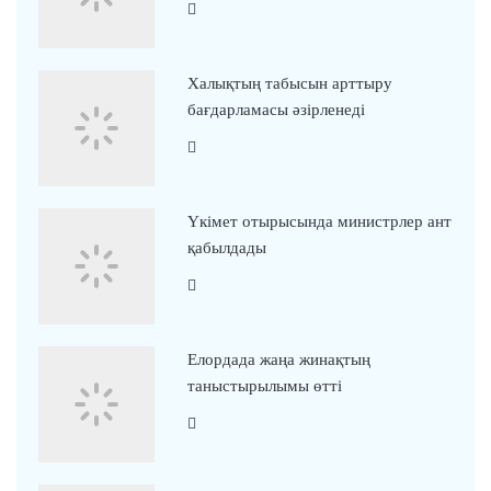
Халықтың табысын арттыру
бағдарламасы әзірленеді
Үкімет отырысында министрлер ант
қабылдады
Елордада жаңа жинақтың
таныстырылымы өтті