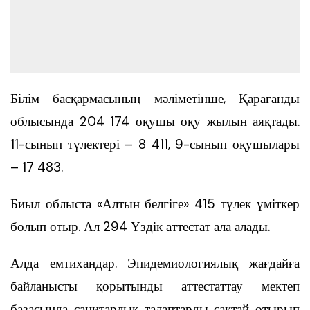
Білім басқармасының мәліметінше, Қарағанды
облысында 204 174 оқушы оқу жылын аяқтады.
11-сынып түлектері – 8 411, 9-сынып оқушылары
– 17 483.
Биыл облыста «Алтын белгіге» 415 түлек үміткер
болып отыр. Ал 294 Үздік аттестат ала алады.
Алда емтихандар. Эпидемиологиялық жағдайға
байланысты қорытынды аттестаттау мектеп
базасында санитарлық талаптарды сақтай отырып