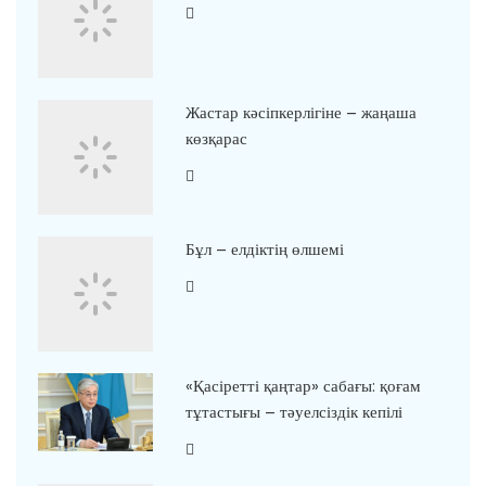
Жастар кәсіпкерлігіне – жаңаша
көзқарас
Бұл – елдіктің өлшемі
«Қасіретті қаңтар» сабағы: қоғам
тұтастығы – тәуелсіздік кепілі