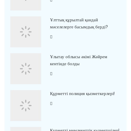
Ұлттық құрылтай қандай
мәселелерге басымдық берді?
Ұлытау облысы әкімі Жәйрем
кентінде болды
Құрметті полиция қызметкерлері!
Құрметті мемлекеттік қызметшілер!