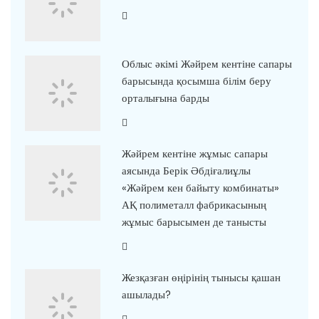
Облыс әкімі Жәйрем кентіне сапары
барысында қосымша білім беру
орталығына барды
Жәйрем кентіне жұмыс сапары
аясында Берік Әбдіғалиұлы
«Жәйрем кен байыту комбинаты»
АҚ полиметалл фабрикасының
жұмыс барысымен де танысты
Жезқазған өңірінің тынысы қашан
ашылады?