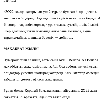
дамиды.
«2022 жылда қатарынан үш 2 тұр, ал бұл сан бізде идеяны,
энергияны білдіреді. Адамдар ішкі түйсікке көп мән береді. Ал
6, сондай-ақ еңбекқорлық, тұрақтылық, ауызбіршілік белгісі.
Егер адамның туған жылында алты саны болмаса, ақша
тұрақтамайды, шашыла береді», — дейді ол.
МАХАББАТ ЖЫЛЫ
Нумерологтың сөзінше, алты саны бұл – Венера. Ал Венера
махаббатты, жеке өмірді меңзейді. Сол себепті келесі жылы
бойдақтар үйленіп, шаңырақ көтереді. Қыз-жігіттер өз теңін
табады. Ел демографиясы жақсарады.
Бұдан бөлек, Құралай Бақытқызының айтуынша, 2022 жыл
саяхатты, іс-әрекетті, ізденісті талап етеді.