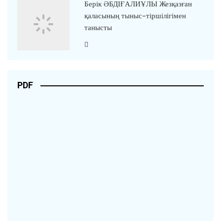
Берік ӘБДІҒАЛИҰЛЫ Жезқазған
қаласының тыныс-тіршілігімен
танысты
PDF