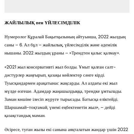
ЖАЙЛЫЛЫҚ пен ҮЙЛЕСІМДІЛІК
Нумеролог Құралай Бақытқызының айтуынша, 2022 жылдың
саны – 6. Ал бұл – жайлылық, үйлесімділік және әдемілік
нышаны. 2022 жылдың ұраны – «Трендтен қалыс қалмау».
«2021 жыл консервативті жыл болды. Ұмыт қалған салт-
дәстүрлер жаңғырып, қазақы көйлектер сәнге кірді.
Туысқандармен арақатынас жақсарды. Ал алдағы екі жыл
мүлде өзгеше. Адамдар жаңашылдыққа, трендке ұмтылады.
Заман көшіне ілесіп жүруге тырысады. Батысқа еліктейді.
Шаршамай-тоқтамай, үнемі еңбектенетін жыл», – дейді
қазақстандық маман.
Әсіресе, туған жылы екі санына аяқталатын жандар үшін 2022