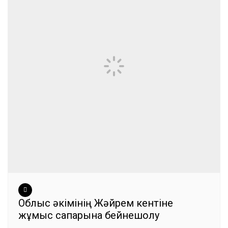
Облыс әкімінің Жәйрем кентіне
жұмыс сапарына бейнешолу