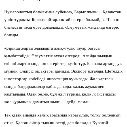
Нумерологтың болжамына сүйенсек, Барыс жылы – Қазақстан
үшін тұрақты. Билікте айтарлықтай өзгеріс болмайды. Шағын
бизнестің тасы өрге домалайды. Әлеуметтік жағдайда өзгеріс
болады.
«Бірінші жарты жылдықта азық-түлік, тауар бағасы
қымбаттайды. Әлеуметтік ахуал өзгереді. Алайда жылдың
екінші жартысында оң өзгерістер күтіп тұр. Баспана арзандауы
мүмкін. Өндіріс ошақтары дамиды. Экспорт ұлғаяды. Шетелдік
инвесторлар көбейеді, инвестиция құйылады. Жол картасы
сынды бағдарламалар қабылданады, халық жұмыспен
қамтылады. Одан бөлек, бұл жыл туризм, көлік логистикасы,
жол құрылысы дамитын жыл», — дейді маман.
Тек қазан айында халық арасында наразылық, толқу болжанып
отыр. Қалған айлар тыныш өтеді, деп болжады Құралай