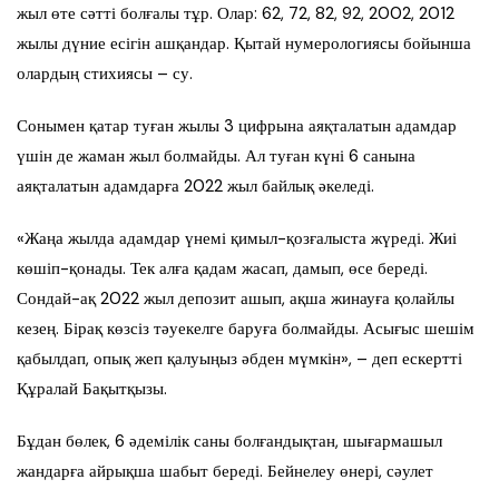
жыл өте сәтті болғалы тұр. Олар: 62, 72, 82, 92, 2002, 2012
жылы дүние есігін ашқандар. Қытай нумерологиясы бойынша
олардың стихиясы – су.
Сонымен қатар туған жылы 3 цифрына аяқталатын адамдар
үшін де жаман жыл болмайды. Ал туған күні 6 санына
аяқталатын адамдарға 2022 жыл байлық әкеледі.
«Жаңа жылда адамдар үнемі қимыл-қозғалыста жүреді. Жиі
көшіп-қонады. Тек алға қадам жасап, дамып, өсе береді.
Сондай-ақ 2022 жыл депозит ашып, ақша жинауға қолайлы
кезең. Бірақ көзсіз тәуекелге баруға болмайды. Асығыс шешім
қабылдап, опық жеп қалуыңыз әбден мүмкін», – деп ескертті
Құралай Бақытқызы.
Бұдан бөлек, 6 әдемілік саны болғандықтан, шығармашыл
жандарға айрықша шабыт береді. Бейнелеу өнері, сәулет