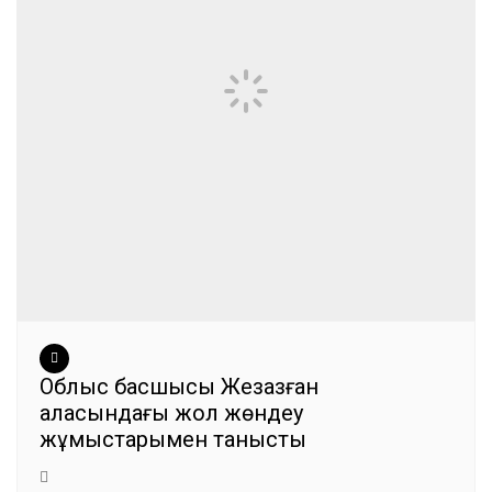
Облыс басшысы Жезқазған
қаласындағы жол жөндеу
жұмыстарымен танысты