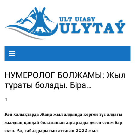
НУМЕРОЛОГ БОЛЖАМЫ: Жыл
тұрақты болады. Бірақ…
Кей халықтарда Жаңа жыл алдында көрген түс алдағы
жылдың қандай болатынын аңғартады деген сенім бар
екен. Ал, табалдырығын аттаған 2022 жыл