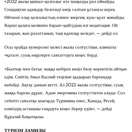
«2022 жылы қимыл-қозғалыс өте маңызды рөл ойнайды.
Сондықтан адамдар белсенді өмір салтын ұстануы керек.
Өйткені олар қозғалыстың өзінен энергия, күш-қуат жинайды.
Көрші қалаға көлікпен барып-қайтудың өзі медитация. Ой
тазарып, жан рахаттанып, тың идеялар келеді», — дейді ол.
Осы орайда нумеролог келесі жылы солтүстікке, климаты
«қатал», суық өңірлерге саяхаттауға кеңес берді.
«Былтыр мен батыс жаққа көбірек көңіл бөлу керектігін айтқан
едім. Сөйтіп, биыл Каспий теңізіне қыдырып барғандар
көбейді. Ақтау дамып кетті. Ал 2022 жылы солтүстікке, суық
жаққа барған дұрыс. Адам энергияны солтүстіктен алады. Сол
себепті саяхатқа шығарда Түркияны емес, Канада, Ресей,
өзіміздің астананы таңдауға кеңес берер едім», — дейді
Құралай Бақытқызы.
ТУРИЗМ ДАМИДЫ