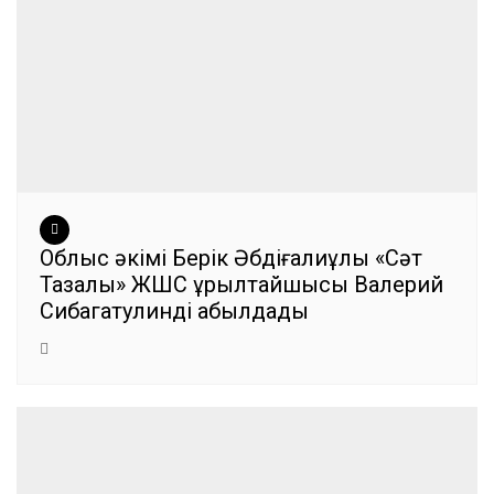
Облыс әкімі Берік Әбдіғалиұлы «Сәт
Тазалық» ЖШС құрылтайшысы Валерий
Сибагатулинді қабылдады