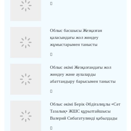
Облыс басшысы Жезқазған
қаласындағы жол жөндеу
жұмыстарымен танысты
Облыс әкімі Жезқазғандағы жол
жөндеу және аулаларды
абаттандыру барысымен танысты
Облыс әкімі Берік Әбдіғалиұлы «Сәт
Тазалық» ЖШС құрылтайшысы
Валерий Сибагатулинді қабылдады