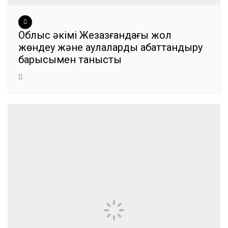
Облыс әкімі Жезқазғандағы жол
жөндеу және аулаларды абаттандыру
барысымен танысты