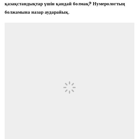
қазақстандықтар үшін қандай болмақ? Нумерологтың
болжамына назар аударайық.