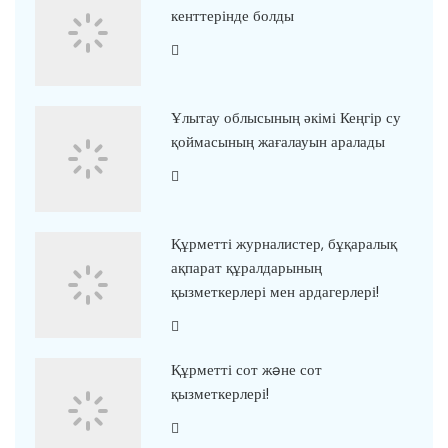
кенттерінде болды
Ұлытау облысының әкімі Кеңгір су
қоймасының жағалауын аралады
Құрметті журналистер, бұқаралық
ақпарат құралдарының
қызметкерлері мен ардагерлері!
Құрметті сот жəне сот
қызметкерлері!