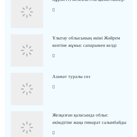
Ұлытау облысының әкімі Жәйрем
кентіне жұмыс сапарымен келді
Азамат туралы сөз
Жезқазған қаласында облыс
әкімдігіне жаңа ғимарат салынбайды