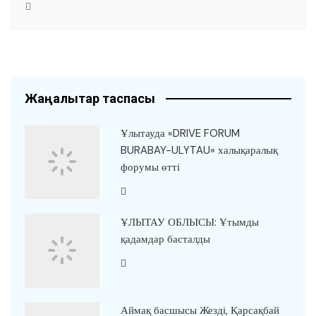
Жаңалықтар таспасы
Ұлытауда «DRIVE FORUM
BURABAY-ULYTAU» халықаралық
форумы өтті
ҰЛЫТАУ ОБЛЫСЫ: Ұтымды
қадамдар басталды
Аймақ басшысы Жезді, Қарсақбай