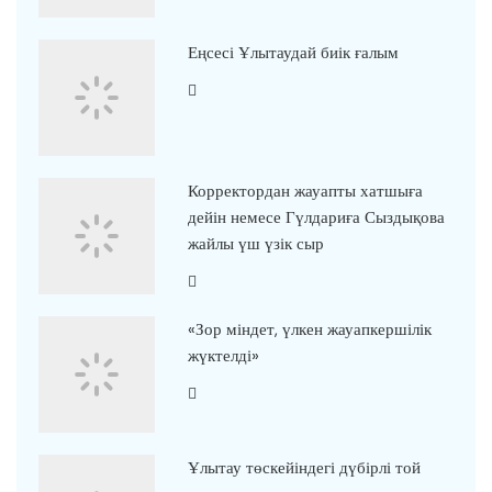
Еңсесі Ұлытаудай биік ғалым
Корректордан жауапты хатшыға
дейін немесе Гүлдариға Сыздықова
жайлы үш үзік сыр
«Зор міндет, үлкен жауапкершілік
жүктелді»
Ұлытау төскейіндегі дүбірлі той