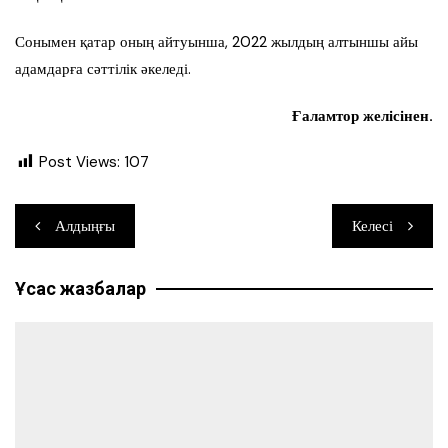
Сонымен қатар оның айтуынша, 2022 жылдың алтыншы айы
адамдарға сәттілік әкеледі.
Ғаламтор желісінен.
Post Views:
107
Навигация
Алдыңғы
Келесі
по
Ұқсас жазбалар
записям