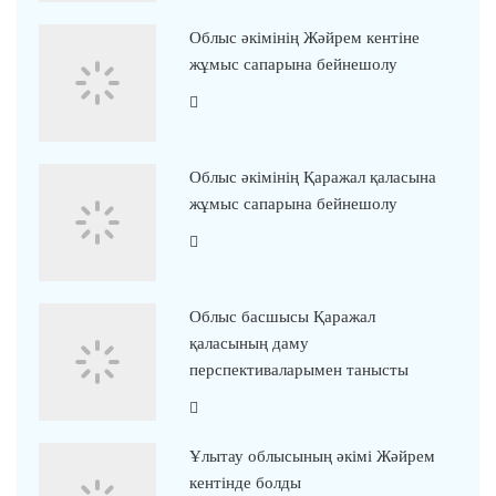
Облыс әкімінің Жәйрем кентіне
жұмыс сапарына бейнешолу
Облыс әкімінің Қаражал қаласына
жұмыс сапарына бейнешолу
Облыс басшысы Қаражал
қаласының даму
перспективаларымен танысты
Ұлытау облысының әкімі Жәйрем
кентінде болды