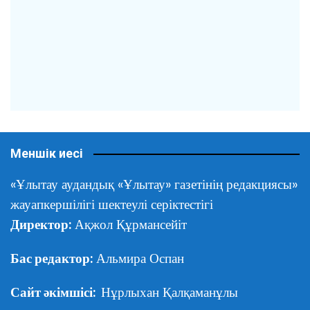
Меншік иесі
«Ұлытау аудандық «Ұлытау» газетінің редакциясы»
жауапкершілігі шектеулі серіктестігі
Директор:
Ақжол Құрмансейіт
Бас редактор:
Альмира Оспан
Сайт әкімшісі:
Нұрлыхан Қалқаманұлы