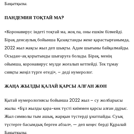
Бақытқызы.
ПАНДЕМИЯ ТОҚТАЙ МА?
«Коронавирус індеті тоқтай ма, жоқ па, оны ешкім білмейді.
Бірақ денсаулық бойынша Қазақстанды жеке қарастырғанымда,
2022 жыл жақсы жыл деп шықты. Адам шығыны байқалмайды.
Осыдан-ақ қорытынды шығаруға болады. Бірақ, менің
ойымша, коронавирус мүлде жоғалып кетпейді. Тек тұмау
сияқты жеңіл түрге өтеді», – деді нумеролог.
ЖАҢА ЖЫЛДЫ ҚАЛАЙ ҚАРСЫ АЛҒАН ЖӨН
Қытай нумерологиясы бойынша 2022 жыл – су жолбарысы
жылы. «Бұл жылды қара-көк түсті киіммен қарсы алған дұрыс.
Жыл символы тым ашық, жарқын түстерді ұнатпайды. Суық
түстерге басымдық берген абзал», — деп кеңес берді Құралай
Бақытқызы.