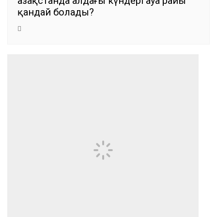
Қазақстанда алдағы күндері ауа райы
қандай болады?