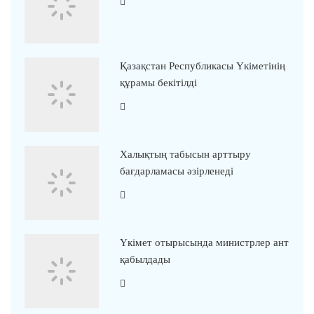
Қазақстан Республикасы Үкіметінің
құрамы бекітілді
Халықтың табысын арттыру
бағдарламасы әзірленеді
Үкімет отырысында министрлер ант
қабылдады