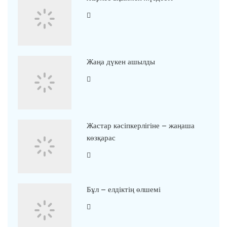
Жаңа дүкен ашылды
Жастар кәсіпкерлігіне – жаңаша
көзқарас
Бұл – елдіктің өлшемі