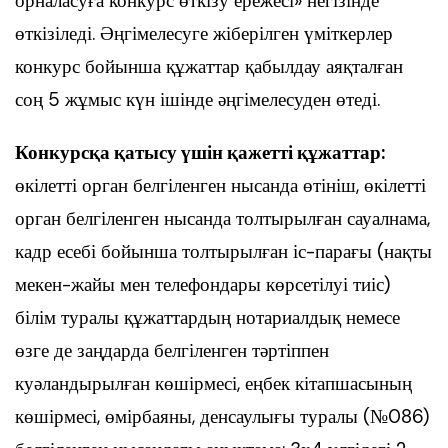
орналасуға конкурс өткізу ережесі» негізінде
өткізіледі. Әңгімелесуге жіберілген үміткерлер
конкурс бойынша құжаттар қабылдау аяқталған
соң 5 жұмыс күн ішінде әңгімелесуден өтеді.
Конкурсқа қатысу үшін қажетті құжаттар:
өкілетті орган белгіленген нысанда өтініш, өкілетті
орган белгіленген нысанда толтырылған сауалнама,
кадр есебі бойынша толтырылған іс-парағы (нақты
мекен-жайы мен телефондары көрсетілуі тиіс)
білім туралы құжаттардың нотариалдық немесе
өзге де заңдарда белгіленген тәртіппен
куәландырылған көшірмесі, еңбек кітапшасының
көшірмесі, өмірбаяны, денсаулығы туралы (№086)