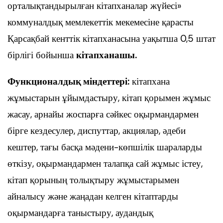
орталықтандырылған кітапханалар жүйесі»
коммуналдық мемлекеттік мекемесіне қарасты
Қарсақбай кенттік кітапханасына уақытша 0,5 штат
бірлігі бойынша
кітапханашы.
Функционалдық міндеттері:
кітапхана
жұмыстарын ұйымдастыру, кітап қорымен жұмыс
жасау, арнайы жоспарға сәйкес оқырмандармен
бірге кездесулер, диспуттар, акциялар, әдеби
кештер, тағы басқа мәдени-көпшілік шараларды
өткізу, оқырмандармен талапқа сай жұмыс істеу,
кітап қорының толықтыру жұмыстарымен
айналысу және жаңадан келген кітаптарды
оқырмандарға таныстыру, аудандық