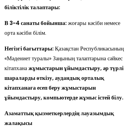
біліктілік талаптары:
В 3-4 санаты бойынша:
жоғары кәсіби немесе
орта кәсіби білім.
Негізгі бағыттары:
Қазақстан Республикасының
«Мәдениет туралы» Заңының талаптарына сәйкес
кітапхана
жұмыстарын ұйымдастыру, әр түрлі
шараларды өткізу, аудандық орталық
кітапханаға есеп беру жұмыстарын
ұйымдастыру, компьютерде жұмыс істей білу.
Азаматтық қызметкерлердің лауазымдық
жалақысы