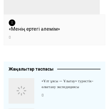
«Менің ертегі әлемім»
Жаңалықтар таспасы
«Ұлт ұясы — Ұлытау» туристік-
өлкетану экспедициясы