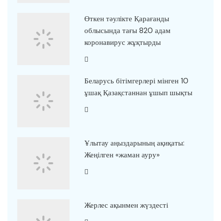
Өткен тәулікте Қарағанды
облысында тағы 820 адам
коронавирус жұқтырды
Беларусь бітімгерлері мінген 10
ұшақ Қазақстаннан ұшып шықты
Ұлытау аңыздарының ақиқаты:
Жеңілген «жаман ауру»
Жерлес ақынмен жүздесті