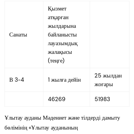
Қызмет
атқарған
жылдарына
Санаты
байланысты
лауазымдық
жалақысы
(теңге)
25 жылдан
В 3-4
1 жылға дейін
жоғары
46269
51983
Ұлытау ауданы Мәдениет және тілдерді дамыту
бөлімінің «Ұлытау ауданының