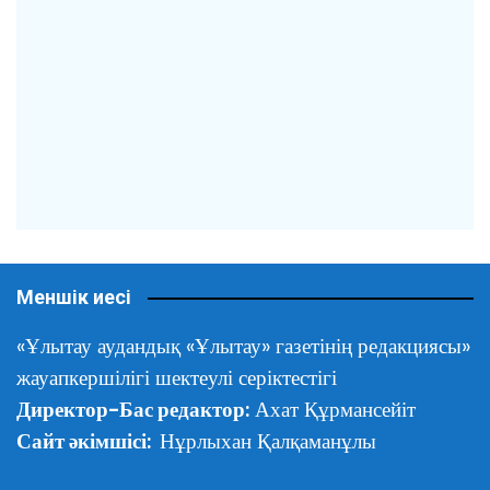
Меншік иесі
«Ұлытау аудандық «Ұлытау» газетінің редакциясы»
жауапкершілігі шектеулі серіктестігі
Директор-Бас редактор:
Ахат Құрмансейіт
Сайт әкімшісі:
Нұрлыхан Қалқаманұлы