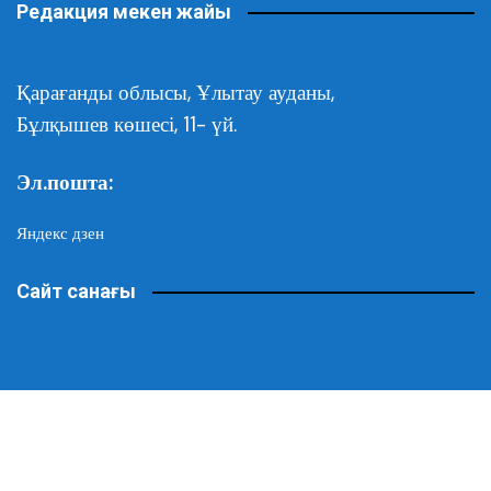
Редакция мекен жайы
Қарағанды облысы,
Ұлытау ауданы,
Бұлқышев көшесі, 11- үй.
Эл.пошта:
Яндекс дзен
Сайт санағы