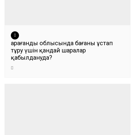
Қарағанды облысында бағаны ұстап
тұру үшін қандай шаралар
қабылдануда?