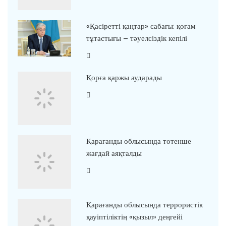
«Қасіретті қаңтар» сабағы: қоғам
тұтастығы – тәуелсіздік кепілі
Қорға қаржы аударады
Қарағанды облысында төтенше
жағдай аяқталды
Қарағанды облысында террористік
қауіптіліктің «қызыл» деңгейі