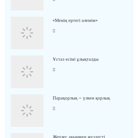
«Менің ертегі әлемім»
Ұстаз есімі ұлықталды
Парақорлық – үлкен қорлық
Жерлес ақынмен жүздесті