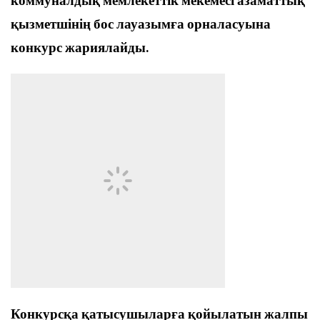
коммуналдық мемлекеттік мекемесі азаматтық
қызметшінің бос лауазымға орналасуына
конкурс жариялайды.
Конкурсқа қатысушыларға қойылатын жалпы