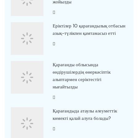
жойылды
Еріктілер 10 қарағандылық отбасын
азық-түлікпен қамтамасыз етті
Қарағанды облысында
өндірушілердің өнеркәсіптік
алыптармен серіктестігі
нығайтылды
Қарағандыда атаулы әлеуметтік
көмекті қалай алуға болады?