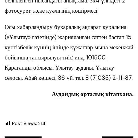
белгіленген нысандағы анықтама: 3х4 үлгідегі 2
фотосурет, жеке куәлігінің көшірмесі.
Осы хабарландыру бұқаралық ақпарат құралына
(«Ұлытау» газетінде) жарияланған сәттен бастап 15
күнтізбелік күннің ішінде құжаттар мына мекенжай
бойынша тапсырылуы тиіс: инд. 101500.
Қарағанды облысы. Ұлытау ауданы. Ұлытау
селосы. Абай көшесі, 36 үй. тел: 8 (71035) 2-11-87.
Аудандық орталық кітапхана.
Post Views:
214