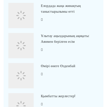
Елордада жаңа жинақтың
таныстырылымы өтті
Ұлытау аңыздарының ақиқаты:
Аянмен берілген есім
Өмірі өнеге Өзденбай
Қымбатты жерлестер!