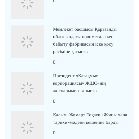
Мемлекет басшысы Қарағанды
облысындағы полиметалл кен
байыту фабрикасын іске қосу
рәсіміне қатысты
Президент «Қазақмыс
корпорациясы» ЖШС-нің
жоспарымен танысты
Қасым-Жомарт Тоқаев «Жошы хан»
тарихи-мәдени кешеніне барды