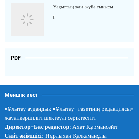
Уақыттың жан-жүйе тынысы
PDF
Меншік иесі
«Ұлытау аудандық «Ұлытау» газетінің редакциясы»
жауапкершілігі шектеулі серіктестігі
Директор-Бас редактор:
Ахат Құрмансейіт
Сайт әкімшісі:
Нұрлыхан Қалқаманұлы