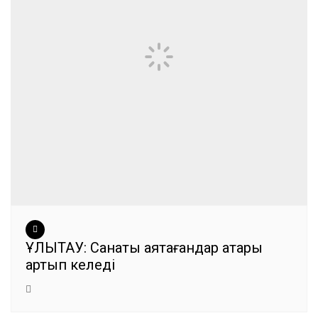
ҰЛЫТАУ: Санақты аяқтағандар қатары
артып келеді