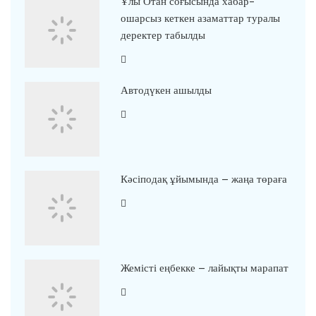
Ұлы Отан соғысында хабар-
ошарсыз кеткен азаматтар туралы
деректер табылды
Автодүкен ашылды
Кәсіподақ ұйымында – жаңа төраға
Жемісті еңбекке – лайықты марапат