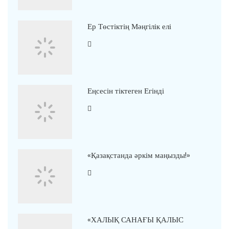
Ер Төстіктің Мәңгілік елі
Еңсесін тіктеген Егінді
«Қазақстанда әркім маңызды!»
«ХАЛЫҚ САНАҒЫ ҚАЛЫС