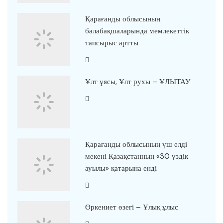
Қарағанды облысының
балабақшаларында мемлекеттік
тапсырыс артты
Ұлт ұясы, Ұлт рухы – ҰЛЫТАУ
Қарағанды облысының үш елді
мекені Қазақстанның «30 үздік
ауылы» қатарына енді
Өркениет өзегі – Ұлық ұлыс