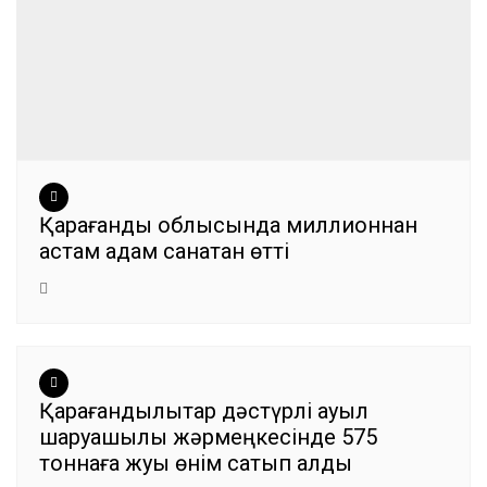
Қарағанды облысында миллионнан
астам адам санақтан өтті
Қарағандылықтар дәстүрлі ауыл
шаруашылық жәрмеңкесінде 575
тоннаға жуық өнім сатып алды