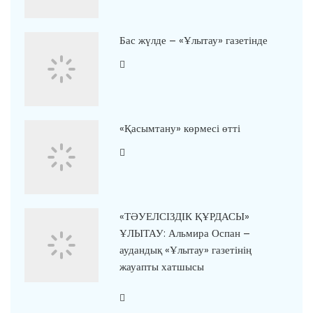
Бас жүлде – «Ұлытау» газетінде
«Қасымтану» көрмесі өтті
«ТӘУЕЛСІЗДІК ҚҰРДАСЫ»
ҰЛЫТАУ: Альмира Оспан –
аудандық «Ұлытау» газетінің
жауапты хатшысы