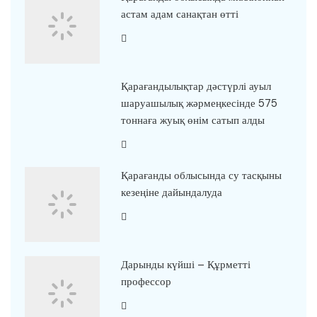
астам адам санақтан өтті
Қарағандылықтар дәстүрлі ауыл
шаруашылық жәрмеңкесінде 575
тоннаға жуық өнім сатып алды
Қарағанды облысында су тасқыны
кезеңіне дайындалуда
Дарынды күйші – Құрметті
профессор