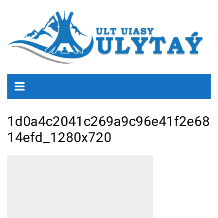
1d0a4c2041c269a9c96e41f2e68
14efd_1280x720