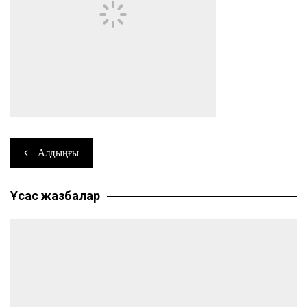
Навигация
Алдыңғы
по
Ұқсас жазбалар
записям