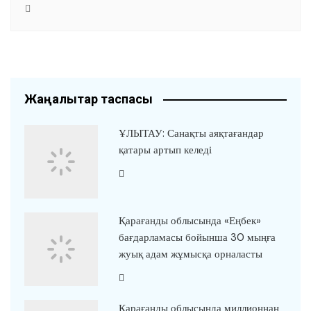
Жаңалықтар таспасы
ҰЛЫТАУ: Санақты аяқтағандар
қатары артып келеді
Қарағанды облысында «Еңбек»
бағдарламасы бойынша 30 мыңға
жуық адам жұмысқа орналасты
Қарағанды облысында миллионнан