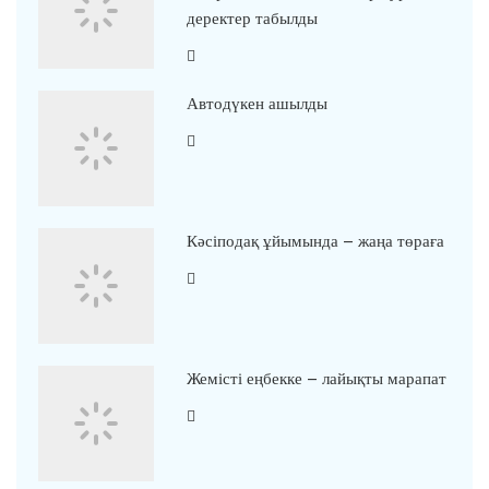
деректер табылды
Автодүкен ашылды
Кәсіподақ ұйымында – жаңа төраға
Жемісті еңбекке – лайықты марапат