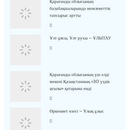
Қарағанды облысының
балабақшаларында мемлекеттік
тапсырыс артты
Ұлт ұясы, Ұлт рухы – ҰЛЫТАУ
Қарағанды облысының үш елді
мекені Қазақстанның «30 үздік
ауылы» қатарына енді
Өркениет өзегі – Ұлық ұлыс