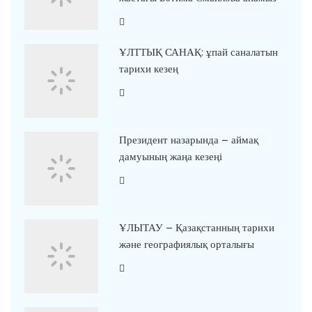
ҰЛТТЫҚ САНАҚ: ұпай саналатын
тарихи кезең
Президент назарында – аймақ
дамуының жаңа кезеңі
ҰЛЫТАУ – Қазақстанның тарихи
және географиялық орталығы