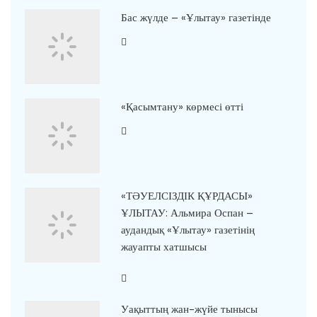
Бас жүлде – «Ұлытау» газетінде
«Қасымтану» көрмесі өтті
«ТӘУЕЛСІЗДІК ҚҰРДАСЫ»
ҰЛЫТАУ: Альмира Оспан –
аудандық «Ұлытау» газетінің
жауапты хатшысы
Уақыттың жан-жүйе тынысы