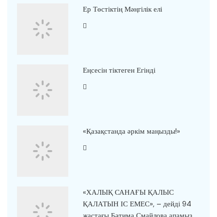
Ер Төстіктің Мәңгілік елі
Еңсесін тіктеген Егінді
«Қазақстанда әркім маңызды!»
«ХАЛЫҚ САНАҒЫ ҚАЛЫС
ҚАЛАТЫН ІС ЕМЕС», – дейді 94
жастағы Бәтима Смайлова апамыз