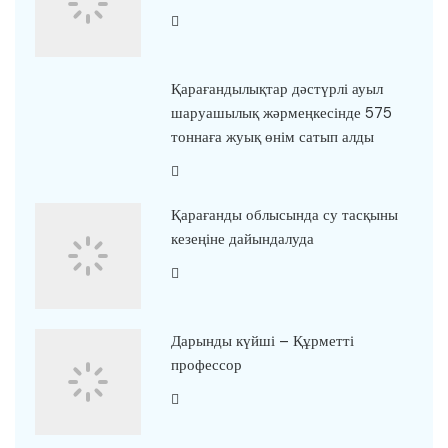
Қарағандылықтар дәстүрлі ауыл
шаруашылық жәрмеңкесінде 575
тоннаға жуық өнім сатып алды
Қарағанды облысында су тасқыны
кезеңіне дайындалуда
Дарынды күйші – Құрметті
профессор