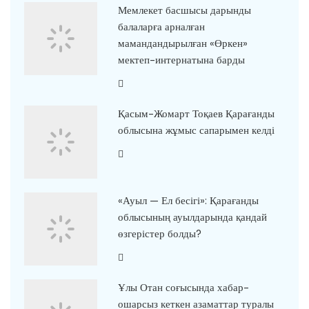
Мемлекет басшысы дарынды
балаларға арналған
мамандандырылған «Өркен»
мектеп-интернатына барды
Қасым-Жомарт Тоқаев Қарағанды
облысына жұмыс сапарымен келді
«Ауыл — Ел бесігі»: Қарағанды
облысының ауылдарында қандай
өзгерістер болды?
Ұлы Отан соғысында хабар-
ошарсыз кеткен азаматтар туралы