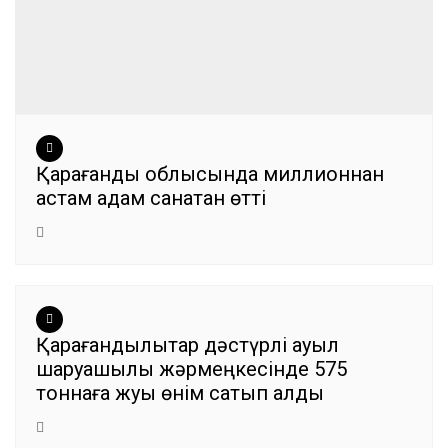
Қарағанды облысында миллионнан
астам адам санақтан өтті
Қарағандылықтар дәстүрлі ауыл
шаруашылық жәрмеңкесінде 575
тоннаға жуық өнім сатып алды