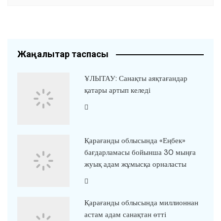
Жаңалықтар таспасы
ҰЛЫТАУ: Санақты аяқтағандар
қатары артып келеді
Қарағанды облысында «Еңбек»
бағдарламасы бойынша 30 мыңға
жуық адам жұмысқа орналасты
Қарағанды облысында миллионнан
астам адам санақтан өтті