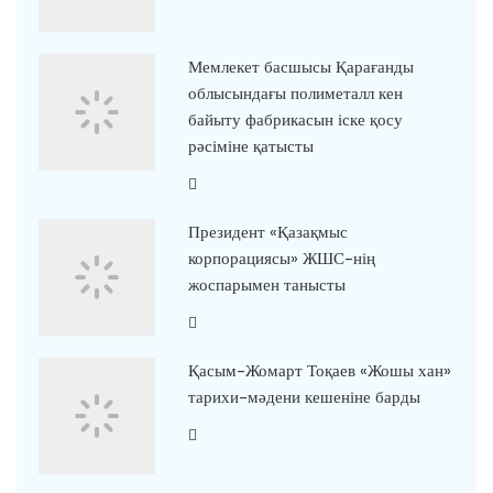
Мемлекет басшысы Қарағанды
облысындағы полиметалл кен
байыту фабрикасын іске қосу
рәсіміне қатысты
Президент «Қазақмыс
корпорациясы» ЖШС-нің
жоспарымен танысты
Қасым-Жомарт Тоқаев «Жошы хан»
тарихи-мәдени кешеніне барды