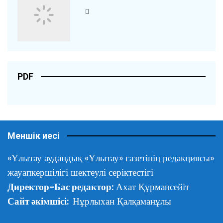
PDF
Меншік иесі
«Ұлытау аудандық «Ұлытау» газетінің редакциясы»
жауапкершілігі шектеулі серіктестігі
Директор-Бас редактор:
Ахат Құрмансейіт
Сайт әкімшісі:
Нұрлыхан Қалқаманұлы