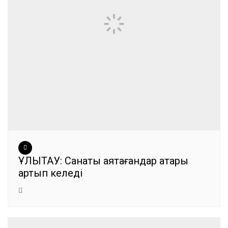
ҰЛЫТАУ: Санақты аяқтағандар қатары
артып келеді