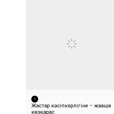
Жастар кәсіпкерлігіне – жаңаша
көзқарас