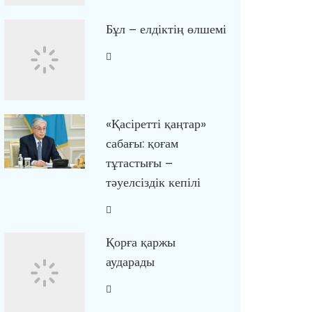
Бұл – елдіктің өлшемі
«Қасіретті қаңтар»
сабағы: қоғам
тұтастығы –
тәуелсіздік кепілі
Қорға қаржы
аударады