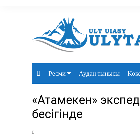
Аудан тынысы
Көке
Ресми
Президент
«Атамекен» экспед
Үкімет
бесігінде
Парламент
Облыс әкімдігі