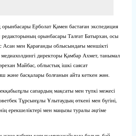
орынбасары Ерболат Қамен бастаған экспедиция
 редакторының орынбасары Талғат Батырхан, осы
с Асан мен Қарағанды облысындағы меншікті
» медиахолдингі директоры Қамбар Ахмет, танымал
өрехан Майбас, облыстық ішкі саясат
ш және басқалары болғанын айта кеткен жөн.
екқабылұлы сапардың мақсаты мен түпкі межесі
оветбек Тұрсынұлы Ұлытаудың өткені мен бүгіні,
нің ерекшеліктері мен маңызы туралы әңгіме
 және табиғи қорық-мұражайында болып, бай