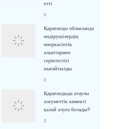
етті
Қарағанды облысында
өндірушілердің
өнеркәсіптік
алыптармен
серіктестігі
нығайтылды
Қарағандыда атаулы
әлеуметтік көмекті
қалай алуға болады?