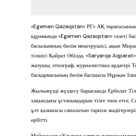
«Egemen Qazaqstan» РГ» АҚ төрағасының 
құрамында «Egemen Qazaqstan» газеті бас
басылымның бөлім меңгерушісі, ақын Мира
тілшісі Қайрат Әбілда, «Saryarqa Aqparat
жазушы, этнограф, журналистика ардагері Т
басқармасының бөлім басшысы Нұржан Ілия
Жылыжүзді жүздесу барысында Ерболат Тіл
хақындағы ұстанымдарын тілге тиек етсе, С
ұлт қазынасы саналатын тарихи жәдігерлері
өрбітті.
Меймандар «Ұлытау» ұлттық тарихи-мәдени