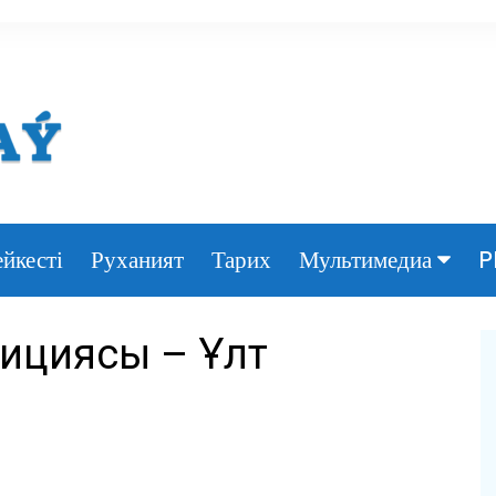
йкесті
Руханият
Тарих
P
Мультимедиа
Фото
ициясы – Ұлт
Видео