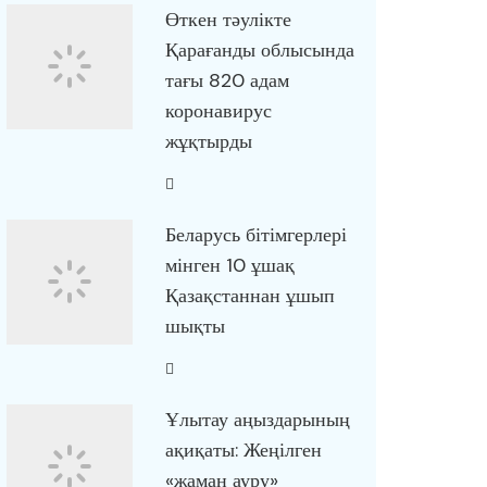
Өткен тәулікте
Қарағанды облысында
тағы 820 адам
коронавирус
жұқтырды
Беларусь бітімгерлері
мінген 10 ұшақ
Қазақстаннан ұшып
шықты
Ұлытау аңыздарының
ақиқаты: Жеңілген
«жаман ауру»