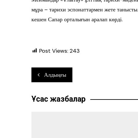
мұра – тарихи эспонаттармен жете танысты.
кешен Сапар орталығын аралап көрді.
Post Views:
243
Навигация
Алдыңғы
по
записям
Ұқсас жазбалар