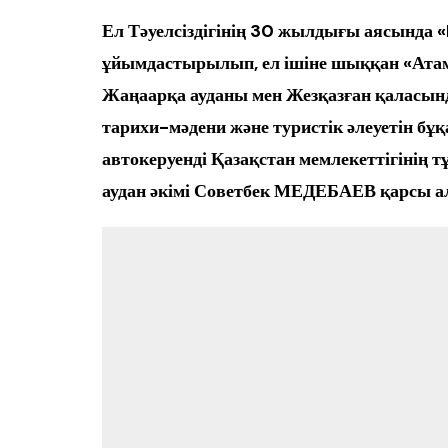
Өңір басшылығы
Ел Тәуелсіздігінің 30 жылдығы аясынд
ұйымдастырылып, ел ішіне шыққан «Атам
Жаңаарқа ауданы мен Жезқазған қаласынд
тарихи-мәдени және туристік әлеуетін бұ
автокеруенді Қазақстан мемлекеттігінің т
аудан әкімі Советбек МЕДЕБАЕВ қарсы 