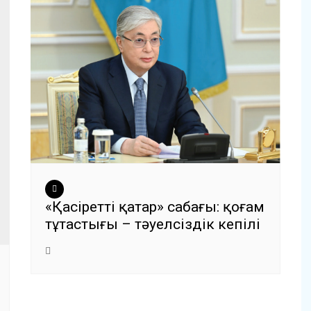
«Қасіретті қаңтар» сабағы: қоғам
тұтастығы – тәуелсіздік кепілі