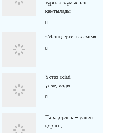
тұрғын жұмыспен
қамтылады
«Менің ертегі әлемім»
Ұстаз есімі
ұлықталды
Парақорлық – үлкен
қорлық