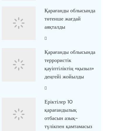
Қарағанды облысында
төтенше жағдай
аяқталды
Қарағанды облысында
террористік
қауіптіліктің «қызыл»
деңгейі жойылды
Еріктілер 10
қарағандылық
отбасын азық-
түлікпен қамтамасыз