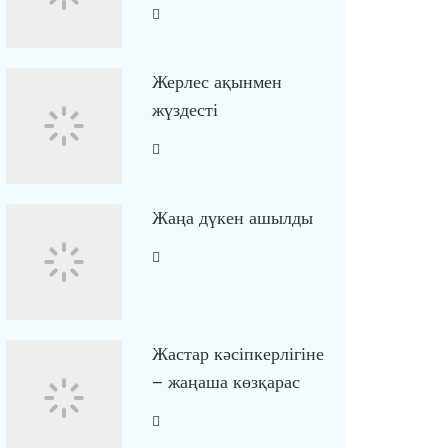
Жерлес ақынмен
жүздесті
Жаңа дүкен ашылды
Жастар кәсіпкерлігіне
– жаңаша көзқарас