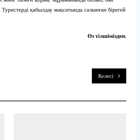
 Туристерді қабылдау мақсатында салынған бірегей
Өз тілшімізден.
Келесі