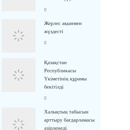
Жерлес ақынмен
жүздесті
Қазақстан
Республикасы
Үкіметінің құрамы
бекітілді
Халықтың табысын
арттыру бағдарламасы
әзірленеді