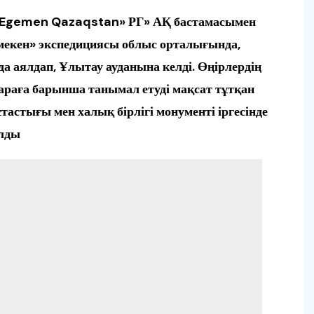
а «Egemen Qazaqstan» РГ» АҚ бастамасымен
екен» экспедициясы облыс орталығында,
а аялдап, Ұлытау ауданына келді. Өңірлердің
қараға барынша танымал етуді мақсат тұтқан
ұтастығы мен халық бірлігі монументі іргесінде
алды