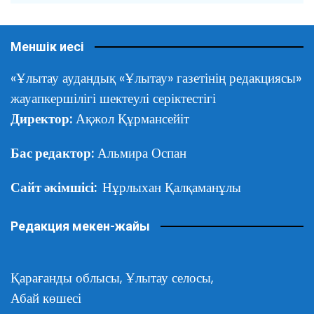
Меншік иесі
«Ұлытау аудандық «Ұлытау» газетінің редакциясы»
жауапкершілігі шектеулі серіктестігі
Директор:
Ақжол Құрмансейіт
Бас редактор:
Альмира Оспан
Сайт әкімшісі:
Нұрлыхан Қалқаманұлы
Редакция мекен-жайы
Қарағанды облысы,
Ұлытау селосы,
Абай көшесі