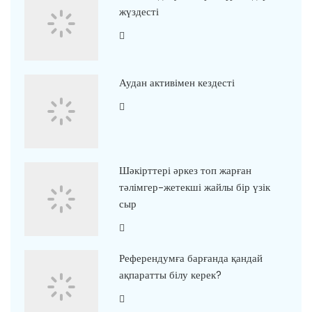
жүздесті
Аудан активімен кездесті
Шәкірттері әркез топ жарған
тәлімгер-жетекші жайлы бір үзік
сыр
Референдумға барғанда қандай
ақпаратты білу керек?