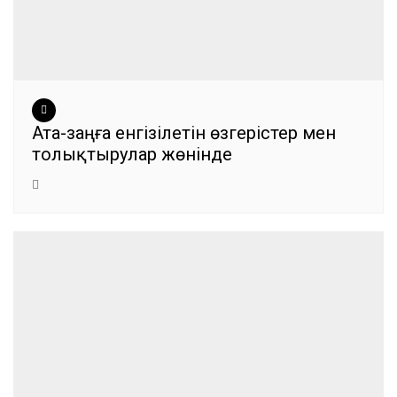
Ата-заңға енгізілетін өзгерістер мен
толықтырулар жөнінде