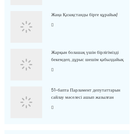
Жаңа Қазақстанды бірге құрайық!
Жарқын болашақ үшін бірлігімізді
бекемдеп, дұрыс шешім қабылдайық
51-бапта Парламент депутаттарын
сайлау мәселесі ашып жазылған