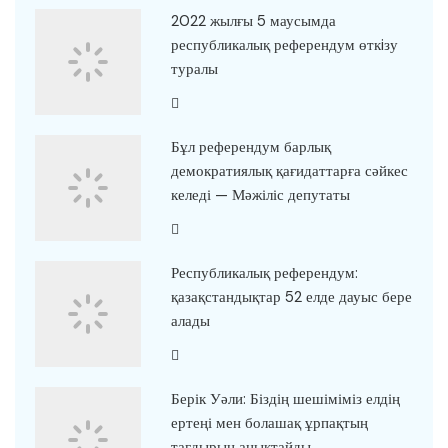
2022 жылғы 5 маусымда
республикалық референдум өткiзу
туралы
Бұл референдум барлық
демократиялық қағидаттарға сәйкес
келеді — Мәжіліс депутаты
Республикалық референдум:
қазақстандықтар 52 елде дауыс бере
алады
Берік Уәли: Біздің шешіміміз елдің
ертеңі мен болашақ ұрпақтың
тағдырын анықтайды