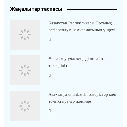
Жаңалықтар таспасы
Қазақстан Республикасы Орталық
референдум комиссиясының үндеуі
Өз сайлау учаскеңізді онлайн
тексеріңіз
Ата-заңға енгізілетін өзгерістер мен
толықтырулар жөнінде