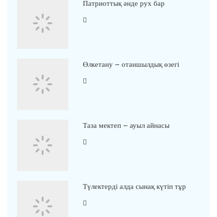
Патриоттық әнде рух бар
Өлкетану – отаншылдық өзегі
Таза мектеп – ауыл айнасы
Түлектерді алда сынақ күтіп тұр