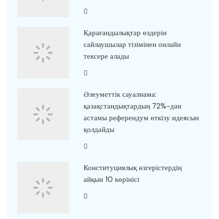
Қарағандылықтар өздерін
сайлаушылар тізімінен онлайн
тексере алады
Әлеуметтік сауалнама:
қазақстандықтардың 72%-дан
астамы референдум өткізу идеясын
қолдайды
Конституциялық өзгерістердің
айқын 10 көрінісі