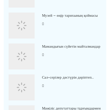
Музей – өңір тарихының қоймасы
Мамандығын сүйетін майталмандар
Сал-серілер дәстүрін дәріптеп…
Мәжіліс депутаттары тұрғындармен