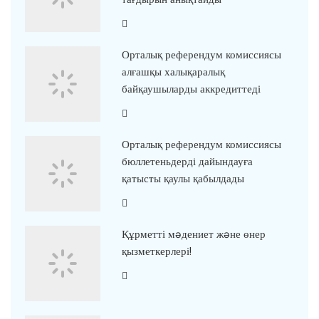
Орталық референдум комиссиясы
алғашқы халықаралық
байқаушыларды аккредиттеді
Орталық референдум комиссиясы
бюллетеньдерді дайындауға
қатысты қаулы қабылдады
Құрметті мəдениет жəне өнер
қызметкерлері!