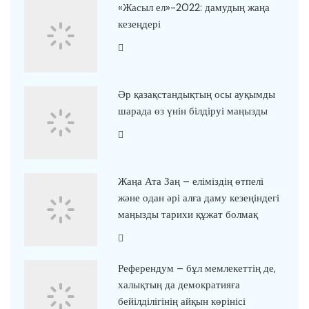
«Жасыл ел»-2022: дамудың жаңа
кезеңдері
Әр қазақстандықтың осы ауқымды
шарада өз үнін білдіруі маңызды
Жаңа Ата Заң – еліміздің өтпелі
және одан әрі алға даму кезеңіндегі
маңызды тарихи құжат болмақ
Референдум – бұл мемлекеттің де,
халықтың да демократияға
бейілділігінің айқын көрінісі