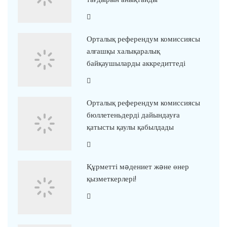
Орталық референдум комиссиясы
алғашқы халықаралық
байқаушыларды аккредиттеді
Орталық референдум комиссиясы
бюллетеньдерді дайындауға
қатысты қаулы қабылдады
Құрметті мəдениет жəне өнер
қызметкерлері!