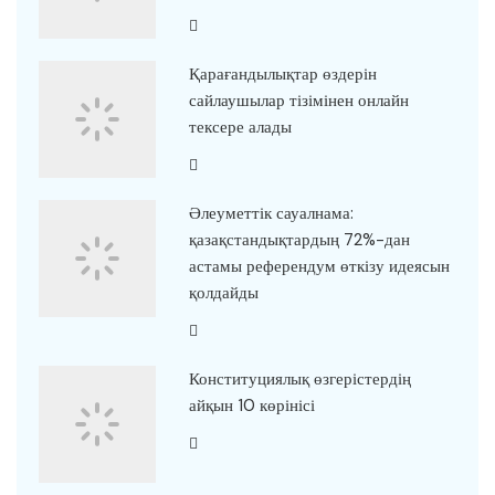
Қарағандылықтар өздерін
сайлаушылар тізімінен онлайн
тексере алады
Әлеуметтік сауалнама:
қазақстандықтардың 72%-дан
астамы референдум өткізу идеясын
қолдайды
Конституциялық өзгерістердің
айқын 10 көрінісі