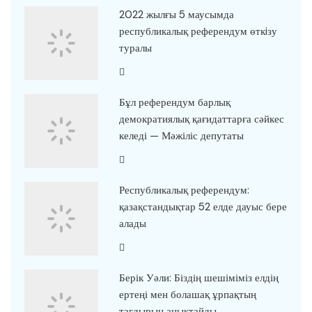
2022 жылғы 5 маусымда
республикалық референдум өткiзу
туралы
Бұл референдум барлық
демократиялық қағидаттарға сәйкес
келеді — Мәжіліс депутаты
Республикалық референдум:
қазақстандықтар 52 елде дауыс бере
алады
Берік Уәли: Біздің шешіміміз елдің
ертеңі мен болашақ ұрпақтың
тағдырын анықтайды