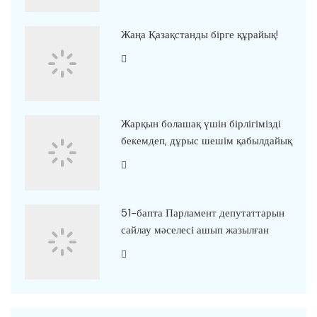
Жаңа Қазақстанды бірге құрайық!
Жарқын болашақ үшін бірлігімізді
бекемдеп, дұрыс шешім қабылдайық
51-бапта Парламент депутаттарын
сайлау мәселесі ашып жазылған