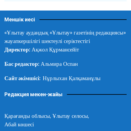
Меншік иесі
«Ұлытау аудандық «Ұлытау» газетінің редакциясы»
жауапкершілігі шектеулі серіктестігі
Директор:
Ақжол Құрмансейіт
Бас редактор:
Альмира Оспан
Сайт әкімшісі:
Нұрлыхан Қалқаманұлы
Редакция мекен-жайы
Қарағанды облысы,
Ұлытау селосы,
Абай көшесі