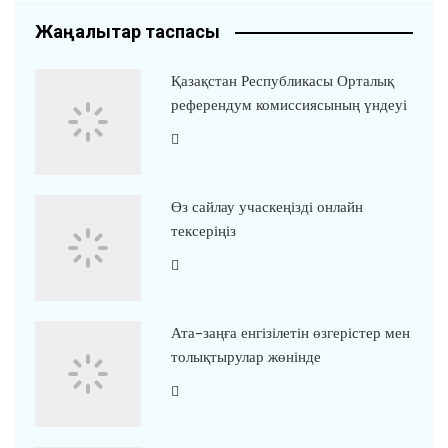
Жаңалықтар таспасы
Қазақстан Республикасы Орталық
референдум комиссиясының үндеуі
Өз сайлау учаскеңізді онлайн
тексеріңіз
Ата-заңға енгізілетін өзгерістер мен
толықтырулар жөнінде