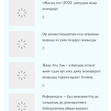
«Жасыл ел»-2022: дамудың жаңа
кезеңдері
Әр қазақстандықтың осы ауқымды
шарада өз үнін білдіруі маңызды
Жаңа Ата Заң – еліміздің өтпелі
және одан әрі алға даму кезеңіндегі
маңызды тарихи құжат болмақ
Референдум – бұл мемлекеттің де,
халықтың да демократияға
бейілділігінің айқын көрінісі