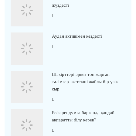
жүздесті
Аудан активімен кездесті
Шәкірттері әркез топ жарған
тәлімгер-жетекші жайлы бір үзік
сыр
Референдумға барғанда қандай
ақпаратты білу керек?