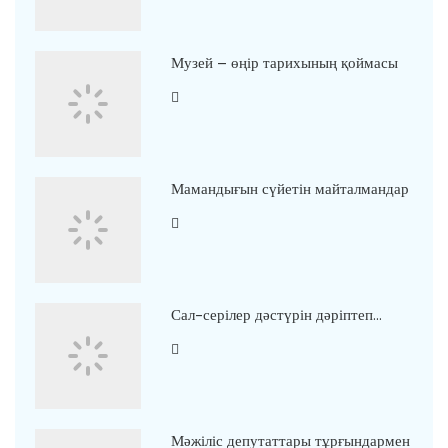
Музей – өңір тарихының қоймасы
Мамандығын сүйетін майталмандар
Сал-серілер дәстүрін дәріптеп…
Мәжіліс депутаттары тұрғындармен