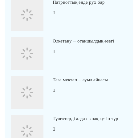
Патриоттық әнде рух бар
Өлкетану – отаншылдық өзегі
Таза мектеп – ауыл айнасы
Түлектерді алда сынақ күтіп тұр