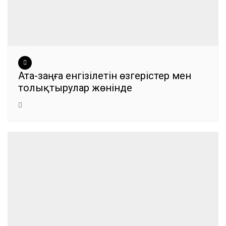
Ата-заңға енгізілетін өзгерістер мен
толықтырулар жөнінде