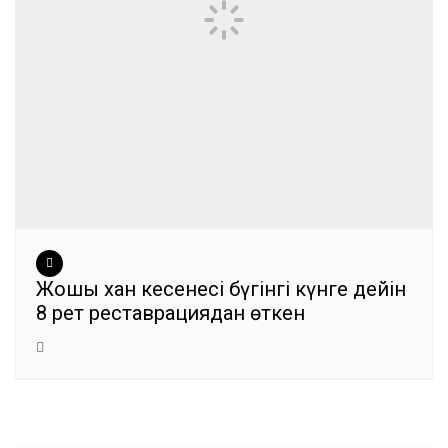
Жошы хан кесенесі бүгінгі күнге дейін
8 рет реставрациядан өткен