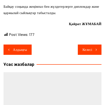
Байқау соңында жеңімпаз бен жүлдегерлерге дипломдар және
қаржылай сыйлықтар табысталды.
Қайрат ЖҰМАБАЙ
Post Views:
177
Навигация
Алдыңғы
Келесі
по
Ұқсас жазбалар
записям