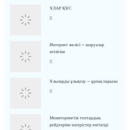
ҰЛАР ҚҰС
Интернет желісі – шаруалар
игілігіне
Ұлыларды ұлықтау – ұрпақ парызы
Мониторингтік топтардың
рейдтеріне өзгерістер енгізілді