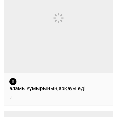
Қаламы ғұмырының арқауы еді