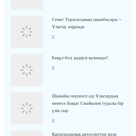
Сенат Төрағасының орынбасары –
Ұлытау өңірінде
Бақұл бол, қадірлі қаламдас!
Шынайы перзенті еді Ұлытаудың
немесе Бақыт Смайылов туралы бір
үзік сыр
Қарағандылық археологтар қола