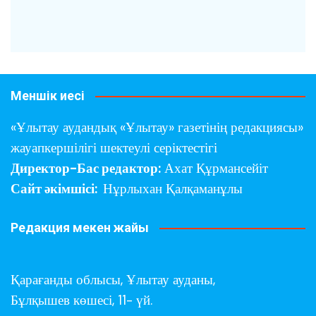
Меншік иесі
«Ұлытау аудандық «Ұлытау» газетінің редакциясы»
жауапкершілігі шектеулі серіктестігі
Директор-Бас редактор:
Ахат Құрмансейіт
Сайт әкімшісі:
Нұрлыхан Қалқаманұлы
Редакция мекен жайы
Қарағанды облысы,
Ұлытау ауданы,
Бұлқышев көшесі, 11- үй.