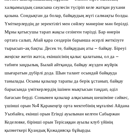
халқымыздың санасына сәулесін түсіріп келе жатқан рухани
қазына. Сондықтан да болар, байқаудың жүгі салмақты болды.
Үміткерлердің де зеректілігі мен сөйлеу мәнеріне мән берілді.
Мұны қатысушы тарап жақсы сезінген тәрізді. Бар өнерін
ортаға салып, Абай қара сөздерін барынша әсерлі жеткізуге
тырысып-ақ бақты. Десек те, байқаудың аты – байқау. Біреуі
жеңіске жетіп жатса, екіншісінің қалыс қалатыны, ол да –
табиғи заңдылық. Былай айтқанда, байқау жүзден жүйрік
шығаратын дүбірлі дода. Шын талант осындай байқауда
танылады. Осыны қазылар тарапы да берік ұстанып, байқау
барысында үміткерлердің ішінен мықтысын таңдап, әділ
бағасын берді. Сонымен қазылар алқасының шешіміне сәйкес,
үшінші орын №4 Қаракеңгір орта мектебінің мұғалімі Айдана
Уызбайға, екінші орын Егінді ауылынан келген Сабыржан
Кеделовке, бірінші орын Терісаққан ауылы клуб үйінің
қызметкері Қуандық Қожадиясқа бұйырды.