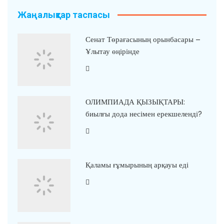
Жаңалықтар таспасы
Сенат Төрағасының орынбасары –
Ұлытау өңірінде
ОЛИМПИАДА ҚЫЗЫҚТАРЫ:
биылғы дода несімен ерекшеленді?
Қаламы ғұмырының арқауы еді