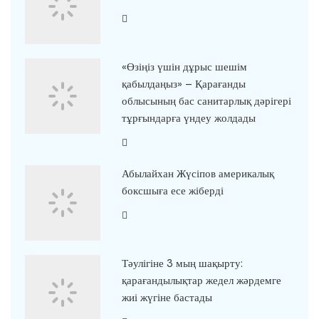
«Өзіңіз үшін дұрыс шешім
қабылдаңыз» – Қарағанды
облысының бас санитарлық дәрігері
тұрғындарға үндеу жолдады
Абылайхан Жүсіпов америкалық
боксшыға есе жіберді
Тәулігіне 3 мың шақырту:
қарағандылықтар жедел жәрдемге
жиі жүгіне бастады