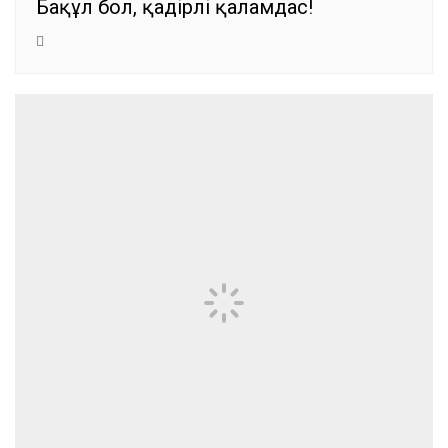
Бақұл бол, қадірлі қаламдас!