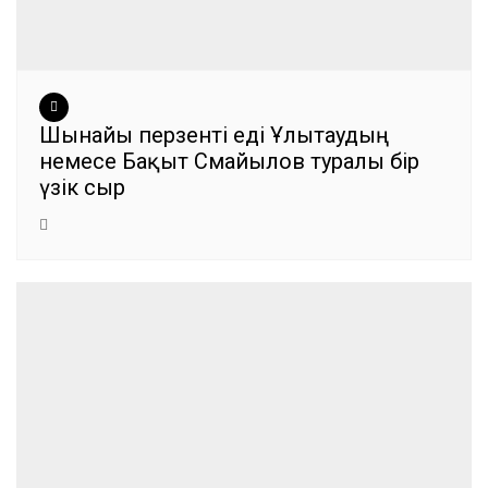
Шынайы перзенті еді Ұлытаудың
немесе Бақыт Смайылов туралы бір
үзік сыр