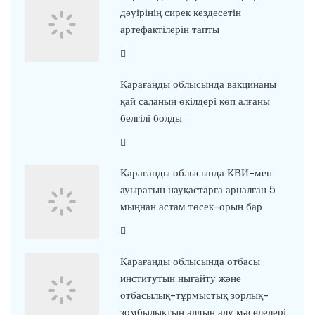
дәуірінің сирек кездесетін
артефактілерін тапты
Қарағанды облысында вакцинаны
қай саланың өкілдері көп алғаны
белгілі болды
Қарағанды облысында КВИ-мен
ауыратын науқастарға арналған 5
мыңнан астам төсек-орын бар
Қарағанды облысында отбасы
институтын нығайту және
отбасылық-тұрмыстық зорлық-
зомбылықтың алдын алу мәселелері