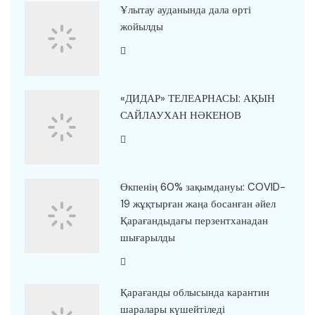
Ұлытау ауданында дала өрті
жойылды
«ДИДАР» ТЕЛЕАРНАСЫ: АҚЫН
САЙЛАУХАН НӘКЕНОВ
Өкпенің 60% зақымдануы: COVID-
19 жұқтырған жаңа босанған әйел
Қарағандыдағы перзентханадан
шығарылды
Қарағанды облысында карантин
шаралары күшейтіледі