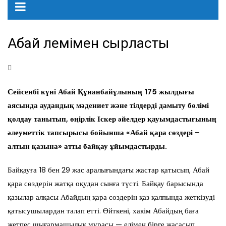
Абай әлемімен сырласты
Сейсенбі күні Абай Құнанбайұлының 175 жылдығы
аясында аудандық мәдениет және тілдерді дамыту бөлімі
қолдау танытып, өңірлік Іскер әйелдер қауымдастығының
әлеуметтік тапсырысы бойынша «Абай қара сөздері –
алтын қазына» атты байқау ұйымдастырды.
Байқауға 18 бен 29 жас аралығындағы жастар қатысып, Абай
қара сөздерін жатқа оқудан сынға түсті. Байқау барысында
қазылар алқасы Абайдың қара сөздерін қаз қалпында жеткізуді
қатысушылардан талап етті. Өйткені, хакім Абайдың баға
жетпес шығармашылық мұрасы — елімен бірге жасасып,