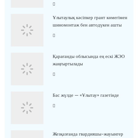
Ұлытаулық кәсіпкер грант көмегімен
шиномонтаж бен автодүкен ашты
Қарағанды облысында ең ескі ЖЭО
жаңғыртылады
Бас жүлде — «Ұлытау» газетінде
Жезқазғанда гвардияшы-жауынгер