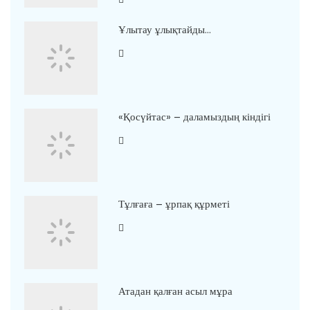
Ұлытау ұлықтайды…
«Қосүйтас» – даламыздың кіндігі
Тұлғаға – ұрпақ құрметі
Атадан қалған асыл мұра