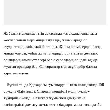
Жобалық менеджменттің арқасында жатақхана құрылысы
жоспарланған мерзімінде аяқталды, жақын арада ол
студенттерді қабылдай бастайды. Жайлы бөлмелерден басқа,
мұнда жұмсақ жиһаз және теледидар орнатылған демалыс
орындары, компьютерлері бар оқу залдары, сондай-ақ кір
жуатын орындар бар. Сантораптар мен асүй әрбір блокта
қарастырылған.
– Бүгінгі таңда Қарқаралы ауылшаруашылық колледжінде 158
студент білім алуда. Олардың көпшілігі елдің түкпір-
түкпірінен келеді. Нәтижелі жұмыспен қамту және
кәсіпкерлікті дамыту мемлекеттік бағдарламасы аясында 45