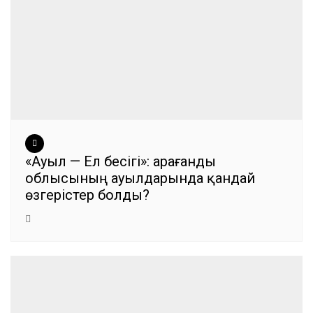
«Ауыл — Ел бесігі»: Қарағанды
облысының ауылдарында қандай
өзгерістер болды?