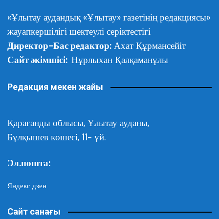
«Ұлытау аудандық «Ұлытау» газетінің редакциясы»
жауапкершілігі шектеулі серіктестігі
Директор-Бас редактор:
Ахат Құрмансейіт
Сайт әкімшісі:
Нұрлыхан Қалқаманұлы
Редакция мекен жайы
Қарағанды облысы,
Ұлытау ауданы,
Бұлқышев көшесі, 11- үй.
Эл.пошта:
Яндекс дзен
Сайт санағы