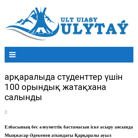
Қарқаралыда студенттер үшін
100 орындық жатақхана
салынды
Елбасының бес әлеуметтік бастамасын іске асыру аясында
Мыңжасар Әдекенов атындағы Қарқаралы ауыл