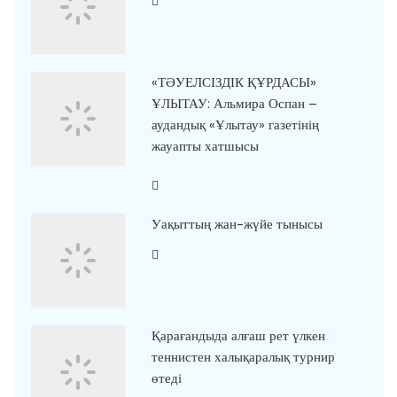
«ТӘУЕЛСІЗДІК ҚҰРДАСЫ»
ҰЛЫТАУ: Альмира Оспан –
аудандық «Ұлытау» газетінің
жауапты хатшысы
Уақыттың жан-жүйе тынысы
Қарағандыда алғаш рет үлкен
теннистен халықаралық турнир
өтеді