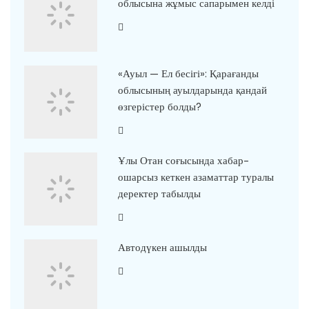
облысына жұмыс сапарымен келді
«Ауыл — Ел бесігі»: Қарағанды
облысының ауылдарында қандай
өзгерістер болды?
Ұлы Отан соғысында хабар-
ошарсыз кеткен азаматтар туралы
деректер табылды
Автодүкен ашылды