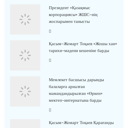
Президент «Қазақмыс
корпорациясы» ЖШС-нің
жоспарымен танысты
Қасым-Жомарт Тоқаев «Жошы хан»
тарихи-мәдени кешеніне барды
Мемлекет басшысы дарынды
балаларға арналған
мамандандырылған «Өркен»
мектеп-интернатына барды
Қасым-Жомарт Тоқаев Қарағанды