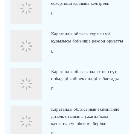
ескерткіші қалпына келтірілді
Қарағанды облысы тұрғын үй
құрылысы бойынша рекорд орнатты
Қарағанды облысында ет пен сүт
өнімдері көбірек өндіріле бастады
Қарағанды облысының әкімдігінде
дизель отынының жағдайына
қатысты түсініктеме берілді