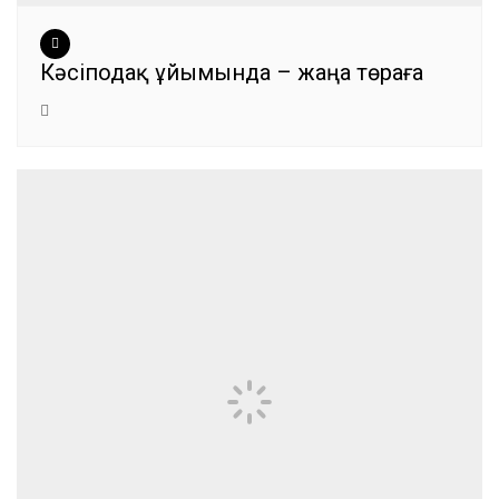
Кәсіподақ ұйымында – жаңа төраға