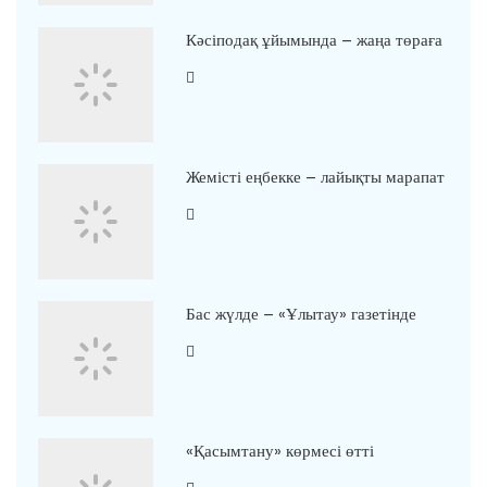
Кәсіподақ ұйымында – жаңа төраға
Жемісті еңбекке – лайықты марапат
Бас жүлде – «Ұлытау» газетінде
«Қасымтану» көрмесі өтті