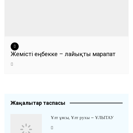
Жемісті еңбекке – лайықты марапат
Жаңалықтар таспасы
Ұлт ұясы, Ұлт рухы – ҰЛЫТАУ