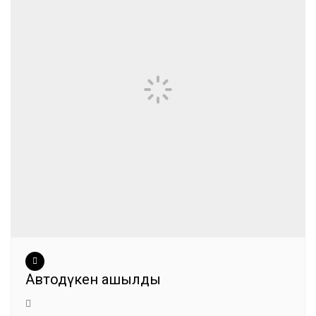
Автодүкен ашылды