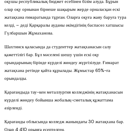
оқушы республикалық бюджет есебінен білім алуда. Бұрын
олар оқу орнынан бірнеше шақырым жерде орналасқан ескі
жатақхана ғимаратында тұрған. Оларға оқуға жаяу баруға тура
келді, – деді Қарқаралы ауданы әкімдігінің баспасөз хатшысы
Гүлбаршын Жұмаханова.
Шахтинск қаласында да студенттер жатақханасын салу
қажеттілігі бар. Бұл мәселені шешу үшін ескі оқу
орындарының бірінде күрделі жөндеу жүргізілуде. Ғимарат
жатақхана ретінде қайта құрылады. Жұмыстар 65%-ға
орындалды.
Қарағандыда тау-кен металлургия колледжінің жатақханасын
күрделі жөндеу бойынша жобалық-сметалық құжаттама
әзірленді.
Қарағанды облысында колледж жанындағы 30 жатақхана бар.
Олар 4 410 орынға есептелген.