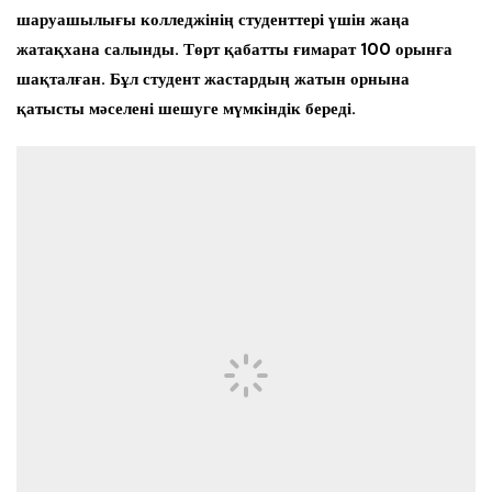
шаруашылығы колледжінің студенттері үшін жаңа
жатақхана салынды. Төрт қабатты ғимарат 100 орынға
шақталған. Бұл студент жастардың жатын орнына
қатысты мәселені шешуге мүмкіндік береді.