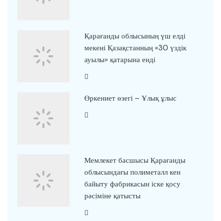
Қарағанды облысының үш елді
мекені Қазақстанның «30 үздік
ауылы» қатарына енді
Өркениет өзегі – Ұлық ұлыс
Мемлекет басшысы Қарағанды
облысындағы полиметалл кен
байыту фабрикасын іске қосу
рәсіміне қатысты