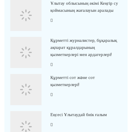
Ұлытау облысының әкімі Кеңгір су
қоймасының жағалауын аралады
Құрметті журналистер, бұқаралық
ақпарат құралдарының
қызметкерлері мен ардагерлері!
Құрметті сот жəне сот
қызметкерлері!
Еңсесі Ұлытаудай биік ғалым