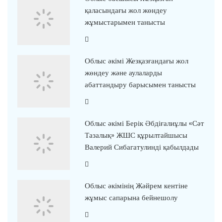
қаласындағы жол жөндеу
жұмыстарымен танысты
Облыс әкімі Жезқазғандағы жол
жөндеу және аулаларды
абаттандыру барысымен танысты
Облыс әкімі Берік Әбдіғалиұлы «Сәт
Тазалық» ЖШС құрылтайшысы
Валерий Сибагатулинді қабылдады
Облыс әкімінің Жәйрем кентіне
жұмыс сапарына бейнешолу