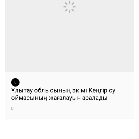
Ұлытау облысының әкімі Кеңгір су
қоймасының жағалауын аралады