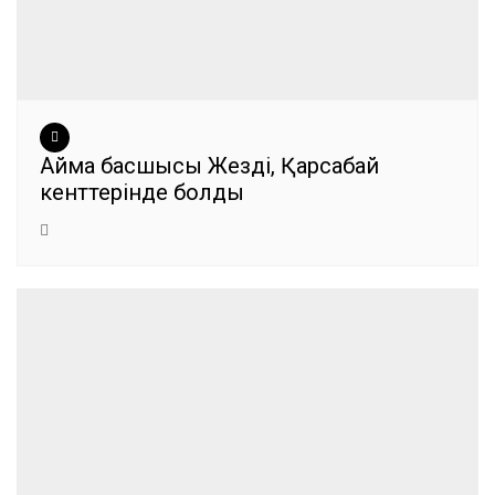
Аймақ басшысы Жезді, Қарсақбай
кенттерінде болды