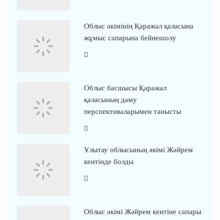
Облыс әкімінің Қаражал қаласына
жұмыс сапарына бейнешолу
Облыс басшысы Қаражал
қаласының даму
перспективаларымен танысты
Ұлытау облысының әкімі Жәйрем
кентінде болды
Облыс әкімі Жәйрем кентіне сапары