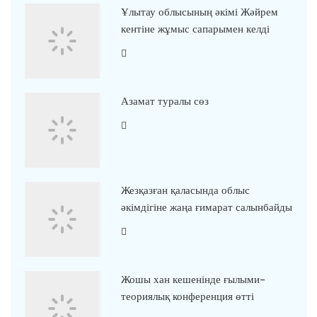
Ұлытау облысының әкімі Жәйрем
кентіне жұмыс сапарымен келді
Азамат туралы сөз
Жезқазған қаласында облыс
әкімдігіне жаңа ғимарат салынбайды
Жошы хан кешенінде ғылыми-
теориялық конференция өтті