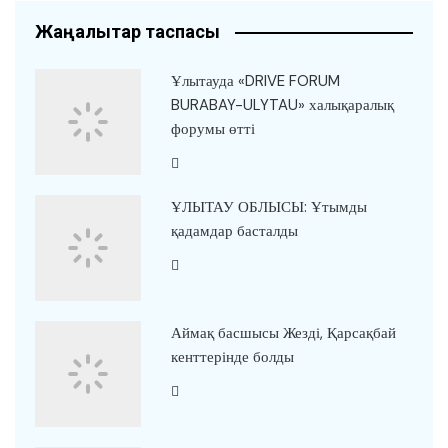
Жаңалықтар таспасы
Ұлытауда «DRIVE FORUM
BURABAY-ULYTAU» халықаралық
форумы өтті
ҰЛЫТАУ ОБЛЫСЫ: Ұтымды
қадамдар басталды
Аймақ басшысы Жезді, Қарсақбай
кенттерінде болды