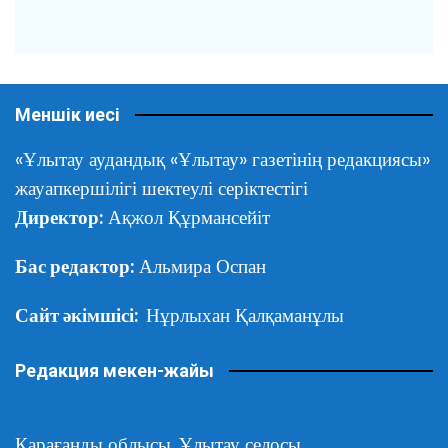
Меншік иесі
«Ұлытау аудандық «Ұлытау» газетінің редакциясы»
жауапкершілігі шектеулі серіктестігі
Директор:
Ақжол Құрмансейіт
Бас редактор:
Альмира Оспан
Сайт әкімшісі:
Нұрлыхан Қалқаманұлы
Редакция мекен-жайы
Қарағанды облысы,
Ұлытау селосы,