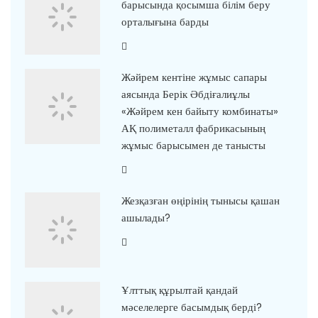
барысында қосымша білім беру
орталығына барды
Жәйрем кентіне жұмыс сапары
аясында Берік Әбдіғалиұлы
«Жәйрем кен байыту комбинаты»
АҚ полиметалл фабрикасының
жұмыс барысымен де танысты
Жезқазған өңірінің тынысы қашан
ашылады?
Ұлттық құрылтай қандай
мәселелерге басымдық берді?