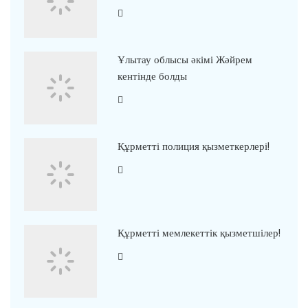
Ұлытау облысы әкімі Жәйрем
кентінде болды
Құрметті полиция қызметкерлері!
Құрметті мемлекеттік қызметшілер!