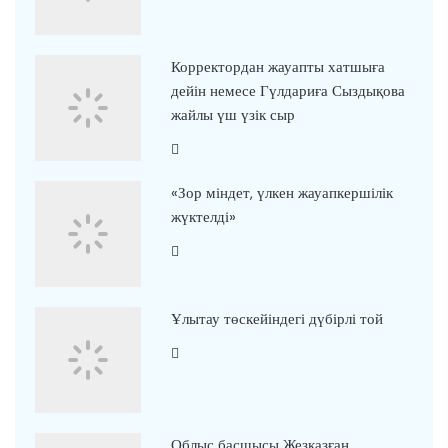
Корректордан жауапты хатшыға
дейін немесе Гүлдариға Сыздықова
жайлы үш үзік сыр
«Зор міндет, үлкен жауапкершілік
жүктелді»
Ұлытау төскейіндегі дүбірлі той
Облыс басшысы Жезқазған