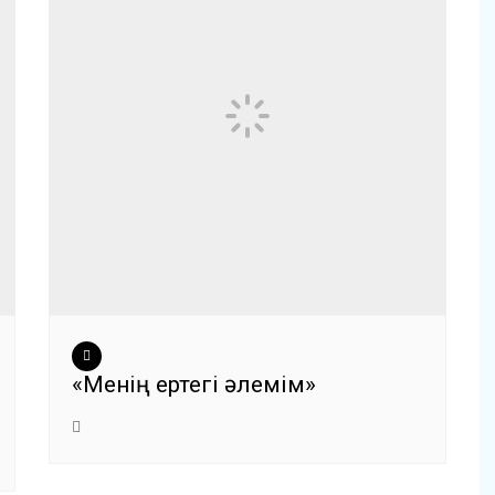
«Менің ертегі әлемім»