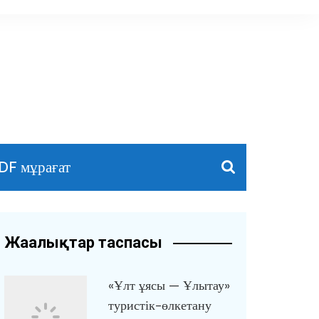
DF мұрағат
Жаңалықтар таспасы
«Ұлт ұясы — Ұлытау»
туристік-өлкетану