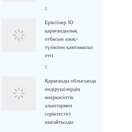
Еріктілер 10
қарағандылық
отбасын азық-
түлікпен қамтамасыз
етті
Қарағанды облысында
өндірушілердің
өнеркәсіптік
алыптармен
серіктестігі
нығайтылды