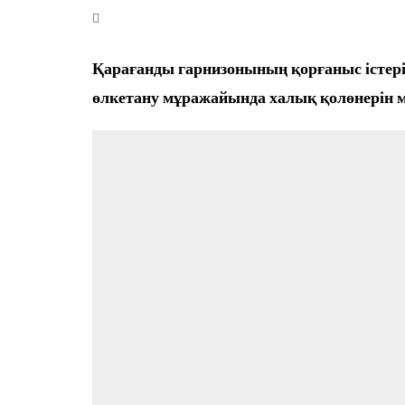
Өңір басшылығы
Қарағанды гарнизонының қорғаныс істері 
өлкетану мұражайында халық қолөнерін мең