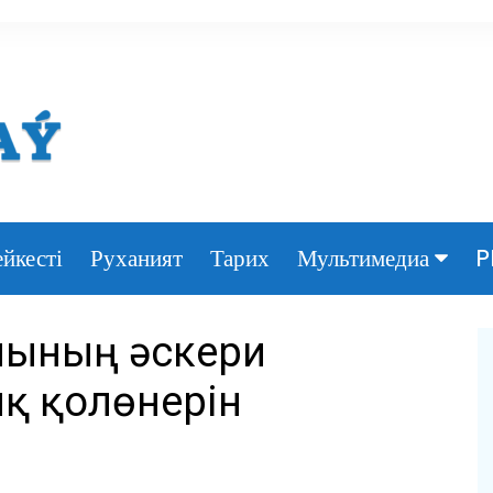
йкесті
Руханият
Тарих
P
Мультимедиа
Фото
нының әскери
Видео
қ қолөнерін