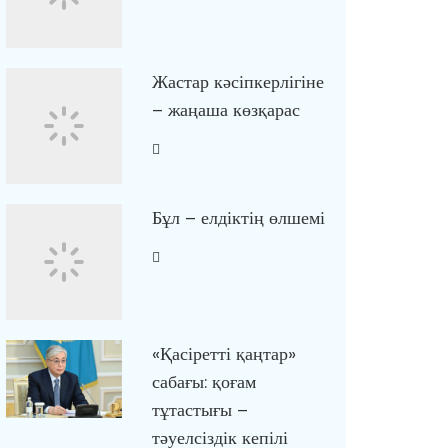
Жастар кәсіпкерлігіне
– жаңаша көзқарас
Бұл – елдіктің өлшемі
«Қасіретті қаңтар»
сабағы: қоғам
тұтастығы –
тәуелсіздік кепілі