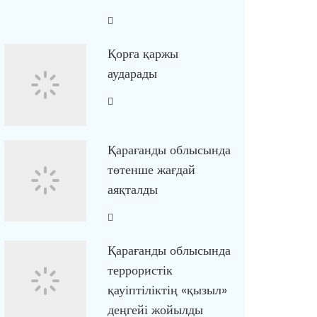
Қорға қаржы
аударады
Қарағанды облысында
төтенше жағдай
аяқталды
Қарағанды облысында
террористік
қауіптіліктің «қызыл»
деңгейі жойылды