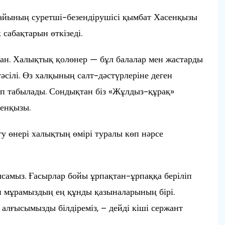
жайының суретші-безендірушісі қымбат Хасенқызы
 сабақтарын өткізеді.
ан. Халықтық қолөнер — бұл балалар мен жастарды
сілі. Өз халқының салт-дәстүрлеріне деген
ып табылады. Сондықтан біз «Жұлдыз-құрақ»
сенқызы.
у өнері халықтың өмірі туралы көп нәрсе
ысамыз. Ғасырлар бойы ұрпақтан-ұрпаққа беріліп
ни мұрамыздың ең құнды қазыналарының бірі.
алғысымызды білдіреміз, – дейді кіші сержант