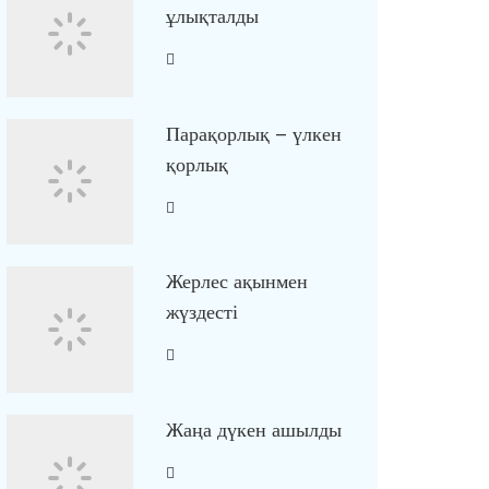
ұлықталды
Парақорлық – үлкен
қорлық
Жерлес ақынмен
жүздесті
Жаңа дүкен ашылды