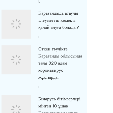
Қарағандыда атаулы
әлеуметтік көмекті
қалай алуға болады?
Өткен тәулікте
Қарағанды облысында
тағы 820 адам
коронавирус
жұқтырды
Беларусь бітімгерлері
мінген 10 ұшақ
Қазақстаннан ұшып