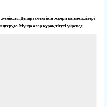
жөніндегі Департаментінің әскери қызметшілері
геруде. Мұнда олар құрақ тігуті үйренеді.