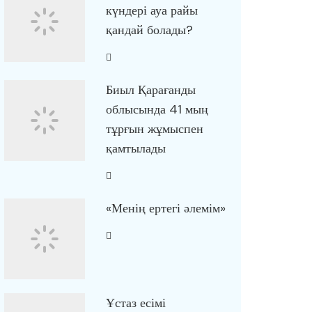
күндері ауа райы
қандай болады?
Биыл Қарағанды
облысында 41 мың
тұрғын жұмыспен
қамтылады
«Менің ертегі әлемім»
Ұстаз есімі