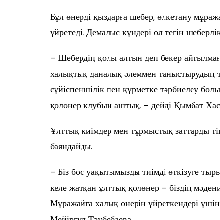
Бұл өнерді қыздарға шебер, өлкетану мұра
үйретеді. Демалыс күндері ол тегін шеберлік
– Шебердің қолы алтын деп бекер айтылмағ
халықтық даналық әлеммен таныстырудың тә
сүйіспеншілік пен құрметке тәрбиелеу бол
қолөнер клубын аштық, – дейді Қымбат Ха
Ұлттық киімдер мен тұрмыстық заттарды тіг
баяндайды.
– Біз бос уақытымызды тиімді өткізуге тыр
келе жатқан ұлттық қолөнер – біздің мәде
Мұражайға халық өнерін үйреткендері үшін 
Мейіргүл Тәубебаева.