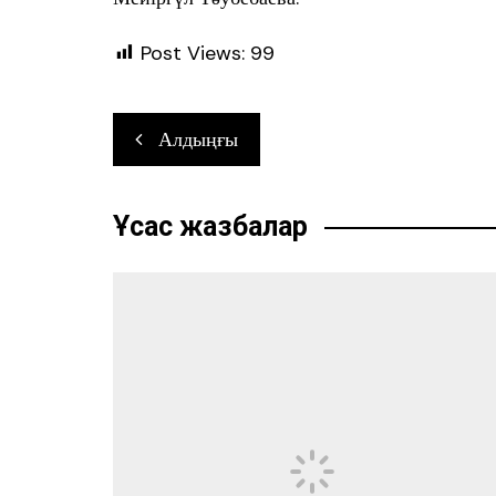
Post Views:
99
Навигация
Алдыңғы
по
записям
Ұқсас жазбалар