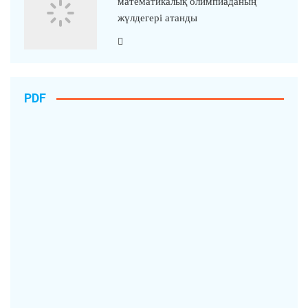
математикалық олимпиаданың
жүлдегері атанды
PDF