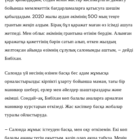
бойынша мемлекеттік бағдарламаларға қатысуға шешім
қабылдадым. 2020 жылы аудан әкімінің 500 мың теңге
грантын жеңіп алдым. Бірақ бұл қаражат маған өз ісімді ашуға
жетпеді. Мен облыс әкімінің грантына өтінім бердім. Алынған
қаражатқа қажеттінің бәрін сатып алып, өткен жылдың
желтоқсан айында өзімнің сұлулық салонымды аштым, – дейді
Бибіхан.
Салонда үй иесінің өзінен басқа бес адам жұмысқа
орналастырылды: кірпікті ұзарту бойынша маман, тағы бір
маникюр шебері, ерлер мен әйелдер шаштараздары және
әкімші. Сондай-ақ, Бибіхан көп балалы аналарға арналған
маникюр курстарын өткізеді. Жас кәсіпкер басқа жобалар
туралы ойластыруда.
– Салонда жұмыс істеуден басқа, мен оқу өткіземін. Екі көп
балалы ананы тегін оқыттым, қазір олар ақша табуда. Менің