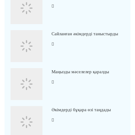
Сайланған әкімдерді таныстырды
Маңызды мәселелер қаралды
Әкімдерді бұқара өзі таңдады