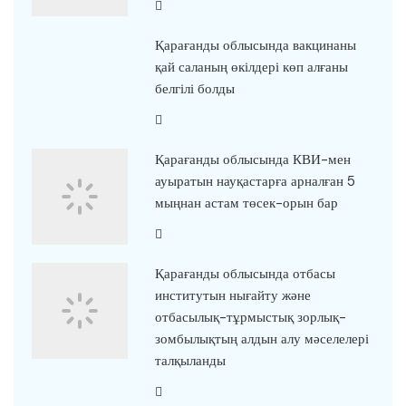
Қарағанды облысында вакцинаны
қай саланың өкілдері көп алғаны
белгілі болды
Қарағанды облысында КВИ-мен
ауыратын науқастарға арналған 5
мыңнан астам төсек-орын бар
Қарағанды облысында отбасы
институтын нығайту және
отбасылық-тұрмыстық зорлық-
зомбылықтың алдын алу мәселелері
талқыланды