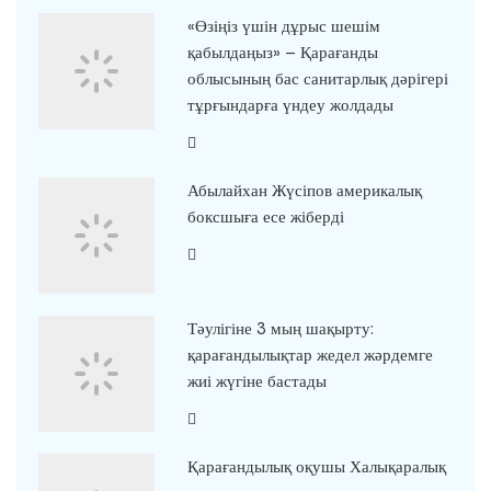
«Өзіңіз үшін дұрыс шешім
қабылдаңыз» – Қарағанды
облысының бас санитарлық дәрігері
тұрғындарға үндеу жолдады
Абылайхан Жүсіпов америкалық
боксшыға есе жіберді
Тәулігіне 3 мың шақырту:
қарағандылықтар жедел жәрдемге
жиі жүгіне бастады
Қарағандылық оқушы Халықаралық