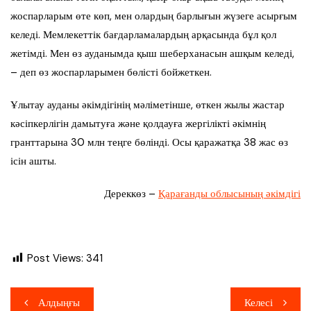
жоспарларым өте көп, мен олардың барлығын жүзеге асырғым
келеді. Мемлекеттік бағдарламалардың арқасында бұл қол
жетімді. Мен өз ауданымда қыш шеберханасын ашқым келеді,
– деп өз жоспарларымен бөлісті бойжеткен.
Ұлытау ауданы әкімдігінің мәліметінше, өткен жылы жастар
кәсіпкерлігін дамытуға және қолдауға жергілікті әкімнің
гранттарына 30 млн теңге бөлінді. Осы қаражатқа 38 жас өз
ісін ашты.
Дереккөз –
Қарағанды облысының әкімдігі
Post Views:
341
Навигация
Алдыңғы
Келесі