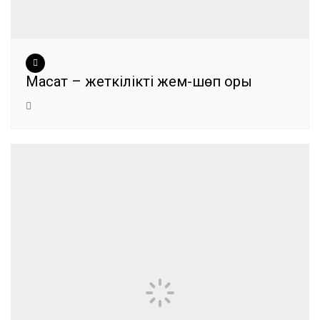
Мақсат – жеткілікті жем-шөп қоры