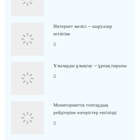
Интернет желісі – шаруалар
игілігіне
Ұлыларды ұлықтау – ұрпақ парызы
Мониторингтік топтардың
рейдтеріне өзгерістер енгізілді