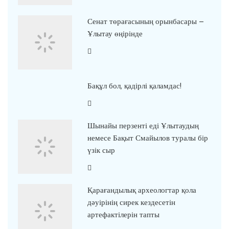
Сенат төрағасының орынбасары –
Ұлытау өңірінде
Бақұл бол, қадірлі қаламдас!
Шынайы перзенті еді Ұлытаудың
немесе Бақыт Смайылов туралы бір
үзік сыр
Қарағандылық археологтар қола
дәуірінің сирек кездесетін
артефактілерін тапты