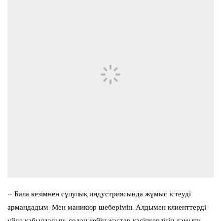
– Бала кезімнен сұлулық индустриясында жұмыс істеуді
армандадым. Мен маникюр шеберімін. Алдымен клиенттерді
үйде қабылдадым, содан кейін жастар кәсіпкерлігін дамыту