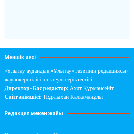
Меншік иесі
«Ұлытау аудандық «Ұлытау» газетінің редакциясы»
жауапкершілігі шектеулі серіктестігі
Директор-Бас редактор:
Ахат Құрмансейіт
Сайт әкімшісі:
Нұрлыхан Қалқаманұлы
Редакция мекен жайы