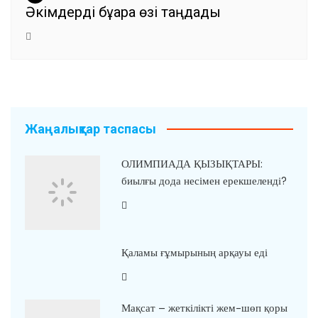
Әкімдерді бұқара өзі таңдады
Жаңалықтар таспасы
ОЛИМПИАДА ҚЫЗЫҚТАРЫ:
биылғы дода несімен ерекшеленді?
Қаламы ғұмырының арқауы еді
Мақсат – жеткілікті жем-шөп қоры