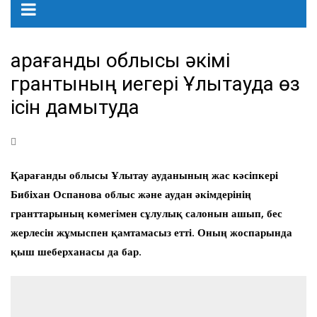
Қарағанды облысы әкімі
грантының иегері Ұлытауда өз
ісін дамытуда
Қарағанды облысы Ұлытау ауданының жас кәсіпкері
Бибіхан Оспанова облыс және аудан әкімдерінің
гранттарының көмегімен сұлулық салонын ашып, бес
жерлесін жұмыспен қамтамасыз етті. Оның жоспарында
қыш шеберханасы да бар.