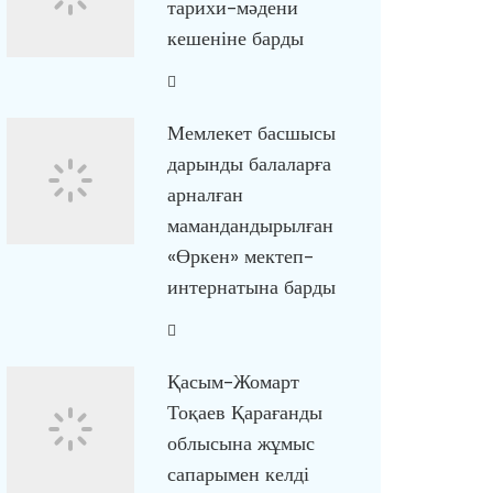
тарихи-мәдени
кешеніне барды
Мемлекет басшысы
дарынды балаларға
арналған
мамандандырылған
«Өркен» мектеп-
интернатына барды
Қасым-Жомарт
Тоқаев Қарағанды
облысына жұмыс
сапарымен келді