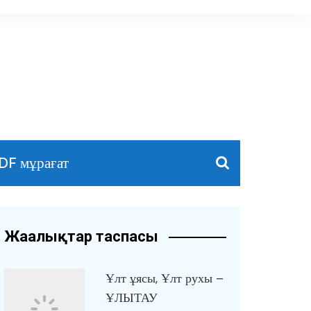
DF мұрағат
Жаңалықтар таспасы
Ұлт ұясы, Ұлт рухы –
ҰЛЫТАУ