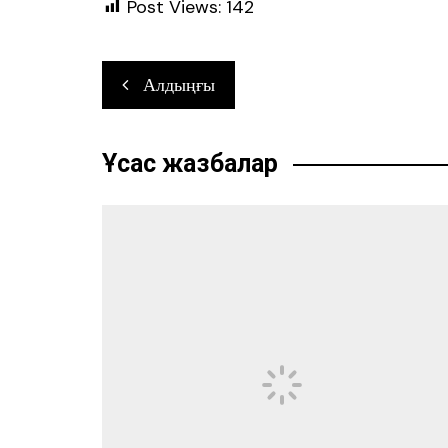
Post Views:
142
Навигация
Алдыңғы
по
записям
Ұқсас жазбалар