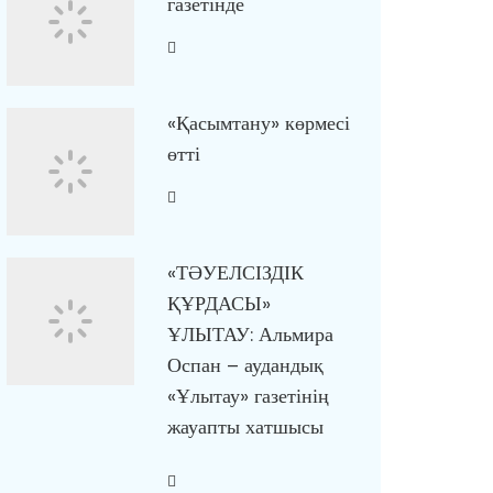
газетінде
«Қасымтану» көрмесі
өтті
«ТӘУЕЛСІЗДІК
ҚҰРДАСЫ»
ҰЛЫТАУ: Альмира
Оспан – аудандық
«Ұлытау» газетінің
жауапты хатшысы