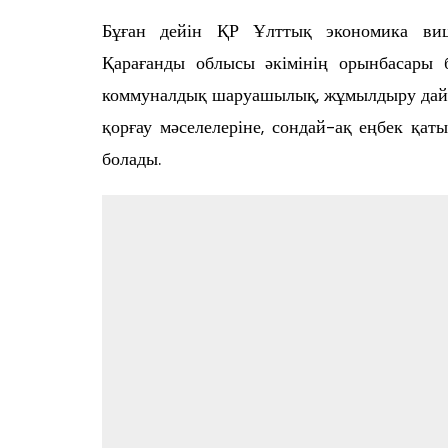
Өңір басшылығы
Бұған дейін ҚР Ұлттық экономика виц
Қарағанды облысы әкімінің орынбасары 
коммуналдық шаруашылық, жұмылдыру дайы
қорғау мәселелеріне, сондай-ақ еңбек қат
болады.