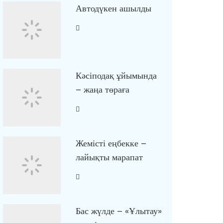
Автодүкен ашылды
Кәсіподақ ұйымында
– жаңа төраға
Жемісті еңбекке –
лайықты марапат
Бас жүлде – «Ұлытау»