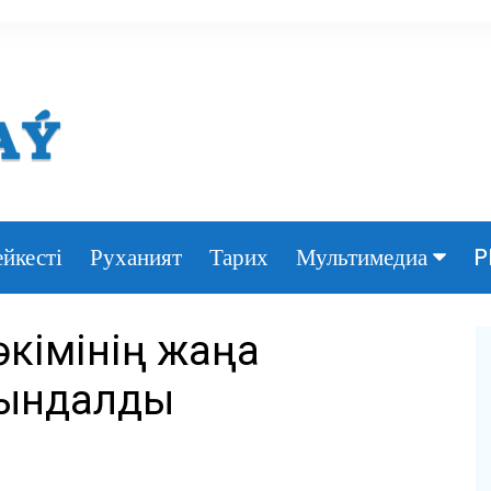
йкесті
Руханият
Тарих
P
Мультимедиа
Фото
әкімінің жаңа
Видео
йындалды