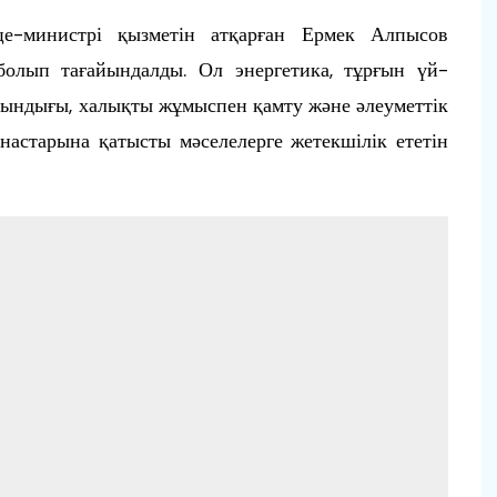
е-министрі қызметін атқарған Ермек Алпысов
болып тағайындалды. Ол энергетика, тұрғын үй-
ндығы, халықты жұмыспен қамту және әлеуметтік
ынастарына қатысты мәселелерге жетекшілік ететін