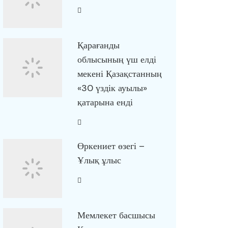
Қарағанды
облысының үш елді
мекені Қазақстанның
«30 үздік ауылы»
қатарына енді
Өркениет өзегі –
Ұлық ұлыс
Мемлекет басшысы