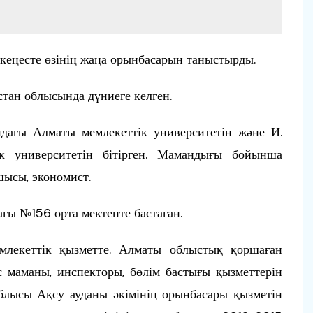
кеңесте өзінің жаңа орынбасарын таныстырды.
тан облысында дүниеге келген.
дағы Алматы мемлекеттік университетін және И.
ік университетін бітірген. Мамандығы бойынша
шысы, экономист.
ы №156 орта мектепте бастаған.
лекеттік қызметте. Алматы облыстық қоршаған
 маманы, инспекторы, бөлім бастығы қызметтерін
лысы Ақсу ауданы әкімінің орынбасары қызметін