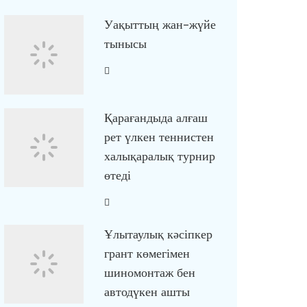
Уақыттың жан-жүйе
тынысы
Қарағандыда алғаш
рет үлкен теннистен
халықаралық турнир
өтеді
Ұлытаулық кәсіпкер
грант көмегімен
шиномонтаж бен
автодүкен ашты