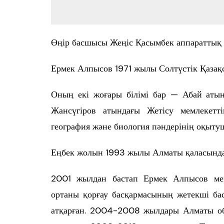
Өңір басшысы Жеңіс Қасымбек аппараттық 
Ермек Алпысов 1971 жылы Солтүстік Қазақс
Оның екі жоғары білімі бар — Абай атын
Жансүгіров атындағы Жетісу мемлекетт
география және биология пәндерінің оқыту
Еңбек жолын 1993 жылы Алматы қаласындағ
2001 жылдан бастап Ермек Алпысов мем
ортаны қорғау басқармасының жетекші бас
атқарған. 2004-2008 жылдары Алматы об