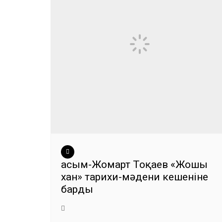
Қасым-Жомарт Тоқаев «Жошы
хан» тарихи-мәдени кешеніне
барды