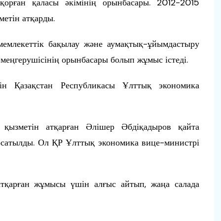
орған қаласы әкімінің орынбасары. 2012-2015
етін атқарды.
 мемлекеттік бақылау және аумақтық-ұйымдастыру
 меңгерушісінің орынбасары болып жұмыс істеді.
н Қазақстан Республикасы Ұлттық экономика
 қызметін атқарған Әлішер Әбдіқадыров қайта
осатылды. Ол ҚР Ұлттық экономика вице-министрі
тқарған жұмысы үшін алғыс айтып, жаңа салада