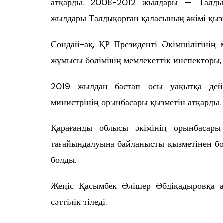
атқарды. 2008-2012 жылдары — Талдық
жылдары Талдықорған қаласының әкімі қызм
Сондай-ақ, ҚР Президенті Әкімшілігінің
жұмысы бөлімінің мемлекеттік инспекторы,
2019 жылдан бастап осы уақытқа дейі
министрінің орынбасары қызметін атқарды.
Қарағанды облысы әкімінің орынбасары
тағайындалуына байланысты қызметінен б
болды.
Жеңіс Қасымбек Әлішер Әбдіқадыровқа а
сәттілік тіледі.