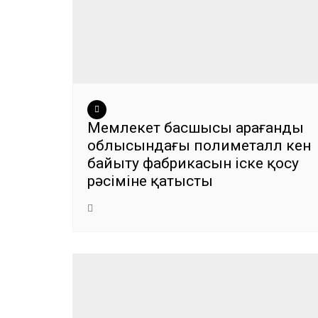
Мемлекет басшысы Қарағанды
облысындағы полиметалл кен
байыту фабрикасын іске қосу
рәсіміне қатысты