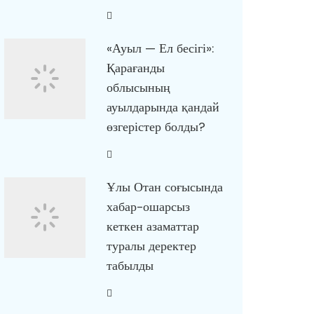
«Ауыл — Ел бесігі»:
Қарағанды
облысының
ауылдарында қандай
өзгерістер болды?
Ұлы Отан соғысында
хабар-ошарсыз
кеткен азаматтар
туралы деректер
табылды