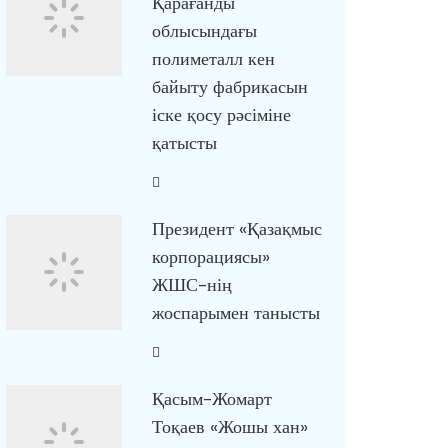
Қарағанды
облысындағы
полиметалл кен
байыту фабрикасын
іске қосу рәсіміне
қатысты
Президент «Қазақмыс
корпорациясы»
ЖШС-нің
жоспарымен танысты
Қасым-Жомарт
Тоқаев «Жошы хан»