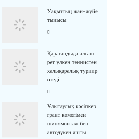
Уақыттың жан-жүйе
тынысы
Қарағандыда алғаш
рет үлкен теннистен
халықаралық турнир
өтеді
Ұлытаулық кәсіпкер
грант көмегімен
шиномонтаж бен
автодүкен ашты