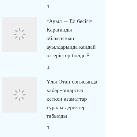
«Ауыл — Ел бесігі»:
Қарағанды
облысының
ауылдарында қандай
өзгерістер болды?
Ұлы Отан соғысында
хабар-ошарсыз
кеткен азаматтар
туралы деректер
табылды