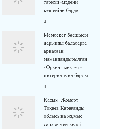
тарихи-мәдени
кешеніне барды
Мемлекет басшысы
дарынды балаларға
арналған
мамандандырылған
«Өркен» мектеп-
интернатына барды
Қасым-Жомарт
Тоқаев Қарағанды
облысына жұмыс
сапарымен келді