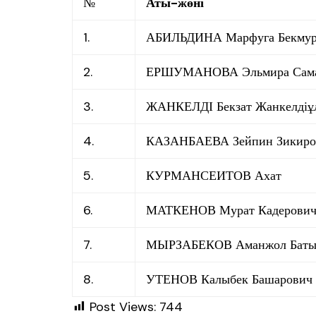
№
Аты-жөні
1.
АБИЛЬДИНА Марфуга Бекмур
2.
ЕРШУМАНОВА Эльмира Сама
3.
ЖАНКЕЛДІ Бекзат Жанкелдіұ
4.
КАЗАНБАЕВА Зейпин Зикиро
5.
КУРМАНСЕИТОВ Ахат
6.
МАТКЕНОВ Мурат Кадерови
7.
МЫРЗАБЕКОВ Аманжол Баты
8.
УТЕНОВ Калыбек Башарович
Post Views:
744