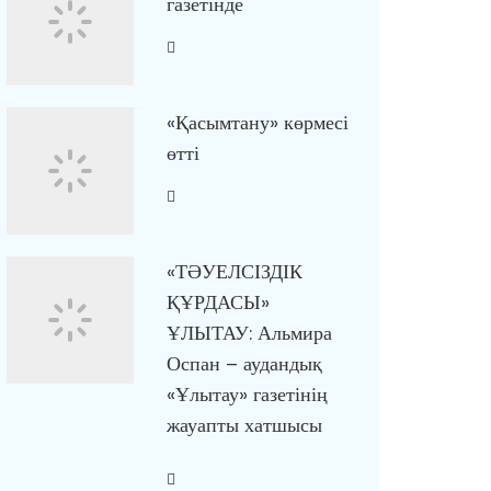
газетінде
«Қасымтану» көрмесі
өтті
«ТӘУЕЛСІЗДІК
ҚҰРДАСЫ»
ҰЛЫТАУ: Альмира
Оспан – аудандық
«Ұлытау» газетінің
жауапты хатшысы