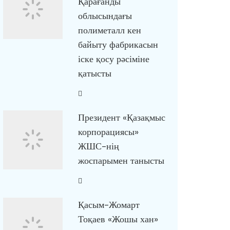
Қарағанды
облысындағы
полиметалл кен
байыту фабрикасын
іске қосу рәсіміне
қатысты
Президент «Қазақмыс
корпорациясы»
ЖШС-нің
жоспарымен танысты
Қасым-Жомарт
Тоқаев «Жошы хан»