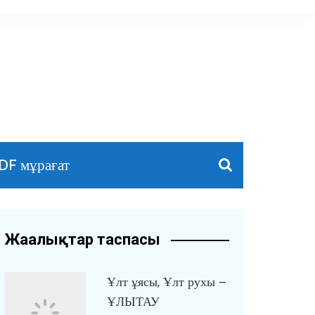
DF мұрағат
Жаңалықтар таспасы
Ұлт ұясы, Ұлт рухы –
ҰЛЫТАУ