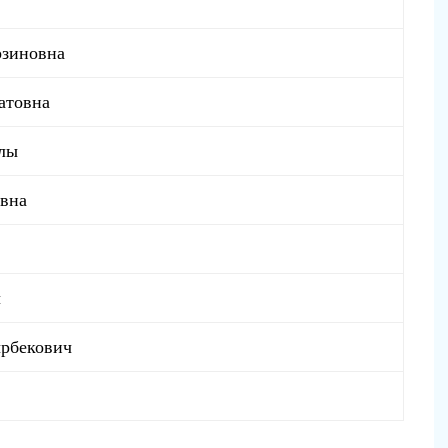
зиновна
товна
лы
вна
ч
рбекович