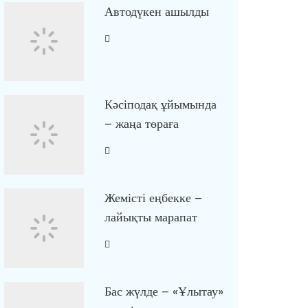
Автодүкен ашылды
Кәсіподақ ұйымында
– жаңа төраға
Жемісті еңбекке –
лайықты марапат
Бас жүлде – «Ұлытау»