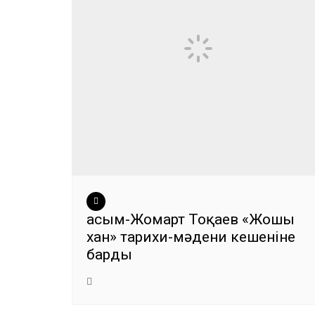
Қасым-Жомарт Тоқаев «Жошы
хан» тарихи-мәдени кешеніне
барды