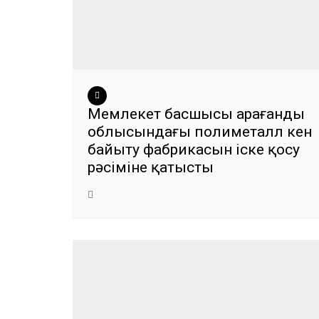
Мемлекет басшысы Қарағанды
облысындағы полиметалл кен
байыту фабрикасын іске қосу
рәсіміне қатысты