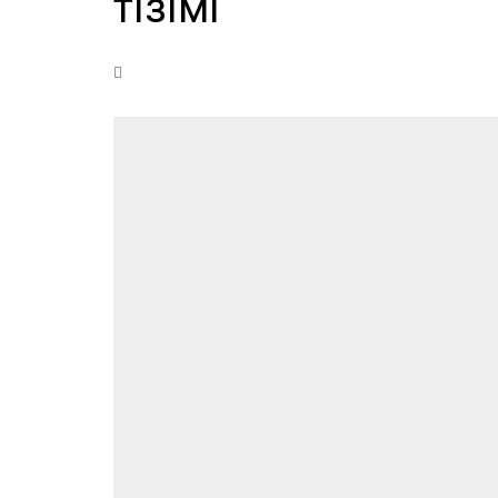
тізімі
Өңір басшылығы