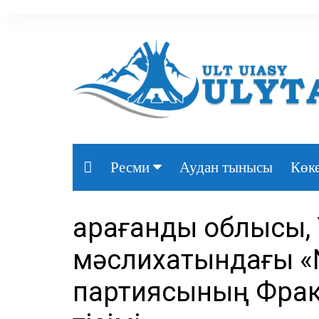
Аудан тынысы
Көке
Ресми
Президент
Қарағанды облысы,
Үкімет
мәслихатындағы «N
Парламент
партиясының Фрак
Облыс әкімдігі