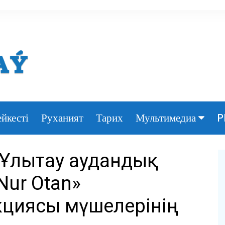
йкесті
Руханият
Тарих
P
Мультимедиа
Фото
 Ұлытау аудандық
Видео
ur Otan»
циясы мүшелерінің