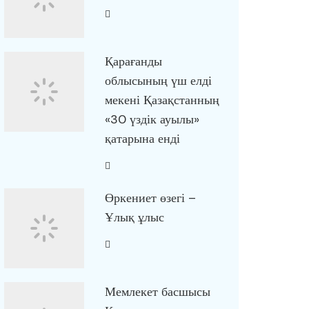
Қарағанды
облысының үш елді
мекені Қазақстанның
«30 үздік ауылы»
қатарына енді
Өркениет өзегі –
Ұлық ұлыс
Мемлекет басшысы