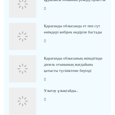
Қарағанды облысында ет пен сүт
өнімдері көбірек өндіріле бастады
Қарағанды облысының әкімдігінде
дизель отынының жағдайына
қатысты түсініктеме берілді
Ұлытау ұлықтайды…