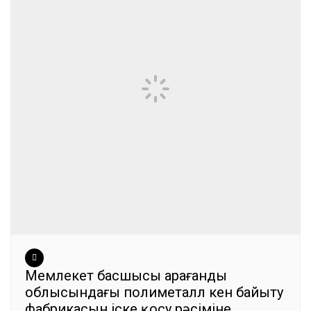
Мемлекет басшысы Қарағанды
облысындағы полиметалл кен байыту
фабрикасын іске қосу рәсіміне