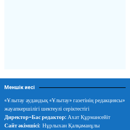
Меншік иесі
«Ұлытау аудандық «Ұлытау» газетінің редакциясы»
жауапкершілігі шектеулі серіктестігі
Директор-Бас редактор:
Ахат Құрмансейіт
Сайт әкімшісі:
Нұрлыхан Қалқаманұлы