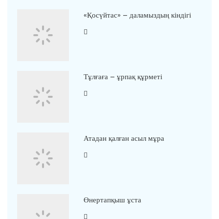
«Қосүйтас» – даламыздың кіндігі
Тұлғаға – ұрпақ құрметі
Атадан қалған асыл мұра
Өнертапқыш ұста