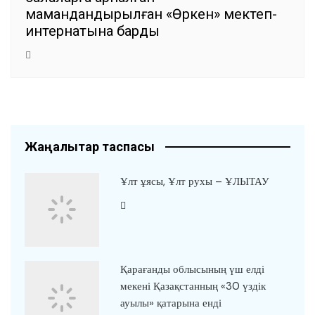
мамандандырылған «Өркен» мектеп-
интернатына барды
Жаңалықтар таспасы
Ұлт ұясы, Ұлт рухы – ҰЛЫТАУ
Қарағанды облысының үш елді
мекені Қазақстанның «30 үздік
ауылы» қатарына енді