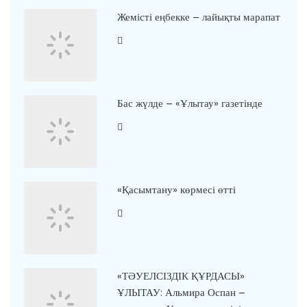
Жемісті еңбекке – лайықты марапат
Бас жүлде – «Ұлытау» газетінде
«Қасымтану» көрмесі өтті
«ТӘУЕЛСІЗДІК ҚҰРДАСЫ»
ҰЛЫТАУ: Альмира Оспан –