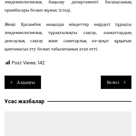
эпидемиологиялық бақылау департаменті басшысының
орынбасары болып жұмыс істеді.
Жеңіс Қасымбек маңызды міндеттер өңірдегі тұрақты
эпидемиологиялық тұрақтылықты сақтау, азаматтардың
денсаулық сақтау және санитарлық әл-ауқат құқығын
қамтамасыз ету болып табылатынын атап өтті.
Post Views:
142
Навигация
Алдыңғы
Келесі
по
Ұқсас жазбалар
записям