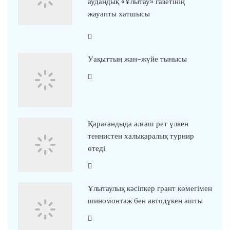
аудандық «Ұлытау» газетінің
жауапты хатшысы
Уақыттың жан-жүйе тынысы
Қарағандыда алғаш рет үлкен
теннистен халықаралық турнир
өтеді
Ұлытаулық кәсіпкер грант көмегімен
шиномонтаж бен автодүкен ашты