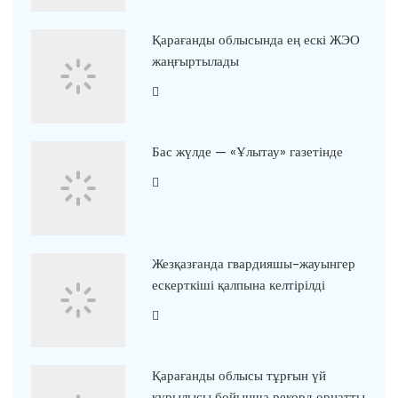
Қарағанды облысында ең ескі ЖЭО
жаңғыртылады
Бас жүлде — «Ұлытау» газетінде
Жезқазғанда гвардияшы-жауынгер
ескерткіші қалпына келтірілді
Қарағанды облысы тұрғын үй
құрылысы бойынша рекорд орнатты