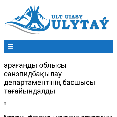
Қарағанды облысы
санэпидбақылау
департаментінің басшысы
тағайындалды
Қарағанды облысының санитарлық-эпидемиологиялық