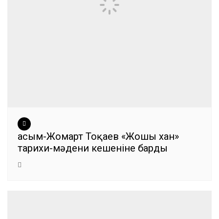
Қасым-Жомарт Тоқаев «Жошы хан»
тарихи-мәдени кешеніне барды