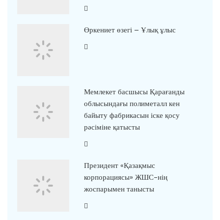
Өркениет өзегі – Ұлық ұлыс
Мемлекет басшысы Қарағанды
облысындағы полиметалл кен
байыту фабрикасын іске қосу
рәсіміне қатысты
Президент «Қазақмыс
корпорациясы» ЖШС-нің
жоспарымен танысты