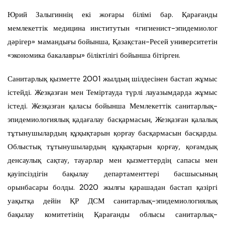
Юрий Залыгиннің екі жоғары білімі бар. Қарағанды
мемлекеттік медицина институтын «гигиенист-эпидемиолог
дәрігер» мамандығы бойынша, Қазақстан-Ресей университетін
«экономика бакалавры» біліктілігі бойынша бітірген.
Санитарлық қызметте 2001 жылдың шілдесінен бастап жұмыс
істейді. Жезқазған мен Теміртауда түрлі лауазымдарда жұмыс
істеді. Жезқазған қаласы бойынша Мемлекеттік санитарлық-
эпидемиологиялық қадағалау басқармасын, Жезқазған қалалық
тұтынушылардың құқықтарын қорғау басқармасын басқарды.
Облыстық тұтынушылардың құқықтарын қорғау, қоғамдық
денсаулық сақтау, тауарлар мен қызметтердің сапасы мен
қауіпсіздігін бақылау департаменттері басшысының
орынбасары болды. 2020 жылғы қарашадан бастап қазіргі
уақытқа дейін ҚР ДСМ санитарлық-эпидемиологиялық
бақылау комитетінің Қарағанды облысы санитарлық-