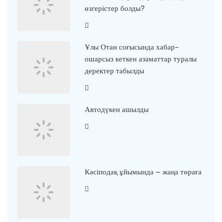
өзгерістер болды?
Ұлы Отан соғысында хабар-
ошарсыз кеткен азаматтар туралы
деректер табылды
Автодүкен ашылды
Кәсіподақ ұйымында – жаңа төраға