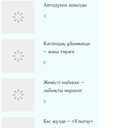
Автодүкен ашылды
Кәсіподақ ұйымында
– жаңа төраға
Жемісті еңбекке –
лайықты марапат
Бас жүлде – «Ұлытау»