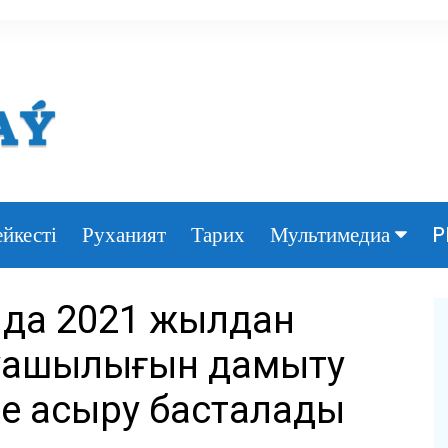
йкесті
Руханият
Тарих
P
Мультимедиа
Фото
нда 2021 жылдан
Видео
уашылығын дамыту
е асыру басталады