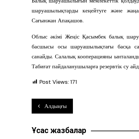
Балық шаруашылығын мемлекеттік қолдау
шаруашылықтарды кеңейтуге және жаңа
Сағынжан Апақашов.
Облыс әкімі Жеңіс Қасымбек балық шару
басшысы осы шаруашылықтағы басқа са
санайды. Салалық кооперацияны ынталандыр
Табиғат пайдаланушыларға резервтік су ай
Post Views:
171
Навигация
Алдыңғы
по
записям
Ұқсас жазбалар