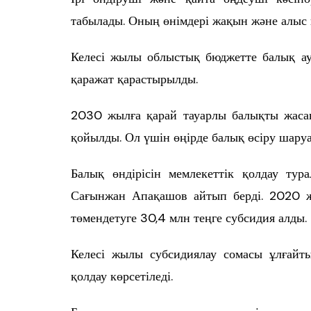
табылады. Оның өнімдері жақын және алыс 
Келесі жылы облыстық бюджетте балық аул
қаражат қарастырылды.
2030 жылға қарай тауарлы балықты жасанд
қойылды. Ол үшін өңірде балық өсіру шар
Балық өндірісін мемлекеттік қолдау т
Сағынжан Апақашов айтып берді. 2020 
төмендетуге 30,4 млн теңге субсидия алды.
Келесі жылы субсидиялау сомасы ұлғайты
қолдау көрсетіледі.