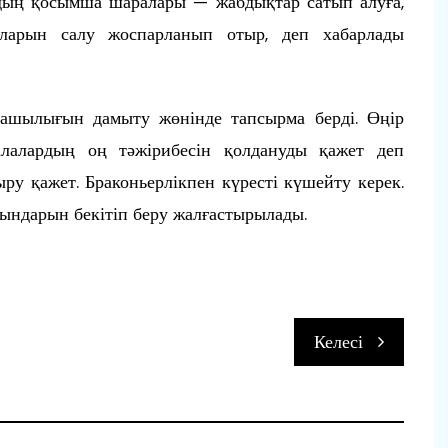
дың қосымша шаралары — жабдықтар сатып алуға,
ларын салу жоспарланып отыр, деп хабарлады
ашылығын дамыту жөнінде тапсырма берді. Өңір
лалардың оң тәжірибесін қолдануды қажет деп
у қажет. Браконьерлікпен күресті күшейту керек.
дындарын бекітіп беру жалғастырылады.
Келесі