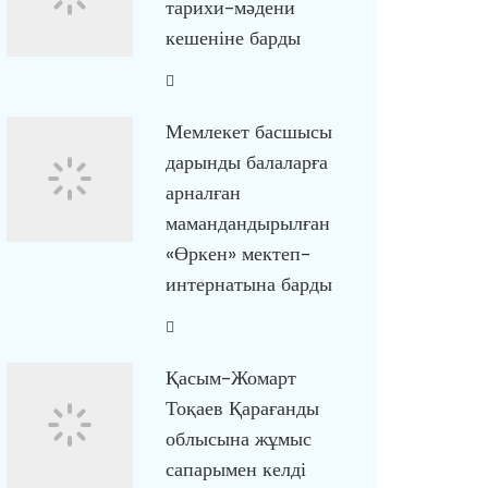
тарихи-мәдени
кешеніне барды
Мемлекет басшысы
дарынды балаларға
арналған
мамандандырылған
«Өркен» мектеп-
интернатына барды
Қасым-Жомарт
Тоқаев Қарағанды
облысына жұмыс
сапарымен келді