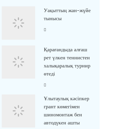
Уақыттың жан-жүйе
тынысы
Қарағандыда алғаш
рет үлкен теннистен
халықаралық турнир
өтеді
Ұлытаулық кәсіпкер
грант көмегімен
шиномонтаж бен
автодүкен ашты