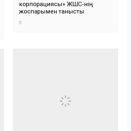
корпорациясы» ЖШС-нің
жоспарымен танысты