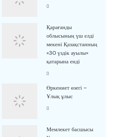
Қарағанды
облысының үш елді
мекені Қазақстанның
«30 үздік ауылы»
қатарына енді
Өркениет өзегі –
Ұлық ұлыс
Мемлекет басшысы