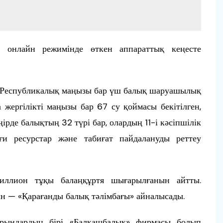
і онлайн режимінде өткен аппараттық кеңесте
е Республикалық маңызы бар үш балық шаруашылық
жергілікті маңызы бар 67 су қоймасы бекітілген,
өңірде балықтың 32 түрі бар, олардың 11-і кәсіпшілік
и ресурстар және табиғат пайдалануды реттеу
иллион тұқы балаңқұртя шығарылғанын айтты.
ын — «Қарағанды балық тәлімбағы» айналысады.
порындардың бірі «Балқашбалық» фирмасы болып