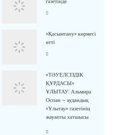
газетінде
«Қасымтану» көрмесі
өтті
«ТӘУЕЛСІЗДІК
ҚҰРДАСЫ»
ҰЛЫТАУ: Альмира
Оспан – аудандық
«Ұлытау» газетінің
жауапты хатшысы