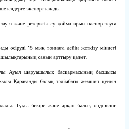
шетелдерге экспортталады.
ауға және резервтік су қоймаларын паспорттауға
ы өсіруді 15 мың тоннаға дейін жеткізу міндеті
уашылықтарының санын арттыру қажет.
уралы Ауыл шаруашылық басқармасының басшысы
жылы Қарағанды балық тәлімбағы жемшөп құнын
лады. Тұқы, бекіре және арқан балық өндірісіне