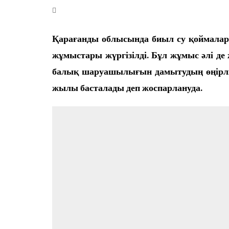
Өңір басшылығы
Қарағанды облысында биыл су қоймалар
жұмыстары жүргізілді. Бұл жұмыс әлі д
балық шаруашылығын дамытудың өңірлік
жылы басталады деп жоспарлануда.