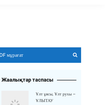
DF мұрағат
Жаңалықтар таспасы
Ұлт ұясы, Ұлт рухы –
ҰЛЫТАУ