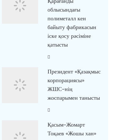
Қарағанды
облысындағы
полиметалл кен
байыту фабрикасын
іске қосу рәсіміне
қатысты
Президент «Қазақмыс
корпорациясы»
ЖШС-нің
жоспарымен танысты
Қасым-Жомарт
Тоқаев «Жошы хан»