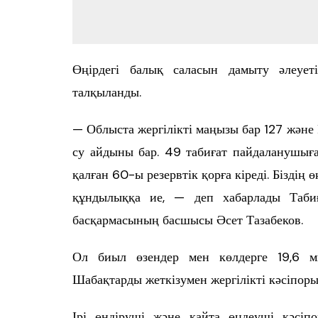
Өңірдегі балық саласын дамыту әлеует
талқыланды.
— Облыста жергілікті маңызы бар 127 жән
су айдыны бар. 49 табиғат пайдаланушыға 
қалған 60-ы резервтік қорға кіреді. Біздің 
құндылыққа ие, — деп хабарлады Табиғ
басқармасының басшысы Әсет Тазабеков.
Ол биыл өзендер мен көлдерге 19,6 м
Шабақтарды жеткізумен жергілікті кәсіпор
Ірі өндіруші және қайта өңдеуші кәсі