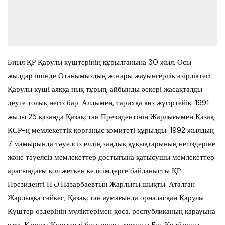
Биыл ҚР Қарулы күштерінің құрылғанына 30 жыл. Осы
жылдар ішінде Отанымыздың жоғары жауынгерлік әзірліктегі
Қарулы күші аяққа нық тұрып, айбынды әскері жасақталды
деуге толық негіз бар. Алдымен, тарихқа көз жүгіртейік. 1991
жылы 25 қазанда Қазақстан Президентінің Жарлығымен Қазақ
КСР-ң мемлекеттік қорғаныс комитеті құрылды. 1992 жылдың
7 мамырында тәуелсіз елдің заңдық құқықтарының негіздеріне
және тәуелсіз мемлекеттер достығына қатысушы мемлекеттер
арасындағы қол жеткен келісімдерге байланысты ҚР
Президенті Н.Ә.Назарбаевтың Жарлығы шықты. Аталған
Жарлыққа сәйкес, Қазақстан аумағында орналасқан Қарулы
Күштер өздерінің мүліктерімен қоса, республиканың қарауына
өтті. Қарулы Күштерді басқаруды жоғарғы Бас Қолбасшы