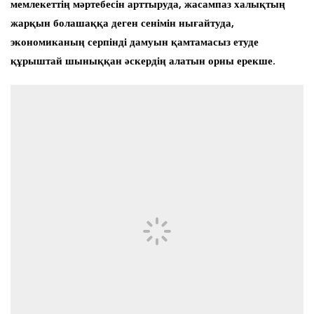
мемлекеттің мәртебесін арттыруда, жасампаз халықтың
жарқын болашаққа деген сенімін нығайтуда,
экономиканың серпінді дамуын қамтамасыз етуде
құрыштай шыныққан әскердің алатын орны ерекше.