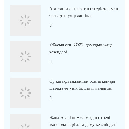
Ата-заңға енгізілетін өзгерістер мен
толықтырулар жөнінде
«Жасыл ел»-2022: дамудың жаңа
кезеңдері
Әр қазақстандықтың осы ауқымды
шарада өз үнін білдіруі маңызды
Жаңа Ата Заң – еліміздің өтпелі
және одан әрі алға даму кезеңіндегі