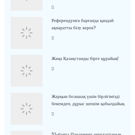
Референдумға барғанда қандай
ақпаратты білу керек?
Жаңа Қазақстанды бірге құрайық!
Жарқын болашақ үшін бірлігімізді
бекемдеп, дұрыс шешім қабылдайық
51-бапта Парламент депутаттарын