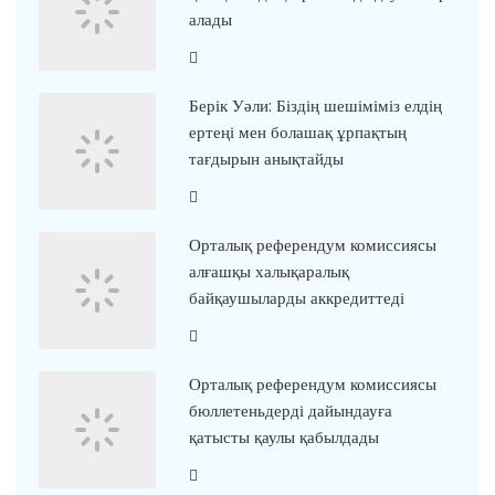
алады
Берік Уәли: Біздің шешіміміз елдің
ертеңі мен болашақ ұрпақтың
тағдырын анықтайды
Орталық референдум комиссиясы
алғашқы халықаралық
байқаушыларды аккредиттеді
Орталық референдум комиссиясы
бюллетеньдерді дайындауға
қатысты қаулы қабылдады