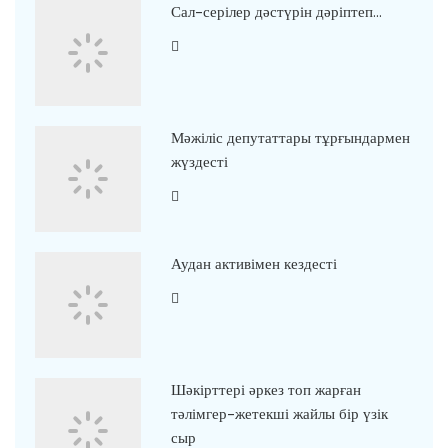
Сал-серілер дәстүрін дәріптеп…
Мәжіліс депутаттары тұрғындармен
жүздесті
Аудан активімен кездесті
Шәкірттері әркез топ жарған
тәлімгер-жетекші жайлы бір үзік
сыр