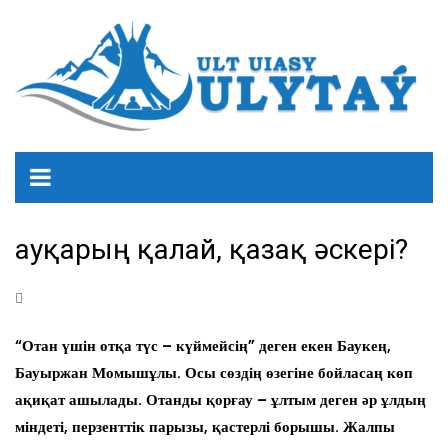
Қауқарың қалай, қазақ әскері?
“Отан үшін отқа түс – күймейсің” деген екен Баукең,
Бауыржан Момышұлы. Осы сөздің өзегіне бойласаң көп
ақиқат ашылады. Отанды қорғау – ұлтым деген әр ұлдың
міндеті, перзенттік парызы, қастерлі борышы. Жалпы