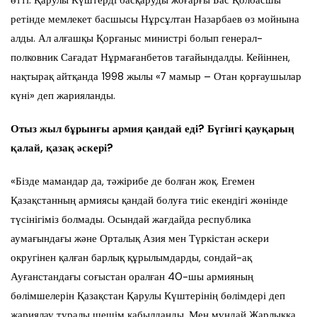
ретінде мемлекет басшысы Нұрсұлтан Назарбаев өз мойнына
алды. Ал алғашқы Қорғаныс министрі болып генерал-
полковник Сағадат Нұрмағанбетов тағайындалды. Кейіннен,
нақтырақ айтқанда 1998 жылы «7 мамыр – Отан қорғаушылар
күні» деп жарияланды.
Отыз жыл бұрынғы армия қандай еді? Бүгінгі қауқарың
қалай, қазақ әскері?
«Бізде мамандар да, тәжірибе де болған жоқ. Егемен
Қазақстанның армиясы қандай болуға тиіс екендігі жөнінде
түсінігіміз болмады. Осындай жағдайда республика
аумағындағы және Орталық Азия мен Түркістан әскери
округінен қалған барлық құрылымдарды, сондай-ақ
Ауғанстандағы соғыстан оралған 40-шы армияның
бөлімшелерін Қазақстан Қарулы Күштерінің бөлімдері деп
жариялау туралы шешім қабылданды. Мен мұндай Жарлыққа