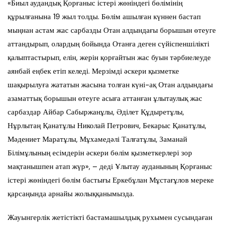
«Биыл аудандық Қорғаныс істері жөніндегі бөлімінің
құрылғанына 19 жыл толды. Бөлім ашылған күннен бастап
мыңнан астам жас сарбазды Отан алдындағы борышын өтеуге
аттандырып, олардың бойында Отанға деген сүйіспеншілікті
қалыптастырып, елін, жерін қорғайтын жас буын тәрбиелеуде
аянбай еңбек етіп келеді. Мерзімді әскери қызметке
шақырылуға жататын жасына толған күні-ақ Отан алдындағы
азаматтық борышын өтеуге асыға аттанған ұлытаулық жас
сарбаздар Айбар Сабыржанұлы, Әділет Құдыретұлы,
Нұрлытаң Қанатұлы Николай Петрович, Бекарыс Қанатұлы,
Мәдениет Маратұлы, Мұхамедәлі Талғатұлы, Заманай
Білімұлының есімдерін әскери бөлім қызметкерлері зор
мақтанышпен атап жүр», – деді Ұлытау ауданының Қорғаныс
істері жөніндегі бөлім бастығы Еркебұлан Мұстағұлов мереке
қарсаңында арнайы жолыққанымызда.
Жауынгерлік жетістікті бастамашылдық рухымен сусындаған