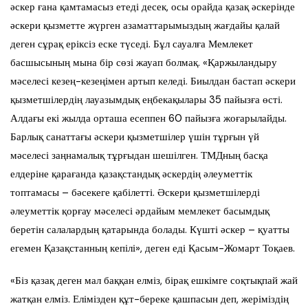
әскер ғана қамтамасыз етеді десек, осы орайда қазақ әскерінде
әскери қызметте жүрген азаматтарымыздың жағдайы қалай
деген сұрақ еріксіз еске түседі. Бұл сауалға Мемлекет
басшысының мына бір сөзі жауап болмақ. «Қаржыландыру
мәселесі кезең-кезеңімен артып келеді. Биылдан бастап әскери
қызметшілердің лауазымдық еңбекақылары 35 пайызға өсті.
Алдағы екі жылда орташа есеппен 60 пайызға жоғарылайды.
Барлық санаттағы әскери қызметшілер үшін тұрғын үй
мәселесі заңнамалық тұрғыдан шешілген. ТМДның басқа
елдеріне қарағанда қазақстандық әскердің әлеуметтік
топтамасы – бәсекеге қабілетті. Әскери қызметшілерді
әлеуметтік қорғау мәселесі әрдайым мемлекет басымдық
беретін салалардың қатарында болады. Күшті әскер – қуатты
егемен Қазақстанның кепілі», деген еді Қасым-Жомарт Тоқаев.
«Біз қазақ деген мал баққан елміз, бірақ ешкімге соқтықпай жай
жатқан елміз. Елімізден құт-береке қашпасын деп, жеріміздің