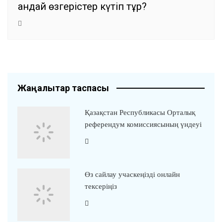
қандай өзгерістер күтіп тұр?
Жаңалықтар таспасы
Қазақстан Республикасы Орталық
референдум комиссиясының үндеуі
Өз сайлау учаскеңізді онлайн
тексеріңіз