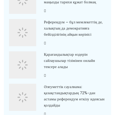
маңызды тарихи құжат болмақ
Референдум – бұл мемлекеттің де,
халықтың да демократияға
бейілділігінің айқын көрінісі
Қарағандылықтар өздерін
сайлаушылар тізімінен онлайн
тексере алады
Әлеуметтік сауалнама:
қазақстандықтардың 72%-дан
астамы референдум өткізу идеясын
қолдайды