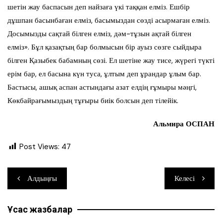
шетін жау баспасын деп найзаға үкі таққан елміз. Ешбір
дұшпан басынбаған елміз, басымыздан сөзді асырмаған елміз.
Досымызды сақтай білген елміз, дәм-тұзын ақтай білген
елміз». Бұл қазақтың бар болмысын бір ауыз сөзге сыйдыра
білген Қазыбек бабамның сөзі. Ел шетіне жау тисе, жүрегі түкті
ерім бар, ел басына күн туса, ұлтым деп ұрандар ұлым бар.
Бастысы, ашық аспан астындағы азат елдің ғұмыры мәңгі,
Көкбайрағымыздың тұғыры биік болсын деп тілейік.
Альмира ОСПАН
Post Views:
47
Навигация
Алдыңғы
Келесі
по
Ұқсас жазбалар
записям