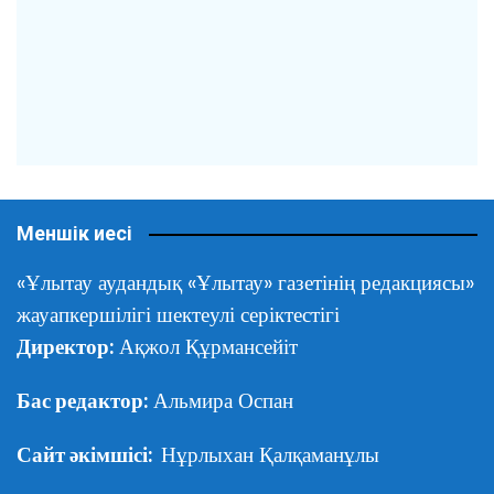
Меншік иесі
«Ұлытау аудандық «Ұлытау» газетінің редакциясы»
жауапкершілігі шектеулі серіктестігі
Директор:
Ақжол Құрмансейіт
Бас редактор:
Альмира Оспан
Сайт әкімшісі:
Нұрлыхан Қалқаманұлы