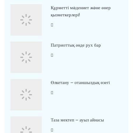
Құрметті мəдениет жəне өнер
қызметкерлері!
Патриоттық әнде рух бар
Өлкетану – отаншылдық өзегі
Таза мектеп – ауыл айнасы