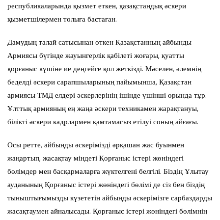
республикаларында қызмет еткен, қазақстандық әскери
қызметшілермен толыға бастаған.
Дамудың талай сатысынан өткен Қазақстанның айбынды
Армиясы бүгінде жауынгерлік қабілеті жоғары, қуатты
қорғаныс күшіне ие деңгейге қол жеткізді. Мәселен, әлемнің
беделді әскери сарапшыларының пайымынша, Қазақстан
армиясы ТМД елдері әскерлерінің ішінде үшінші орында тұр.
Ұлттық армияның ең жаңа әскери техникамен жарақтануы,
білікті әскери кадрлармен қамтамасыз етілуі соның айғағы.
Осы ретте, айбынды әскерімізді әрқашан жас буынмен
жаңартып, жасақтау міндеті Қорғаныс істері жөніндегі
бөлімдер мен басқармаларға жүктелгені белгілі. Біздің Ұлытау
ауданының Қорғаныс істері жөніндегі бөлімі де сіз бен біздің
тыныштығымызды күзететін айбынды әскерімізге сарбаздарды
жасақтаумен айналысады. Қорғаныс істері жөніндегі бөлімнің