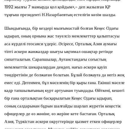
1992 жылғы 7 мамырда қол қойдым»,- деп жазылған ҚР
тұңғыш президенті Н.Назарбаевтың естелігін көзім шалды.
Шындығында, бір кездері мызғымастай болған Кеңес Одағы
ыдырап, оның орнына жас тәуелсіз мемлекеттер қалыптасуы
аса күрделі геосаяси үдеріс. Әсіресе, Орталық Азия аумағы
тіпті әскери жанжалдар шығуы ықтимал ошақтар ретінде
сипатталатын. Сарапшылар, Ауғанстандағы соғыстың
мемлекеттік шекаралардан дендеп, нағыз әскери қауіп
төндіретінін де болжаған болатын. Бұлай болжауға да негіз жоқ
емес еді. Дегенмен, бұл мәселенің бір қыры ғана. Екінші мәселе
кадр тапшылығының күрт артуынан туындады. Өйткені, кешегі
бір ғана орталықтан басқарылатын Кеңес Одағы ыдырап,
соның салдарынан бұрын шалғайды шарлап жүретін кеңестік
офицерлер де өз жөніне, өз жеріне кете бастаған. Орталық
Азия, Түркістан әскери округтерінде қызмет еткен офицерлер