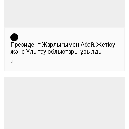
Президент Жарлығымен Абай, Жетісу
және Ұлытау облыстары құрылды