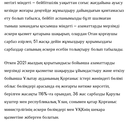
негізгі міндеті – бейбітшілік уақыттан соғыс жағдайына ауысу
кезінде жоғары деңгейде жұмылдыру дайындығын қамтамасыз
ету болып табылса, бейбіт аспанымызды бұлт шалмаған
тыныш замандағы қосымша міндеті – азаматтарды мерзімді
әскери қызмет қатарына шақырып, олардан Отан қорғаушы
сарбаз әзірлеп, 51 жасқа дейін жұмылдыру қорымыздағы
сарбаздар сапының әскери есебін толықтыру болып табылады.
Өткен 2021 жылдың қорытындысы бойынша азаматтарды
мерзімді әскери қызметке шақыруды ұйымдастыру және өткізу
бойынша Ұлытау ауданының Қорғаныс істері жөніндегі бөлімі
облыс бөлімдері арасында ең жоғарғы нәтиже көрсетіп,
берілген жасақты 116%-ға орындап, 36 жас сарбазды Қарулы
күштер мен республикалық Ұлан, сонымен қатар Қорғаныс
министрлігінің әскери бөлімдері мен ҰҚКнің шекара
қызметіне жіберген болатын.