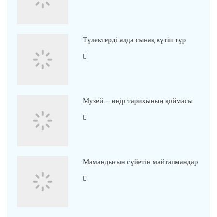
Түлектерді алда сынақ күтіп тұр
Музей – өңір тарихының қоймасы
Мамандығын сүйетін майталмандар