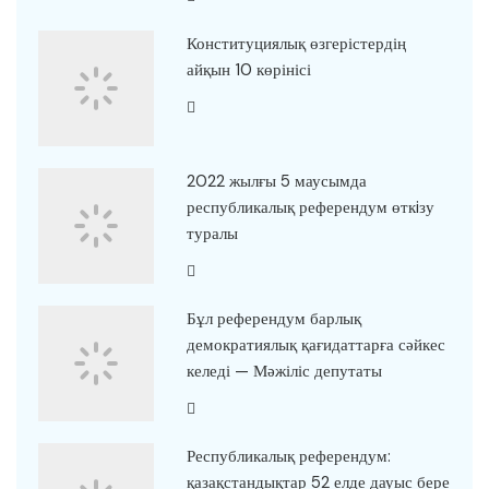
Конституциялық өзгерістердің
айқын 10 көрінісі
2022 жылғы 5 маусымда
республикалық референдум өткiзу
туралы
Бұл референдум барлық
демократиялық қағидаттарға сәйкес
келеді — Мәжіліс депутаты
Республикалық референдум:
қазақстандықтар 52 елде дауыс бере