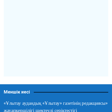
Меншік иесі
«Ұлытау аудандық «Ұлытау» газетінің редакциясы»
жауапкершілігі шектеулі серіктестігі