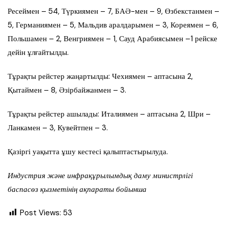
Ресеймен – 54, Түркиямен – 7, БАӘ-мен – 9, Өзбекстанмен –
5, Германиямен – 5, Мальдив аралдарымен – 3, Кореямен – 6,
Польшамен – 2, Венгриямен – 1, Сауд Арабиясымен –1 рейске
дейін ұлғайтылды.
Тұрақты рейстер жаңартылды: Чехиямен – аптасына 2,
Қытаймен – 8, Әзірбайжанмен – 3.
Тұрақты рейстер ашылады: Италиямен – аптасына 2, Шри –
Ланкамен – 3, Кувейтпен – 3.
Қазіргі уақытта ұшу кестесі қалыптастырылуда.
Индустрия және инфрақұрылымдық даму министрлігі
баспасөз қызметінің ақпараты бойынша
Post Views:
53