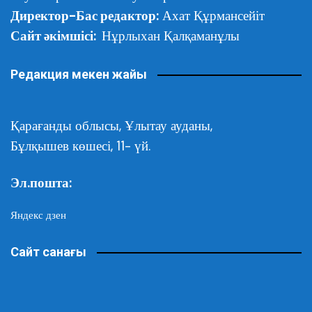
Директор-Бас редактор:
Ахат Құрмансейіт
Сайт әкімшісі:
Нұрлыхан Қалқаманұлы
Редакция мекен жайы
Қарағанды облысы,
Ұлытау ауданы,
Бұлқышев көшесі, 11- үй.
Эл.пошта:
Яндекс дзен
Сайт санағы