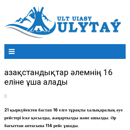
Қазақстандықтар әлемнің 16
еліне ұша алады
21 қыркүйектен бастап 16 елге тұрақты халықаралық әуе
рейстері іске қосылды, жаңартылды және ашылды. Әр
бағыттан аптасына 114 рейс ұшады.