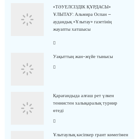
«ТӘУЕЛСІЗДІК ҚҰРДАСЫ»
ҰЛЫТАУ: Альмира Оспан –
аудандық «Ұлытау» газетінің
жауапты хатшысы
Уақыттың жан-жүйе тынысы
Қарағандыда алғаш рет үлкен
теннистен халықаралық турнир
өтеді
Ұлытаулық кәсіпкер грант көмегімен