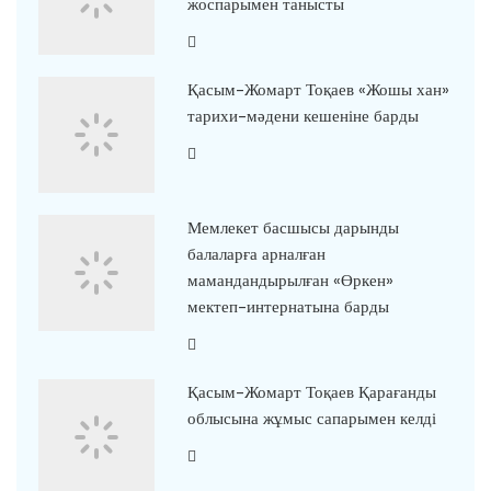
жоспарымен танысты
Қасым-Жомарт Тоқаев «Жошы хан»
тарихи-мәдени кешеніне барды
Мемлекет басшысы дарынды
балаларға арналған
мамандандырылған «Өркен»
мектеп-интернатына барды
Қасым-Жомарт Тоқаев Қарағанды
облысына жұмыс сапарымен келді