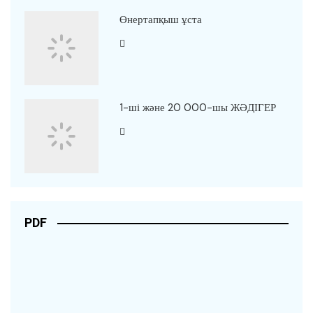
Өнертапқыш ұста
1-ші және 20 000-шы ЖӘДІГЕР
PDF