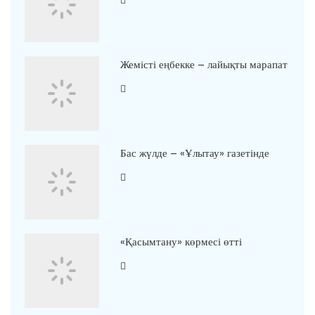
Жемісті еңбекке – лайықты марапат
Бас жүлде – «Ұлытау» газетінде
«Қасымтану» көрмесі өтті