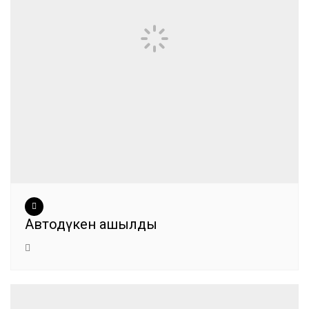
Автодүкен ашылды