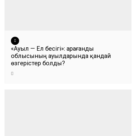
«Ауыл — Ел бесігі»: Қарағанды
облысының ауылдарында қандай
өзгерістер болды?