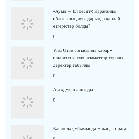
«Ауыл — Ел бесігі»: Қарағанды
облысының ауылдарында қандай
өзгерістер болды?
Ұлы Отан соғысында хабар-
ошарсыз кеткен азаматтар туралы
деректер табылды
Автодүкен ашылды
Кәсіподақ ұйымында – жаңа төраға