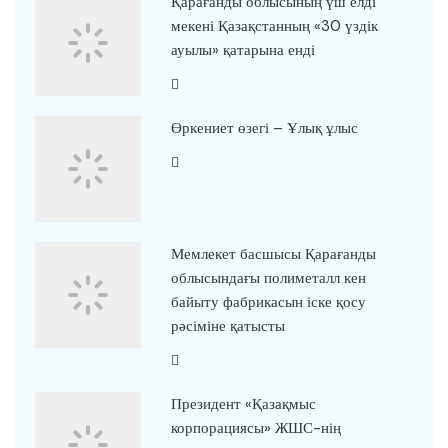
Қарағанды облысының үш елді
мекені Қазақстанның «30 үздік
ауылы» қатарына енді
Өркениет өзегі – Ұлық ұлыс
Мемлекет басшысы Қарағанды
облысындағы полиметалл кен
байыту фабрикасын іске қосу
рәсіміне қатысты
Президент «Қазақмыс
корпорациясы» ЖШС-нің