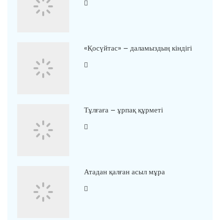
«Қосүйтас» – даламыздың кіндігі
Тұлғаға – ұрпақ құрметі
Атадан қалған асыл мұра