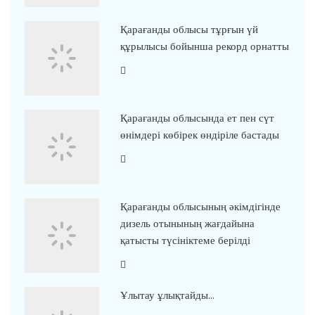
Қарағанды облысы тұрғын үй
құрылысы бойынша рекорд орнатты
Қарағанды облысында ет пен сүт
өнімдері көбірек өндіріле бастады
Қарағанды облысының әкімдігінде
дизель отынының жағдайына
қатысты түсініктеме берілді
Ұлытау ұлықтайды…