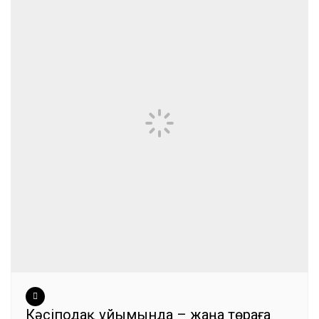
Кәсіподақ ұйымында – жаңа төраға