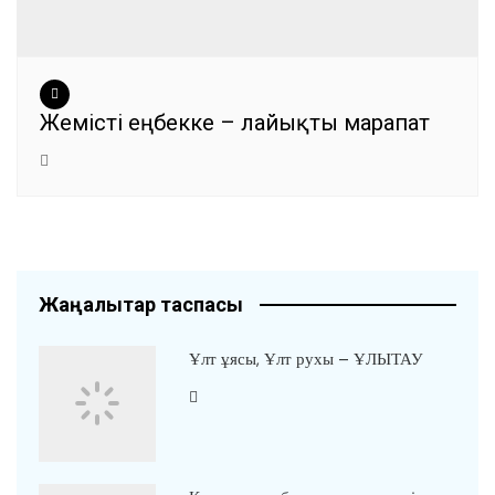
Жемісті еңбекке – лайықты марапат
Жаңалықтар таспасы
Ұлт ұясы, Ұлт рухы – ҰЛЫТАУ