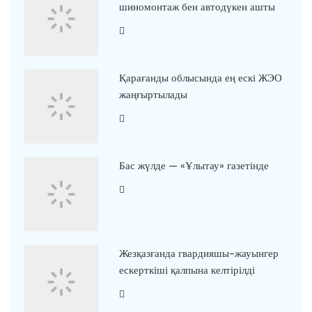
шиномонтаж бен автодүкен ашты
Қарағанды облысында ең ескі ЖЭО
жаңғыртылады
Бас жүлде — «Ұлытау» газетінде
Жезқазғанда гвардияшы-жауынгер
ескерткіші қалпына келтірілді