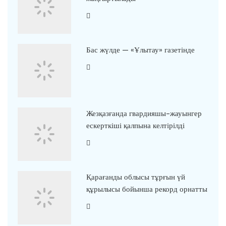
Бас жүлде — «Ұлытау» газетінде
Жезқазғанда гвардияшы-жауынгер
ескерткіші қалпына келтірілді
Қарағанды облысы тұрғын үй
құрылысы бойынша рекорд орнатты