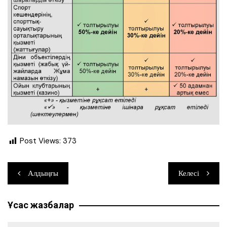
Post Views:
373
Навигация
Алдыңғы
Келесі
по
Ұқсас жазбалар
записям