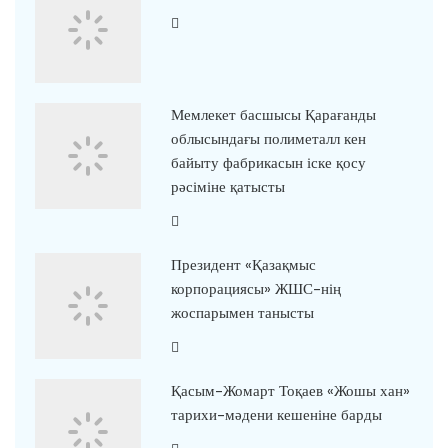
Мемлекет басшысы Қарағанды
облысындағы полиметалл кен
байыту фабрикасын іске қосу
рәсіміне қатысты
Президент «Қазақмыс
корпорациясы» ЖШС-нің
жоспарымен танысты
Қасым-Жомарт Тоқаев «Жошы хан»
тарихи-мәдени кешеніне барды