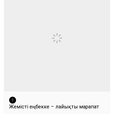
Жемісті еңбекке – лайықты марапат