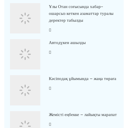
Ұлы Отан соғысында хабар-
ошарсыз кеткен азаматтар туралы
деректер табылды
Автодүкен ашылды
Кәсіподақ ұйымында – жаңа төраға
Жемісті еңбекке – лайықты марапат