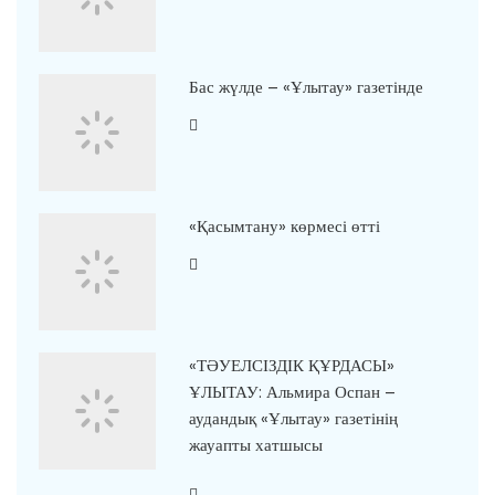
Бас жүлде – «Ұлытау» газетінде
«Қасымтану» көрмесі өтті
«ТӘУЕЛСІЗДІК ҚҰРДАСЫ»
ҰЛЫТАУ: Альмира Оспан –
аудандық «Ұлытау» газетінің
жауапты хатшысы