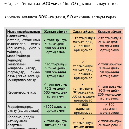
«Сары» аймақта да 50%-ке дейін, 70 орыннан аспауға тиіс.
«Қызыл» аймақта 50%-ке дейін, 50 орыннан аспауы керек.