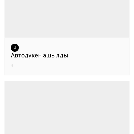
Автодүкен ашылды