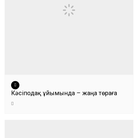
Кәсіподақ ұйымында – жаңа төраға