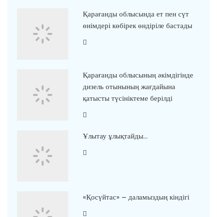
Қарағанды облысында ет пен сүт
өнімдері көбірек өндіріле бастады
Қарағанды облысының әкімдігінде
дизель отынының жағдайына
қатысты түсініктеме берілді
Ұлытау ұлықтайды…
«Қосүйтас» – даламыздың кіндігі