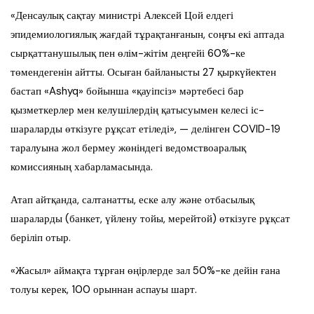
«Денсаулық сақтау министрі Алексей Цой елдегі
эпидемиологиялық жағдай тұрақтанғанын, соңғы екі аптада
сырқаттанушылық пен өлім-жітім деңгейі 60%-ке
төмендегенін айтты. Осыған байланысты 27 қыркүйектен
бастап «Ashyq» бойынша «қауіпсіз» мәртебесі бар
қызметкерлер мен келушілердің қатысуымен келесі іс-
шараларды өткізуге рұқсат етіледі», — делінген COVID-19
таралуына жол бермеу жөніндегі ведомствоаралық
комиссияның хабарламасында.
Атап айтқанда, салтанатты, еске алу және отбасылық
шараларды (банкет, үйлену тойы, мерейтой) өткізуге рұқсат
беріліп отыр.
«Жасыл» аймақта тұрған өңірлерде зал 50%-ке дейін ғана
толуы керек, 100 орыннан аспауы шарт.