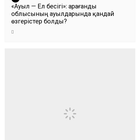
«Ауыл — Ел бесігі»: Қарағанды
облысының ауылдарында қандай
өзгерістер болды?