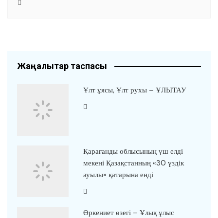
Жаңалықтар таспасы
Ұлт ұясы, Ұлт рухы – ҰЛЫТАУ
Қарағанды облысының үш елді
мекені Қазақстанның «30 үздік
ауылы» қатарына енді
Өркениет өзегі – Ұлық ұлыс