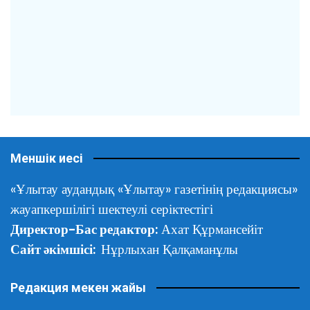
Меншік иесі
«Ұлытау аудандық «Ұлытау» газетінің редакциясы»
жауапкершілігі шектеулі серіктестігі
Директор-Бас редактор:
Ахат Құрмансейіт
Сайт әкімшісі:
Нұрлыхан Қалқаманұлы
Редакция мекен жайы