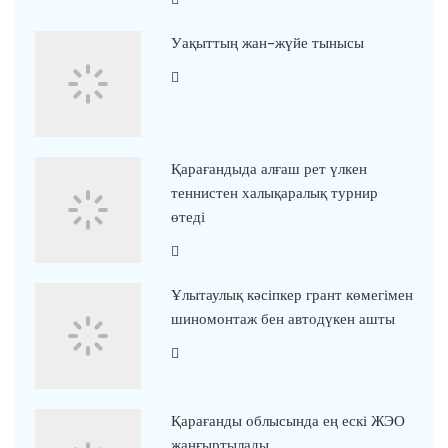
Уақыттың жан-жүйе тынысы
Қарағандыда алғаш рет үлкен
теннистен халықаралық турнир
өтеді
Ұлытаулық кәсіпкер грант көмегімен
шиномонтаж бен автодүкен ашты
Қарағанды облысында ең ескі ЖЭО
жаңғыртылады