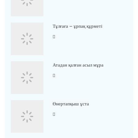
Тұлғаға – ұрпақ құрметі
Атадан қалған асыл мұра
Өнертапқыш ұста