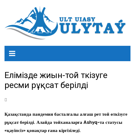
Елімізде жиын-той өткізуге
ресми рұқсат берілді
Қазақстанда пандемия басталғалы алғаш рет той өткізуге
рұқсат берілді. Алайда тойханаларға Ashyq-та статусы
«қауіпсіз» қонақтар ғана кіргізіледі.