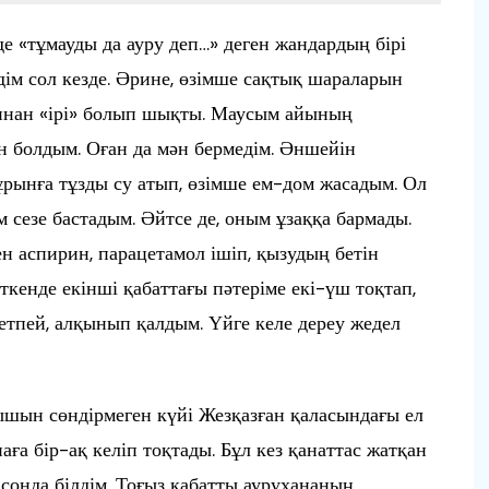
де «тұмауды да ауру деп…» деген жандардың бірі
дім сол кезде. Әрине, өзімше сақтық шараларын
ғаннан «ірі» болып шықты. Маусым айының
ін болдым. Оған да мән бермедім. Әншейін
ұрынға тұзды су атып, өзімше ем-дом жасадым. Ол
әм сезе бастадым. Әйтсе де, оным ұзаққа бармады.
ен аспирин, парацетамол ішіп, қызудың бетін
өткенде екінші қабаттағы пәтеріме екі-үш тоқтап,
етпей, алқынып қалдым. Үйге келе дереу жедел
шын сөндірмеген күйі Жезқазған қаласындағы ел
аға бір-ақ келіп тоқтады. Бұл кез қанаттас жатқан
н сонда білдім. Тоғыз қабатты аурухананың