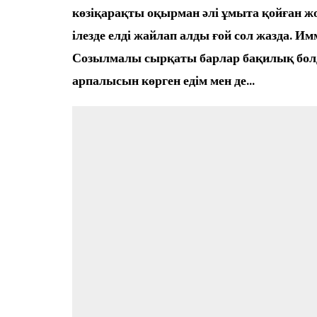
Өңір басшылығы
көзіқарақты оқырман әлі ұмыта қойған ж
ілезде елді жайлап алды ғой сол жазда. 
Созылмалы сырқаты барлар бақилық болд
арпалысын көрген едім мен де…