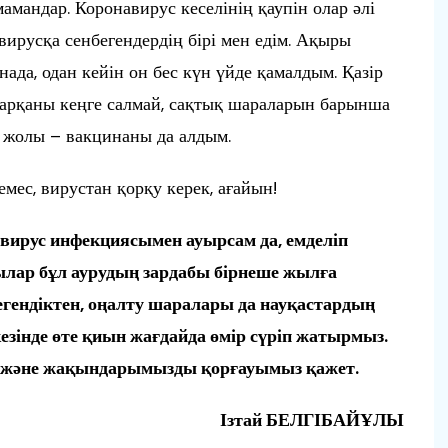
амандар. Коронавирус кеселінің қаупін олар әлі
вирусқа сенбегендердің бірі мен едім. Ақыры
ада, одан кейін он бес күн үйде қамалдым. Қазір
, арқаны кеңге салмай, сақтық шараларын барынша
р жолы – вакцинаны да алдым.
мес, вирустан қорқу керек, ағайын!
вирус инфекциясымен ауырсам да, емделіп
ылар бұл аурудың зардабы бірнеше жылға
егендіктен, оңалту шаралары да науқастардың
 кезінде өте қиын жағдайда өмір сүріп жатырмыз.
і және жақындарымызды қорғауымыз қажет.
Ізтай БЕЛГІБАЙҰЛЫ