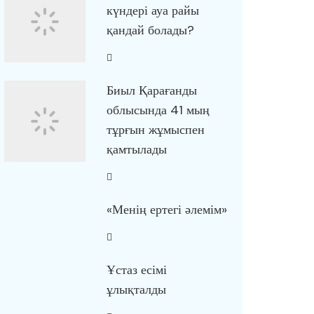
күндері ауа райы
қандай болады?
Биыл Қарағанды
облысында 41 мың
тұрғын жұмыспен
қамтылады
«Менің ертегі әлемім»
Ұстаз есімі
ұлықталды