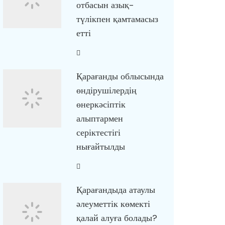
отбасын азық-
түлікпен қамтамасыз
етті
Қарағанды облысында
өндірушілердің
өнеркәсіптік
алыптармен
серіктестігі
нығайтылды
Қарағандыда атаулы
әлеуметтік көмекті
қалай алуға болады?