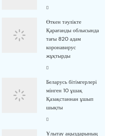
Өткен тәулікте
Қарағанды облысында
тағы 820 адам
коронавирус
жұқтырды
Беларусь бітімгерлері
мінген 10 ұшақ
Қазақстаннан ұшып
шықты
Ұлытау аңыздарының