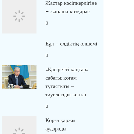
Жастар кәсіпкерлігіне
– жаңаша көзқарас
Бұл – елдіктің өлшемі
«Қасіретті қаңтар»
сабағы: қоғам
тұтастығы –
тәуелсіздік кепілі
Қорға қаржы
аударады