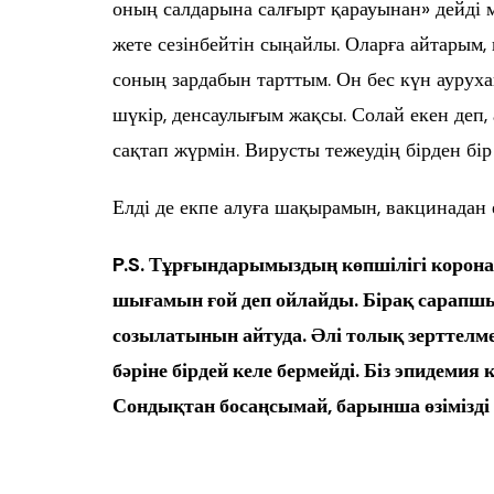
оның салдарына салғырт қарауынан» дейді м
жете сезінбейтін сыңайлы. Оларға айтарым, 
соның зардабын тарттым. Он бес күн аурухан
шүкір, денсаулығым жақсы. Солай екен деп
сақтап жүрмін. Вирусты тежеудің бірден бі
Елді де екпе алуға шақырамын, вакцинадан е
P.S. Тұрғындарымыздың көпшілігі корона
шығамын ғой деп ойлайды. Бірақ сарапш
созылатынын айтуда. Әлі толық зерттелм
бәріне бірдей келе бермейді. Біз эпидемия
Сондықтан босаңсымай, барынша өзімізд