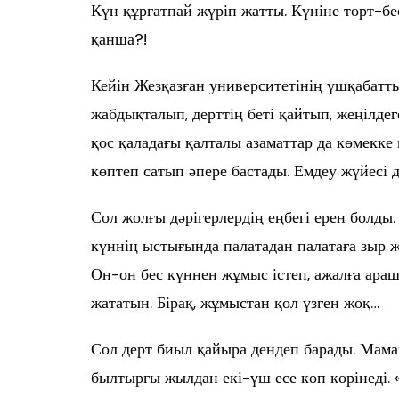
Күн құрғатпай жүріп жатты. Күніне төрт-бе
қанша?!
Кейін Жезқазған университетінің үшқабат
жабдықталып, дерттің беті қайтып, жеңілдег
қос қаладағы қалталы азаматтар да көмекке
көптеп сатып әпере бастады. Емдеу жүйесі д
Сол жолғы дәрігерлердің еңбегі ерен болды.
күннің ыстығында палатадан палатаға зыр ж
Он-он бес күннен жұмыс істеп, ажалға ара
жататын. Бірақ, жұмыстан қол үзген жоқ…
Сол дерт биыл қайыра дендеп барады. Маман
былтырғы жылдан екі-үш есе көп көрінеді.