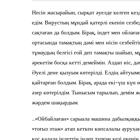
Несін жасырайын, сырқат әуелде келген кез
едім. Вирустың мұндай қатерлі екенін сезбе
сақтаған да болдым. Бірақ, індет мен ойла
ортасында тамақтың дәмі мен иісін сезбейт
тұмаудың белгісі ғой деп тамақты шайып, м
әрекетім босқа кетті демеймін. Аздап иіс, д
Әуелі дене қызуым көтерілді. Елдің айтуым
қайтарған болдым. Бірақ, арада екі-үш күн 
әзер көтерілдім. Тынысым тарылып, демім ж
жәрдем шақырдым.
…«Ойбайлаған» сарыала машина дабылқаққы
«тоғыз этаж» атап кеткен көпсалалы аурухан
қос қалада індеттің індеп тұрған кезі екені