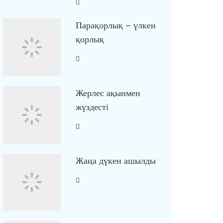
Парақорлық – үлкен
қорлық
Жерлес ақынмен
жүздесті
Жаңа дүкен ашылды