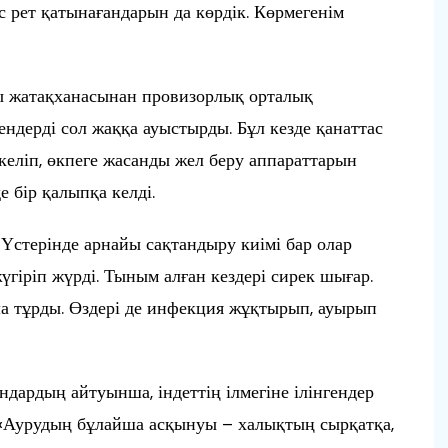
с рет қатынағандарын да көрдік. Көрмегенім
ты жатақханасынан провизорлық орталық
ендерді сол жаққа ауыстырды. Бұл кезде қанаттас
 келіп, өкпеге жасанды жел беру аппараттарын
е бір қалыпқа келді.
 Үстерінде арнайы сақтандыру киімі бар олар
үгіріп жүрді. Тыным алған кездері сирек шығар.
ша тұрды. Өздері де инфекция жұқтырып, ауырып
дардың айтуынша, індеттің ілмегіне ілінгендер
 «Аурудың бұлайша асқынуы – халықтың сырқатқа,