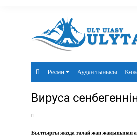
Аудан тынысы
Көке
Ресми
Президент
Вирусқа сенбегеннің
Үкімет
Парламент
Облыс әкімдігі
Былтырғы жазда талай жан жақынынан а