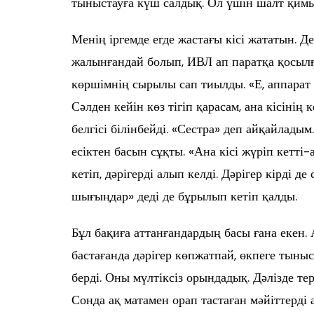
тыныстауға күш салдық. Ол үшін шалт қимы
Менің іргемде егде жастағы кісі жататын. Де
жалынғандай болып, ИВЛ ап паратқа қосылғ
көршімнің сырылы сап тиылды. «Е, аппарат 
Сәлден кейін көз тігіп қарасам, ана кісінің
белгісі білінбейді. «Сестра» деп айқайлады
есіктен басын сұқты. «Ана кісі жүріп кетті-
кетіп, дәрігерді алып келді. Дәрігер кірді д
шығыңдар» деді де бұрылып кетіп қалды.
Бұл бақиға аттанғандардың басы ғана екен.
бастағанда дәрігер көпжатпай, өкпеге тыны
берді. Оны мүлтіксіз орындадық. Дәлізде те
Сонда ақ матамен орап тастаған мәйіттерді