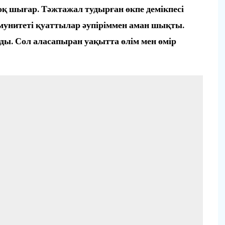
оқ шығар. Тәжтажал тудырған өкпе демікпесі
Иммунитеті қуаттылар әупіріммен аман шықты.
ы. Сол аласапыран уақытта өлім мен өмір