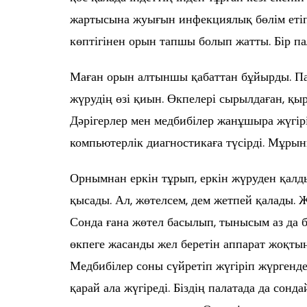
жартысына жуығын инфекциялық бөлім етіп
көптігінен орын тапшы болып жатты. Бір п
Маған орын алтыншы қабаттан бұйырды. Пал
жүрудің өзі қиын. Өкпелері сырылдаған, қыр
Дәрігерлер мен медбибілер жанұшыра жүгірі
компьютерлік диагностикаға түсірді. Мұры
Орнымнан еркін тұрып, еркін жүруден қал
қысады. Ал, жөтелсем, дем жетпей қалады. 
Сонда ғана жөтел басылып, тынысым аз да б
өкпеге жасанды жел беретін аппарат жоқтың 
Медбибілер соны сүйретіп жүгіріп жүргенде
қарай ала жүгіреді. Біздің палатада да сонд