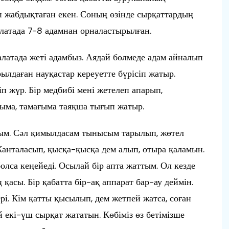
 жабдықтаған екен. Соның өзінде сырқаттардың
алатада 7-8 адамнан орналастырылған.
атада жеті адамбыз. Аядай бөлмеде адам айналып
ылдаған науқастар кереуетте бүрісіп жатыр.
п жүр. Бір медбибі мені жетелеп апарып,
ныма, тамағыма таяқша тығып жатыр.
дым. Сәл қимылдасам тынысым тарылып, жөтел
Жанталасып, қысқа-қысқа дем алып, отыра қаламын.
олса кеңейеді. Осылай бір апта жаттым. Ол кезде
қасы. Бір қабатта бір-ақ аппарат бар-ау деймін.
рі. Кім қатты қысылып, дем жетпей жатса, соған
ай екі-үш сырқат жататын. Көбіміз өз бетімізше