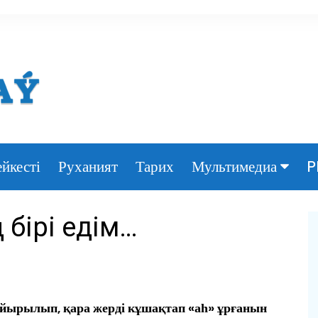
йкесті
Руханият
Тарих
P
Мультимедиа
Фото
 бірі едім…
Видео
йырылып, қара жерді кұшақтап «аһ» ұрғанын