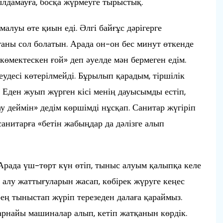
лдамауға, босқа жүрмеуге тырыстық.
малуы өте қиын еді. Әлгі байғұс дәрігерге
аны сол болатын. Арада он-он бес минут өткенде
көмектескен ғой» деп әуелде мән бермеген едім.
 кеудесі көтерілмейді. Бұрылып қарадым, тіршілік
м. Еден жуып жүрген кісі менің дауысымды естіп,
ау деймін» дедім көршімді нұсқап. Санитар жүгіріп
е санитарға «бетін жабыңдар да дәлізге алып
 Арада үш-төрт күн өтіп, тыныс алуым қалыпқа келе
с алу жаттығуларын жасап, көбірек жүруге кеңес
рең тыныстап жүріп терезеден далаға қараймыз.
 арнайы машиналар алып, кетіп жатқанын көрдік.