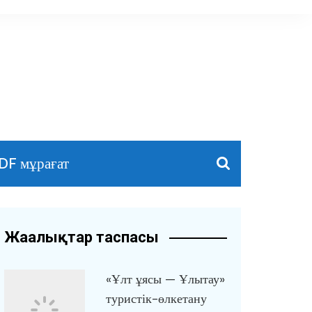
DF мұрағат
Жаңалықтар таспасы
«Ұлт ұясы — Ұлытау»
туристік-өлкетану