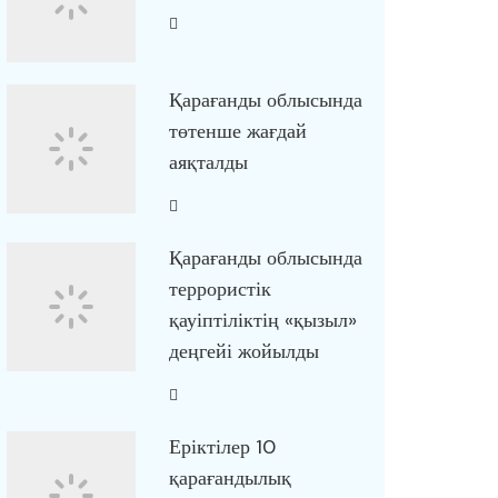
Қарағанды облысында
төтенше жағдай
аяқталды
Қарағанды облысында
террористік
қауіптіліктің «қызыл»
деңгейі жойылды
Еріктілер 10
қарағандылық