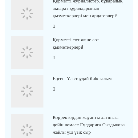
Құрметті журналистер, бұқаралық
ақпарат құралдарының
қызметкерлері мен ардагерлері!
Құрметті сот жəне сот
қызметкерлері!
Еңсесі Ұлытаудай биік ғалым
Корректордан жауапты хатшыға
дейін немесе Гүлдариға Сыздықова
жайлы үш үзік сыр