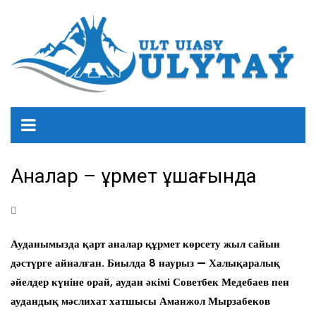
Аналар – құрмет құшағында
Ауданымызда қарт аналар құрмет көрсету жыл сайын
дәстүрге айналған. Биылда 8 наурыз — Халықаралық
әйелдер күніне орай, аудан әкімі Советбек Медебаев пен
аудандық мәслихат хатшысы Аманжол Мырзабеков