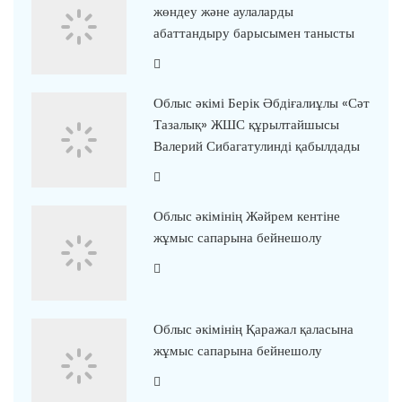
жөндеу және аулаларды
абаттандыру барысымен танысты
Облыс әкімі Берік Әбдіғалиұлы «Сәт
Тазалық» ЖШС құрылтайшысы
Валерий Сибагатулинді қабылдады
Облыс әкімінің Жәйрем кентіне
жұмыс сапарына бейнешолу
Облыс әкімінің Қаражал қаласына
жұмыс сапарына бейнешолу