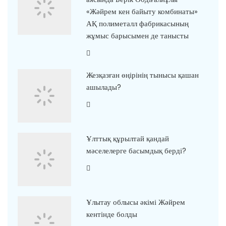
«Жәйрем кен байыту комбинаты»
АҚ полиметалл фабрикасының
жұмыс барысымен де танысты
Жезқазған өңірінің тынысы қашан
ашылады?
Ұлттық құрылтай қандай
мәселелерге басымдық берді?
Ұлытау облысы әкімі Жәйрем
кентінде болды