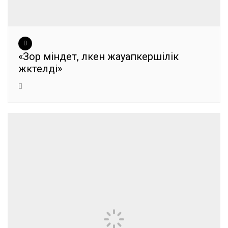
«Зор міндет, үлкен жауапкершілік
жүктелді»