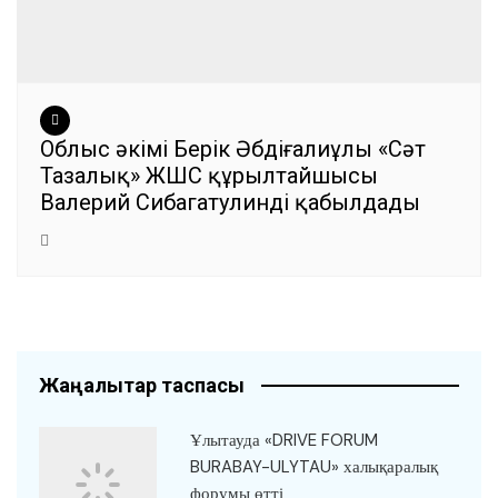
Облыс әкімі Берік Әбдіғалиұлы «Сәт
Тазалық» ЖШС құрылтайшысы
Валерий Сибагатулинді қабылдады
Жаңалықтар таспасы
Ұлытауда «DRIVE FORUM
BURABAY-ULYTAU» халықаралық
форумы өтті