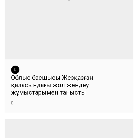
Облыс басшысы Жезқазған
қаласындағы жол жөндеу
жұмыстарымен танысты