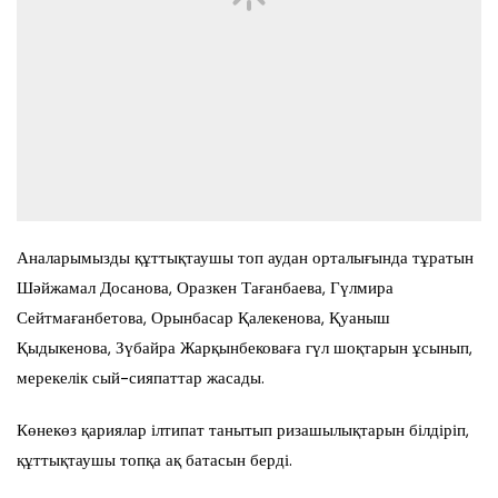
Аналарымызды құттықтаушы топ аудан орталығында тұратын
Шәйжамал Досанова, Оразкен Тағанбаева, Гүлмира
Сейтмағанбетова, Орынбасар Қалекенова, Қуаныш
Қыдыкенова, Зүбайра Жарқынбековаға гүл шоқтарын ұсынып,
мерекелік сый-сияпаттар жасады.
Көнекөз қариялар ілтипат танытып ризашылықтарын білдіріп,
құттықтаушы топқа ақ батасын берді.