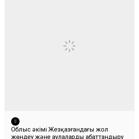
Облыс әкімі Жезқазғандағы жол
жөндеу және аулаларды абаттандыру