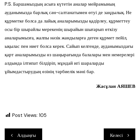
P.S. Баршамыздың асыға күтетін аналар мейрамының
ауданымызда барлық сән-салтанатымен өтуі де заңдылық. Не
құрметке болса да лайық аналарымызды қадірлеу, құрметтеу
осы бір шырайлы мерекенің шырайын шығарып өткізу
аналарымызға, жалпы нәзік жандыларға деген құрмет пейіл,
ықылас пен ниет болса керек. Сайып келгенде, ауданымыздағы
қарт аналарымызды өз шаңырағында балалары мен немерелері
алдында ілтипат білдіріп, мұндай игі шараларды
ұйымдастырудың өзінің тәрбиелік мәні бар.
Жасұлан АЯШЕВ
Post Views:
105
Навигация
Алдыңғы
Келесі