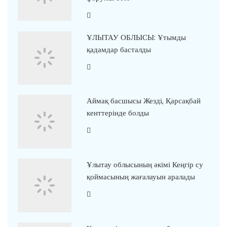
ҰЛЫТАУ ОБЛЫСЫ: Ұтымды
қадамдар басталды
Аймақ басшысы Жезді, Қарсақбай
кенттерінде болды
Ұлытау облысының әкімі Кеңгір су
қоймасының жағалауын аралады