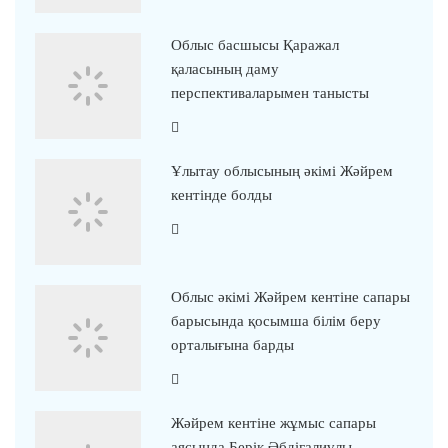
Облыс басшысы Қаражал
қаласының даму
перспективаларымен танысты
Ұлытау облысының әкімі Жәйрем
кентінде болды
Облыс әкімі Жәйрем кентіне сапары
барысында қосымша білім беру
орталығына барды
Жәйрем кентіне жұмыс сапары
аясында Берік Әбдіғалиұлы