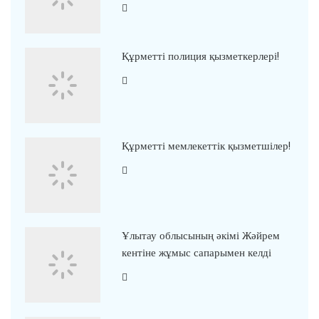
Құрметті полиция қызметкерлері!
Құрметті мемлекеттік қызметшілер!
Ұлытау облысының әкімі Жәйрем
кентіне жұмыс сапарымен келді