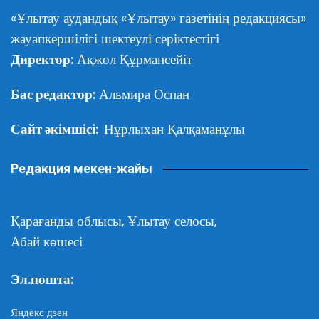
«Ұлытау аудандық «Ұлытау» газетінің редакциясы»
жауапкершілігі шектеулі серіктестігі
Директор:
Ақжол Құрмансейіт
Бас редактор:
Альмира Оспан
Сайт әкімшісі:
Нұрлыхан Қалқаманұлы
Редакция мекен-жайы
Қарағанды облысы,
Ұлытау селосы,
Абай көшесі
Эл.пошта:
Яндекс дзен