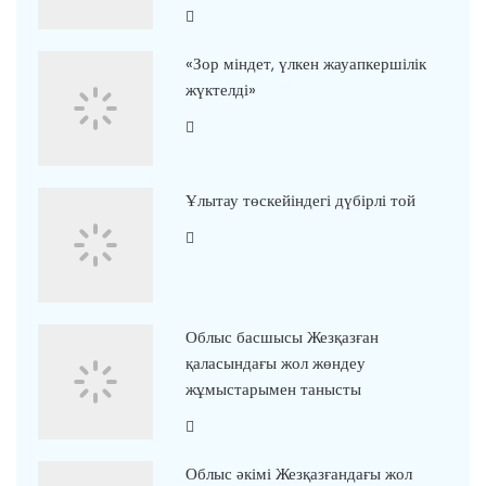
«Зор міндет, үлкен жауапкершілік
жүктелді»
Ұлытау төскейіндегі дүбірлі той
Облыс басшысы Жезқазған
қаласындағы жол жөндеу
жұмыстарымен танысты
Облыс әкімі Жезқазғандағы жол