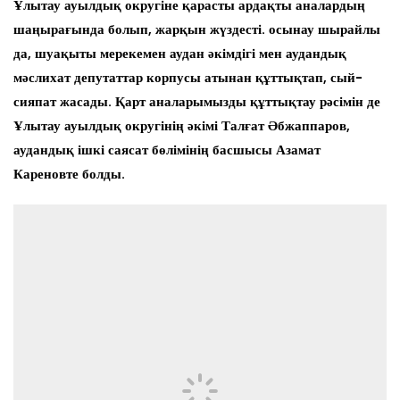
Ұлытау ауылдық округіне қарасты ардақты аналардың
шаңырағында болып, жарқын жүздесті. осынау шырайлы
да, шуақыты мерекемен аудан әкімдігі мен аудандық
мәслихат депутаттар корпусы атынан құттықтап, сый-
сияпат жасады. Қарт аналарымызды құттықтау рәсімін де
Ұлытау ауылдық округінің әкімі Талғат Әбжаппаров,
аудандық ішкі саясат бөлімінің басшысы Азамат
Кареновте болды.