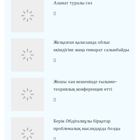
Азамат туралы сөз
Жезқазған қаласында облыс
әкімдігіне жаңа ғимарат салынбайды
Жошы хан кешенінде ғылыми-
теориялық конференция өтті
Берік Әбдіғалиұлы бірқатар
проблемалық нысандарда болды