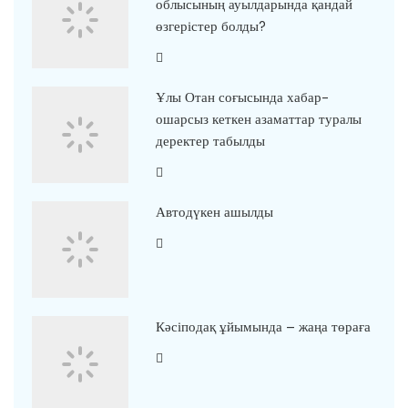
облысының ауылдарында қандай
өзгерістер болды?
Ұлы Отан соғысында хабар-
ошарсыз кеткен азаматтар туралы
деректер табылды
Автодүкен ашылды
Кәсіподақ ұйымында – жаңа төраға