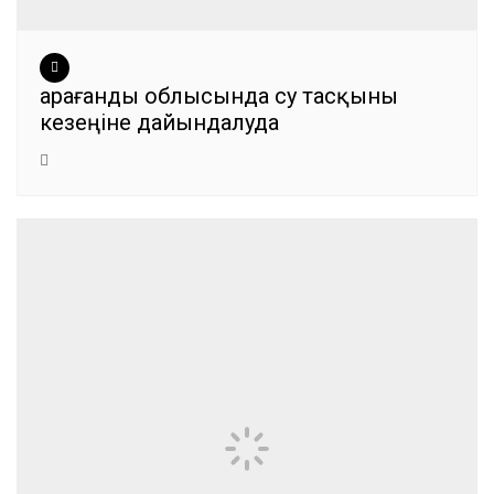
Қарағанды облысында су тасқыны
кезеңіне дайындалуда