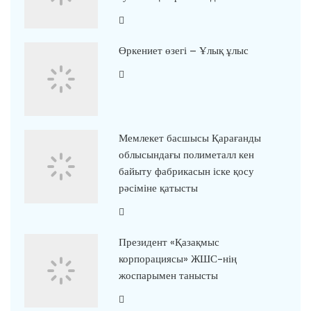
Өркениет өзегі – Ұлық ұлыс
Мемлекет басшысы Қарағанды
облысындағы полиметалл кен
байыту фабрикасын іске қосу
рәсіміне қатысты
Президент «Қазақмыс
корпорациясы» ЖШС-нің
жоспарымен танысты