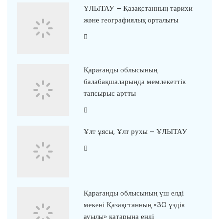
ҰЛЫТАУ – Қазақстанның тарихи
және географиялық орталығы
Қарағанды облысының
балабақшаларында мемлекеттік
тапсырыс артты
Ұлт ұясы, Ұлт рухы – ҰЛЫТАУ
Қарағанды облысының үш елді
мекені Қазақстанның «30 үздік
ауылы» қатарына енді