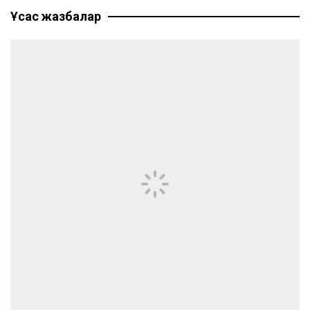
Ұқсас жазбалар
записям