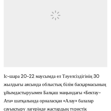
Іс-шара 20-22 маусымда ел Тәуелсіздігінің 30
жылдығы аясында облыстық білім басқармасының
ұйымдастыруымен Балқаш маңындағы «Бектау-
Ата» шатқалында орналасқан «Алау» балалар
сауықтыру лагерінде жастардың туристік