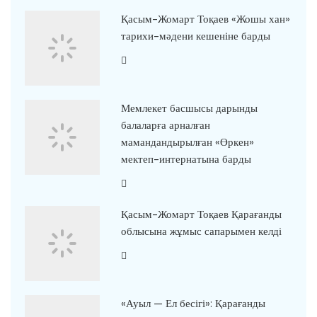
Қасым-Жомарт Тоқаев «Жошы хан»
тарихи-мәдени кешеніне барды
Мемлекет басшысы дарынды
балаларға арналған
мамандандырылған «Өркен»
мектеп-интернатына барды
Қасым-Жомарт Тоқаев Қарағанды
облысына жұмыс сапарымен келді
«Ауыл — Ел бесігі»: Қарағанды