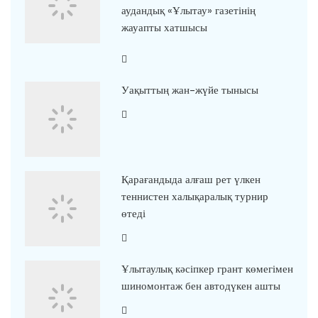
аудандық «Ұлытау» газетінің
жауапты хатшысы
Уақыттың жан-жүйе тынысы
Қарағандыда алғаш рет үлкен
теннистен халықаралық турнир
өтеді
Ұлытаулық кәсіпкер грант көмегімен
шиномонтаж бен автодүкен ашты