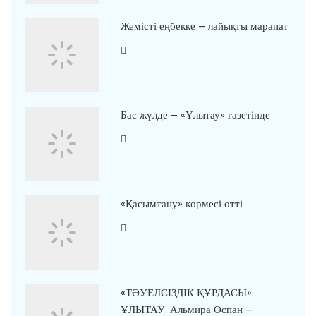
Жемісті еңбекке – лайықты марапат
Бас жүлде – «Ұлытау» газетінде
«Қасымтану» көрмесі өтті
«ТӘУЕЛСІЗДІК ҚҰРДАСЫ»
ҰЛЫТАУ: Альмира Оспан –