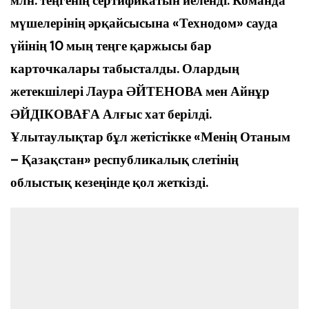
млн. теңгенің сертификатын иеленді. Команда
мүшелерінің әрқайсысына «Технодом» сауда
үйінің 10 мың теңге қаржысы бар
карточкалары табысталды. Олардың
жетекшілері Лаура ӘЙТЕНОВА мен Айнұр
ӘЙДІКОВАҒА Алғыс хат берілді.
Ұлытаулықтар бұл жетістікке «Менің Отаным
– Қазақстан» республикалық слетінің
облыстық кезеңінде қол жеткізді.