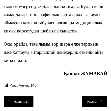
ғылыми-зерттеу жобаларын қорғады. Бұдан кейін
командалар топографиялық карта арқылы таулы
аймақтан қазына табу мен алғашқы медициналық
көмек көрсетуден шеберлік сынасты.
Осы орайда, тағылымы зор шара өлке тарихын
насихаттауға айтарлықтай дәнекерлік еткенін айта
кеткен жөн.
Қайрат ЖҰМАБАЙ
Post Views:
145
Навигация
Алдыңғы
Келесі
по