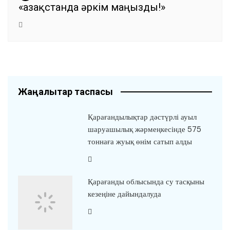
«Қазақстанда әркім маңызды!»
Жаңалықтар таспасы
Қарағандылықтар дәстүрлі ауыл
шаруашылық жәрмеңкесінде 575
тоннаға жуық өнім сатып алды
Қарағанды облысында су тасқыны
кезеңіне дайындалуда