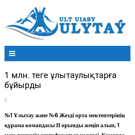
1 млн. теңге ұлытаулықтарға
бұйырды
№1 Ұлытау және №6 Жезді орта мектептерінің
құрама командасы ІІ орынды жеңіп алып, 1