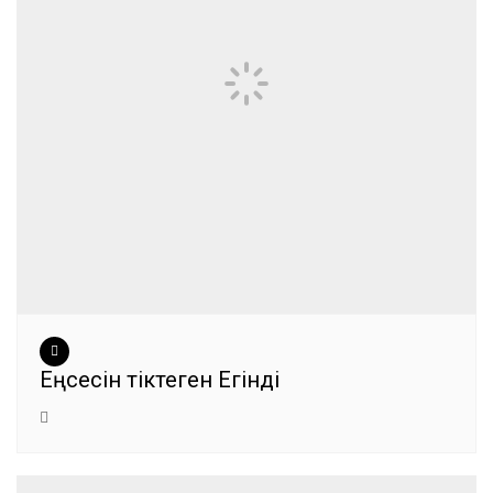
Еңсесін тіктеген Егінді