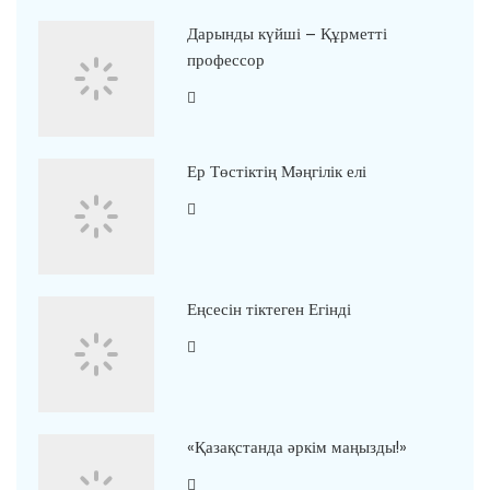
Дарынды күйші – Құрметті
профессор
Ер Төстіктің Мәңгілік елі
Еңсесін тіктеген Егінді
«Қазақстанда әркім маңызды!»