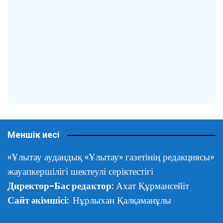
Меншік иесі
«Ұлытау аудандық «Ұлытау» газетінің редакциясы»
жауапкершілігі шектеулі серіктестігі
Директор-Бас редактор:
Ахат Құрмансейіт
Сайт әкімшісі:
Нұрлыхан Қалқаманұлы