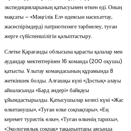
экспедицияларының қатысуымен өткен еді. Оның
мақсаты – «Мәңгілік Ел» идеясын насихаттау,
жасөспірімдерді патриотизмге тәрбиелеу, туған
жерге сүйіспеншілігін қалыптастыру.
Слетке Қарағанды облысына қарасты қалалар мен
аудандар мектептерінен 16 команда (200 оқушы)
қатысты. Ұлытау командасының құрамында 8
жеткіншек болды. Алғашқы күні «Достық» алауы
айналасында «Бард әндері» байқауы
ұйымдастырылды. Қатысушылар келесі күні «Жас
өлкетанушы», «Туған өлке соқпақтары», «Ең
керемет туристік өлке», «Туған өлкенің тарихы»,
«Экологиялық соқпақ» тақырыптары аясында