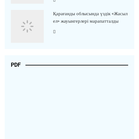
Қарағанды облысында үздік «Жасыл
ел» жауынгерлері марапатталды
PDF