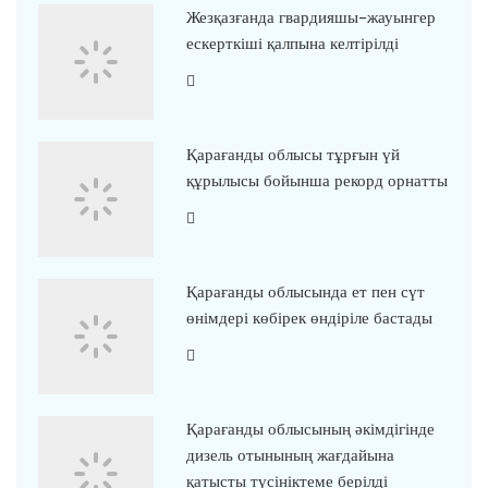
Жезқазғанда гвардияшы-жауынгер
ескерткіші қалпына келтірілді
Қарағанды облысы тұрғын үй
құрылысы бойынша рекорд орнатты
Қарағанды облысында ет пен сүт
өнімдері көбірек өндіріле бастады
Қарағанды облысының әкімдігінде
дизель отынының жағдайына
қатысты түсініктеме берілді