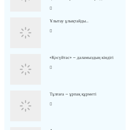
Ұлытау ұлықтайды…
«Қосүйтас» – даламыздың кіндігі
Тұлғаға – ұрпақ құрметі