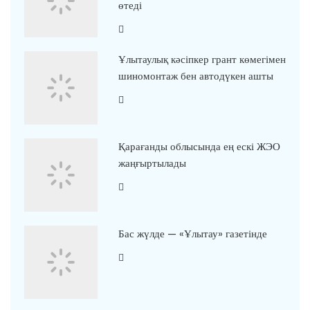
өтеді
Ұлытаулық кәсіпкер грант көмегімен
шиномонтаж бен автодүкен ашты
Қарағанды облысында ең ескі ЖЭО
жаңғыртылады
Бас жүлде — «Ұлытау» газетінде