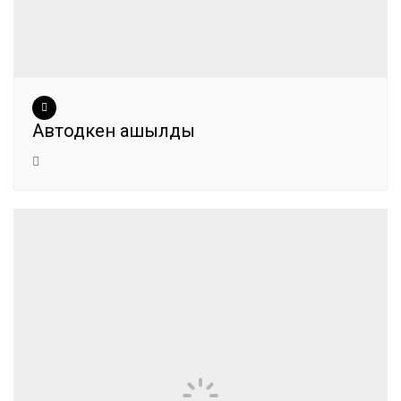
Автодүкен ашылды