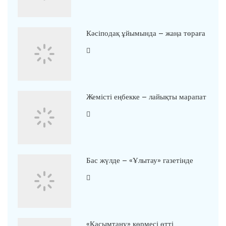
Кәсіподақ ұйымында – жаңа төраға
Жемісті еңбекке – лайықты марапат
Бас жүлде – «Ұлытау» газетінде
«Қасымтану» көрмесі өтті