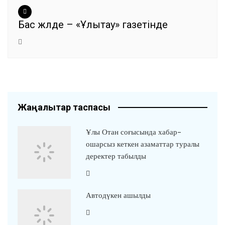
Бас жүлде – «Ұлытау» газетінде
Жаңалықтар таспасы
Ұлы Отан соғысында хабар-
ошарсыз кеткен азаматтар туралы
деректер табылды
Автодүкен ашылды