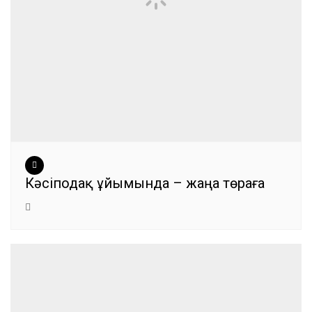
Кәсіподақ ұйымында – жаңа төраға