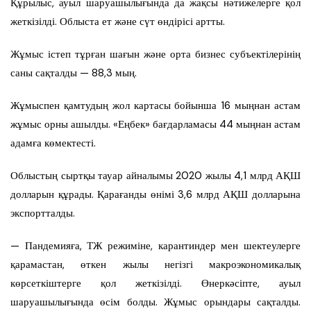
Құрылыс, ауыл шаруашылығында да жақсы нәтижелерге қол
жеткізілді. Облыста ет және сүт өндірісі артты.
Жұмыс істеп тұрған шағын және орта бизнес субъектілерінің
саны сақталды — 88,3 мың.
Жұмыспен қамтудың жол картасы бойынша 16 мыңнан астам
жұмыс орны ашылды. «Еңбек» бағдарламасы 44 мыңнан астам
адамға көмектесті.
Облыстың сыртқы тауар айналымы 2020 жылы 4,1 млрд АҚШ
долларын құрады. Қарағанды өнімі 3,6 млрд АҚШ долларына
экспортталды.
— Пандемияға, ТЖ режиміне, карантиндер мен шектеулерге
қарамастан, өткен жылы негізгі макроэкономикалық
көрсеткіштерге қол жеткізілді. Өнеркәсіпте, ауыл
шаруашылығында өсім болды. Жұмыс орындары сақталды.