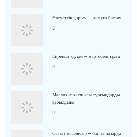
Әлеуеттік қорғау — дамуға бастау
Еңбекші қауым – мәртебелі тұлға
Мәслихат хатшысы тұрғындарды
қабылдады
Өзекті мәселелер – басты назарда