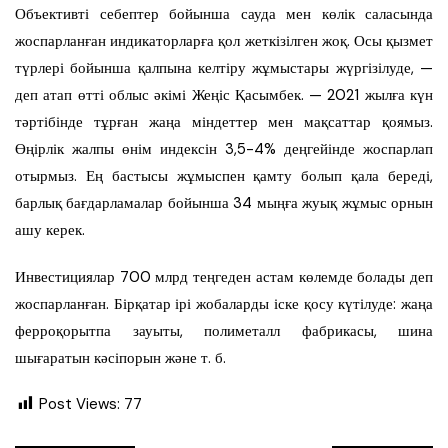
Объективті себептер бойынша сауда мен көлік саласында
жоспарланған индикаторларға қол жеткізілген жоқ. Осы қызмет
түрлері бойынша қалпына келтіру жұмыстары жүргізілуде, —
деп атап өтті облыс әкімі Жеңіс Қасымбек. — 2021 жылға күн
тәртібінде тұрған жаңа міндеттер мен мақсаттар қоямыз.
Өңірлік жалпы өнім индексін 3,5-4% деңгейінде жоспарлап
отырмыз. Ең бастысы жұмыспен қамту болып қала береді,
барлық бағдарламалар бойынша 34 мыңға жуық жұмыс орнын
ашу керек.
Инвестициялар 700 млрд теңгеден астам көлемде болады деп
жоспарланған. Бірқатар ірі жобаларды іске қосу күтілуде: жаңа
ферроқорытпа зауыты, полиметалл фабрикасы, шина
шығаратын кәсіпорын және т. б.
Post Views:
77