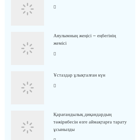
Аяулымның жеңісі – еңбегінің
жемісі
Ұстаздар ұлықталған күн
Қарағандылық диқандардың
тәжірибесін өзге аймақтарға тарату
ұсынылды