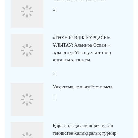
«ТӘУЕЛСІЗДІК ҚҰРДАСЫ»
ҰЛЫТАУ: Альмира Оспан –
аудандық «Ұлытау» газетінің
жауапты хатшысы
Уақыттың жан-жүйе тынысы
Қарағандыда алғаш рет үлкен
теннистен халықаралық турнир