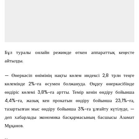
Бұл туралы онлайн режимде өткен аппараттық кеңесте
айтылды.
— Өнеркәсіп өнімінің нақты көлем индексі 2,8 трлн теңге
көлемінде 2%-ға өсумен болжануда. Өңдеу өнеркәсібінде
өндіріс көлемі 3,8%-ға артты. Темір кенін өндіру бойынша
4,4%-ға, жазық кен прокатын өндіру бойынша 23,1%-ға,
тазартылған мыс өндіру бойынша 3%-ға ұлғайту күтілуде, —
деп хабарлады экономика басқармасының басшысы Азамат
Мұқанов.