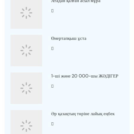
Атадан қалған асыл мұра
Өнертапқыш ұста
1-ші және 20 000-шы ЖӘДІГЕР
Әр қазақтың төріне лайық еңбек