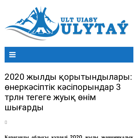
2020 жылдың қорытындылары:
өнеркәсіптік кәсіпорындар 3
трлн теңгеге жуық өнім
шығарды
Қарағанды облысы күрделі 2020 жылы экономикалық