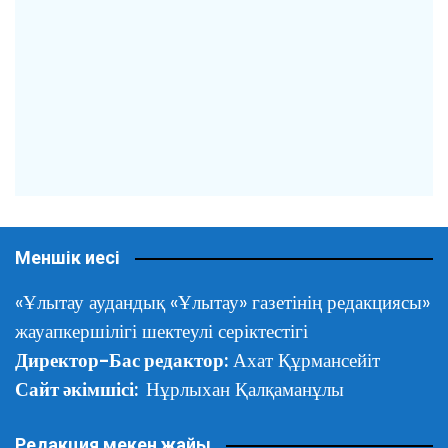
Меншік иесі
«Ұлытау аудандық «Ұлытау» газетінің редакциясы»
жауапкершілігі шектеулі серіктестігі
Директор-Бас редактор:
Ахат Құрмансейіт
Сайт әкімшісі:
Нұрлыхан Қалқаманұлы
Редакция мекен жайы