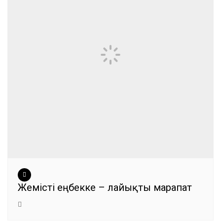
Жемісті еңбекке – лайықты марапат