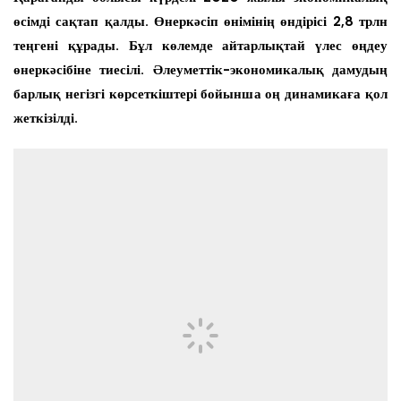
өсімді сақтап қалды. Өнеркәсіп өнімінің өндірісі 2,8 трлн
теңгені құрады. Бұл көлемде айтарлықтай үлес өңдеу
өнеркәсібіне тиесілі. Әлеуметтік-экономикалық дамудың
барлық негізгі көрсеткіштері бойынша оң динамикаға қол
жеткізілді.