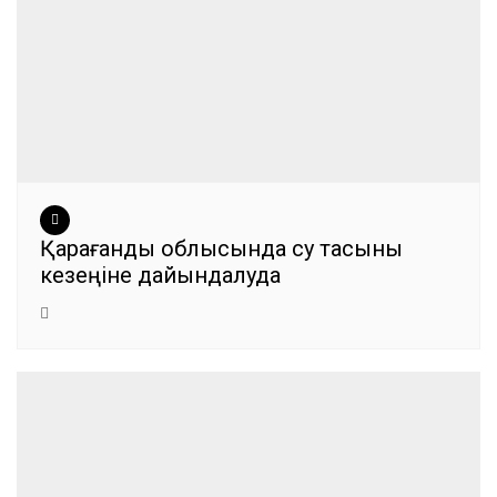
Қарағанды облысында су тасқыны
кезеңіне дайындалуда