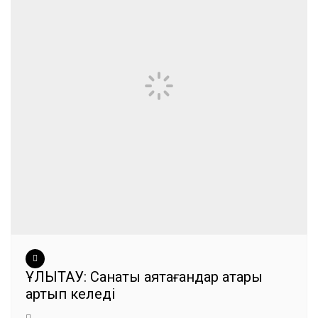
ҰЛЫТАУ: Санақты аяқтағандар қатары
артып келеді