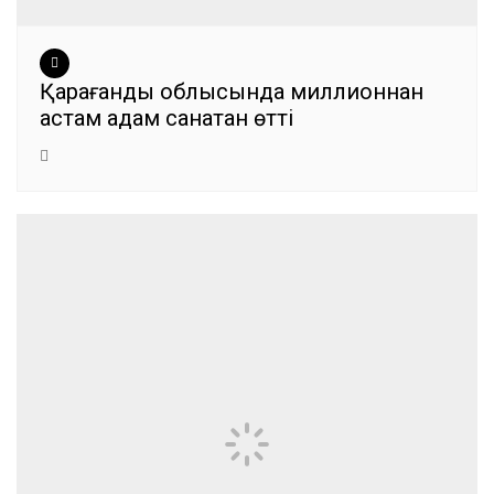
Қарағанды облысында миллионнан
астам адам санақтан өтті