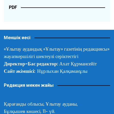
PDF
Меншік иесі
«Ұлытау аудандық «Ұлытау» газетінің редакциясы»
жауапкершілігі шектеулі серіктестігі
Директор-Бас редактор:
Ахат Құрмансейіт
Сайт әкімшісі:
Нұрлыхан Қалқаманұлы
Редакция мекен жайы
Қарағанды облысы,
Ұлытау ауданы,
Бұлқышев көшесі, 11- үй.