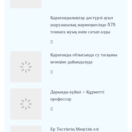
Қарағандылықтар дәстүрлі ауыл
шаруашылық жәрмеңкесінде 575
тоннаға жуық өнім сатып алды
Қарағанды облысында су тасқыны
кезеңіне дайындалуда
Дарынды күйші – Құрметті
профессор
Ер Төстіктің Мәңгілік елі