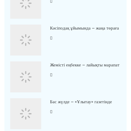
Кәсіподақ ұйымында – жаңа төраға
Жемісті еңбекке – лайықты марапат
Бас жүлде – «Ұлытау» газетінде