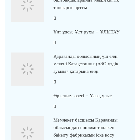
балабақшаларында мемлекеттік
тапсырыс артты
Ұлт ұясы, Ұлт рухы – ҰЛЫТАУ
Қарағанды облысының үш елді
мекені Қазақстанның «30 үздік
ауылы» қатарына енді
Өркениет өзегі – Ұлық ұлыс
Мемлекет басшысы Қарағанды
облысындағы полиметалл кен
байыту фабрикасын іске қосу