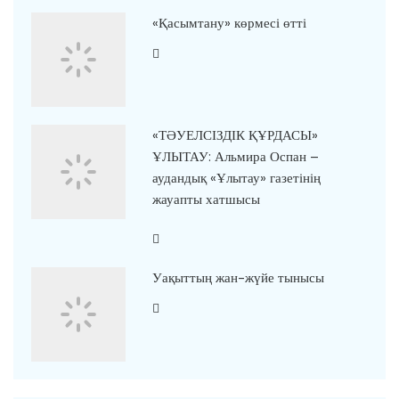
«Қасымтану» көрмесі өтті
«ТӘУЕЛСІЗДІК ҚҰРДАСЫ»
ҰЛЫТАУ: Альмира Оспан –
аудандық «Ұлытау» газетінің
жауапты хатшысы
Уақыттың жан-жүйе тынысы