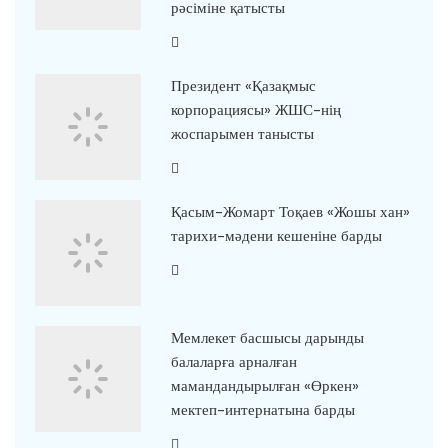
рәсіміне қатысты
Президент «Қазақмыс
корпорациясы» ЖШС-нің
жоспарымен танысты
Қасым-Жомарт Тоқаев «Жошы хан»
тарихи-мәдени кешеніне барды
Мемлекет басшысы дарынды
балаларға арналған
мамандандырылған «Өркен»
мектеп-интернатына барды