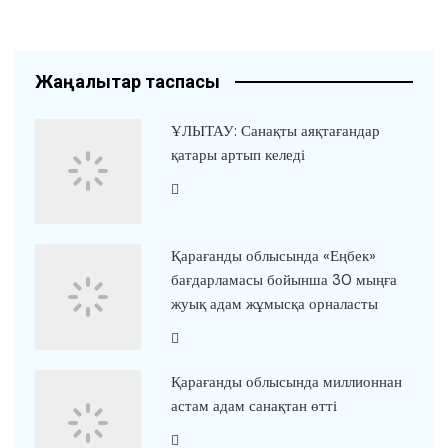
Жаңалықтар таспасы
ҰЛЫТАУ: Санақты аяқтағандар
қатары артып келеді
Қарағанды облысында «Еңбек»
бағдарламасы бойынша 30 мыңға
жуық адам жұмысқа орналасты
Қарағанды облысында миллионнан
астам адам санақтан өтті