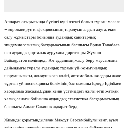
Аппарат отырысында бүгінгі күні өзекті болып тұрған мәселе
– коронавирус инфекциясының таралуын алдын алуға, екпе
салу жұмыстары бойынша аудандық санитарлық
эпидемиологиялық басқармасының басшысы Ерлан Танабаев
пен аудандық орталық аурухана директоры Жұмаш
Баймұратов мәлімдеді. Ал, ауданның жылу беру маусымына
дайындығы туралы аудандық тұрғын үй-коммуналдық
шаруашылығы, жолаушылар көлігі, автомобиль жолдары және
тұрғын үй инспекциясы бөлімінің бас маманы Ернұр Еділбаев
хабарлама жасады.Бұдан кейін үстіміздегі жылы өтіп жатқан
халық санағы бойынша аудандық статистика басқармасының
басшысы Алмат Сакипов ақпарат берді.
Жиынды қорытындылаған Мақсұт Сәрсембайұлы кент, ауыл
әкімдеріне індеттің таралуының алдын алуға байланысты