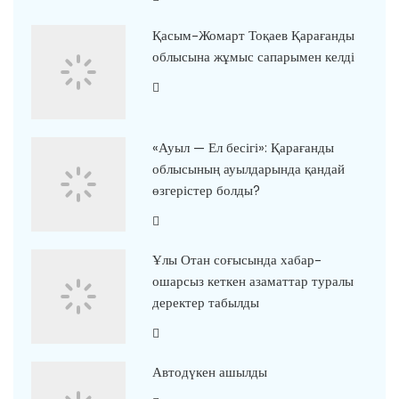
Қасым-Жомарт Тоқаев Қарағанды
облысына жұмыс сапарымен келді
«Ауыл — Ел бесігі»: Қарағанды
облысының ауылдарында қандай
өзгерістер болды?
Ұлы Отан соғысында хабар-
ошарсыз кеткен азаматтар туралы
деректер табылды
Автодүкен ашылды