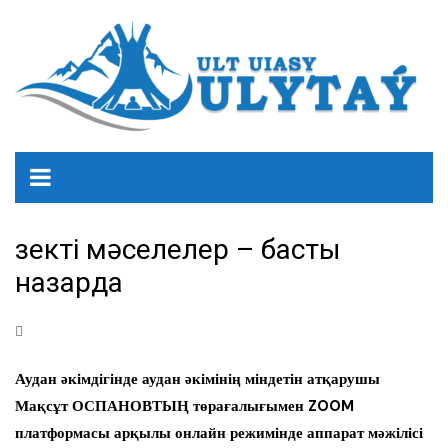
Өзекті мәселелер – басты
назарда
Аудан әкімдігінде аудан әкімінің міндетін атқарушы
Мақсұт ОСПАНОВТЫҢ төрағалығымен ZOOM
платформасы арқылы онлайн режимінде аппарат мәжілісі