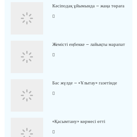
Кәсіподақ ұйымында – жаңа төраға
Жемісті еңбекке – лайықты марапат
Бас жүлде – «Ұлытау» газетінде
«Қасымтану» көрмесі өтті