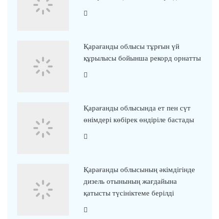
Қарағанды облысы тұрғын үй
құрылысы бойынша рекорд орнатты
Қарағанды облысында ет пен сүт
өнімдері көбірек өндіріле бастады
Қарағанды облысының әкімдігінде
дизель отынының жағдайына
қатысты түсініктеме берілді