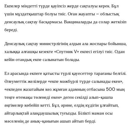
Екпелер міндетті түрде қауіпсіз жерде сақталуы керек. Бұл
үшін мұздатқыштар болуы тиіс. Оған жауапты – облыстық
денсаулық сақтау басқармасы. Вакциналарды да солар жеткізіп
береді.
Денсаулық сақтау министрлігінің алдын ала жоспары бойынша,
халыққа алғашқы кезекте «Спутник V» екпесі егілуі тиіс. Одан
кейін отандық екпе салынатын болады.
Ел арасында екпеге қатысты түрлі қауесеттер тарағаны белгілі.
Әлеуметтік желілерде «екпе мәжбүрлі түрде салынады екен»,
«екпеден жазатайым көз жұмған адамның отбасына 500 мың
теңге өтемақы төленеді екен» деген секілді алып-қашпа
әңгімелер көбейіп кетті. Бұл, әрине, елдің күдігін ұлғайтып,
айтарлықтай алаңдаушылық туғызды. Білікті маман осы
мәселенің де анық-қанығын ашып айтып берді.