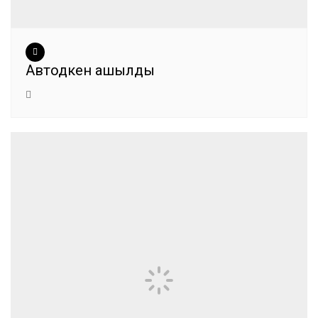
Автодүкен ашылды