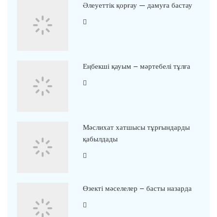
Әлеуеттік қорғау — дамуға бастау
Еңбекші қауым – мәртебелі тұлға
Мәслихат хатшысы тұрғындарды
қабылдады
Өзекті мәселелер – басты назарда