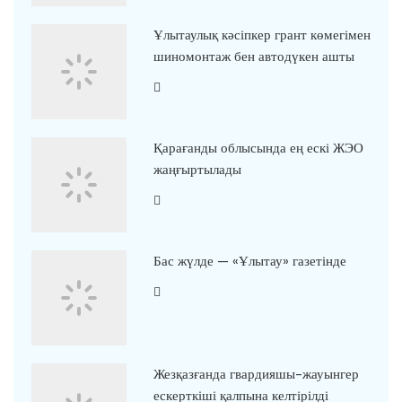
Ұлытаулық кәсіпкер грант көмегімен
шиномонтаж бен автодүкен ашты
Қарағанды облысында ең ескі ЖЭО
жаңғыртылады
Бас жүлде — «Ұлытау» газетінде
Жезқазғанда гвардияшы-жауынгер
ескерткіші қалпына келтірілді