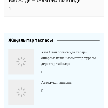
Бас жүлде – «Ұлытау» газетінде
Жаңалықтар таспасы
Ұлы Отан соғысында хабар-
ошарсыз кеткен азаматтар туралы
деректер табылды
Автодүкен ашылды