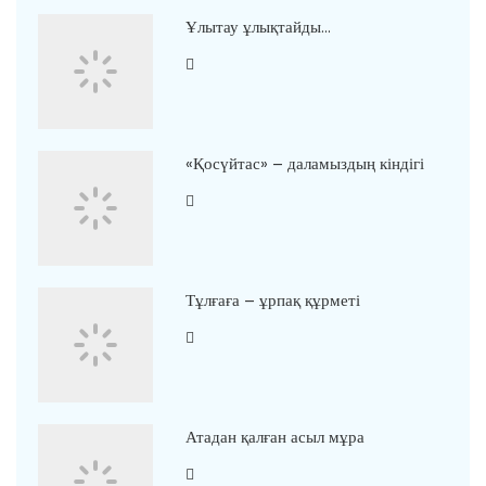
Ұлытау ұлықтайды…
«Қосүйтас» – даламыздың кіндігі
Тұлғаға – ұрпақ құрметі
Атадан қалған асыл мұра