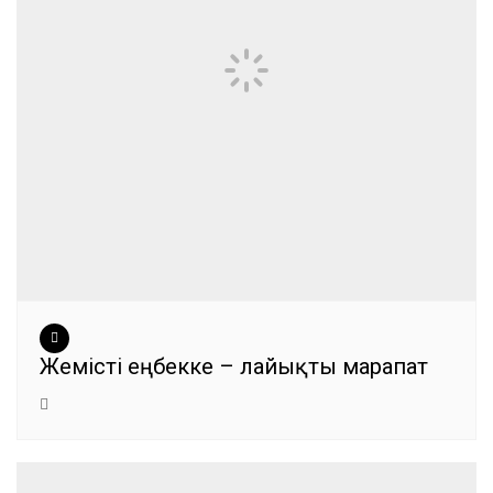
Жемісті еңбекке – лайықты марапат