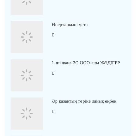
Өнертапқыш ұста
1-ші және 20 000-шы ЖӘДІГЕР
Әр қазақтың төріне лайық еңбек