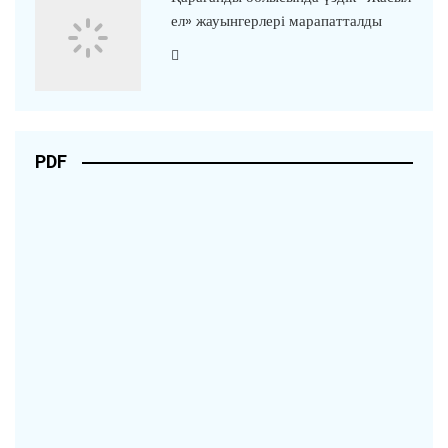
ел» жауынгерлері марапатталды
PDF