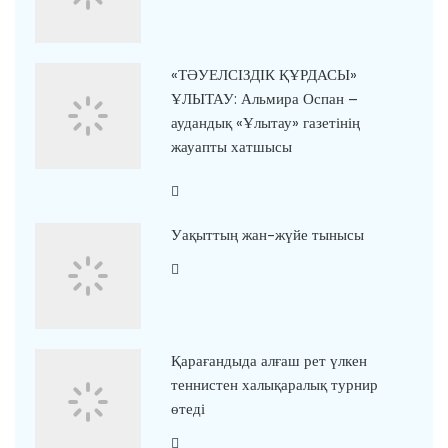
«ТӘУЕЛСІЗДІК ҚҰРДАСЫ»
ҰЛЫТАУ: Альмира Оспан –
аудандық «Ұлытау» газетінің
жауапты хатшысы
Уақыттың жан-жүйе тынысы
Қарағандыда алғаш рет үлкен
теннистен халықаралық турнир
өтеді