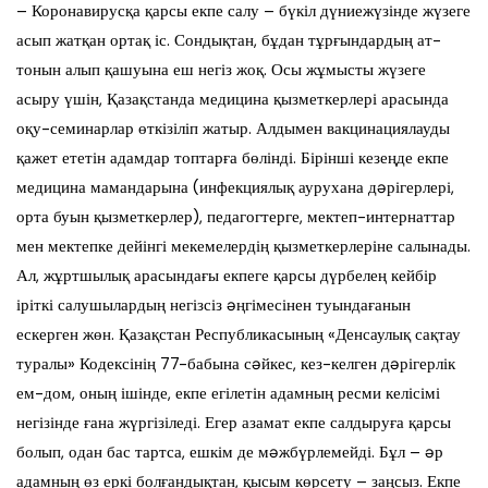
– Коронавирусқа қарсы екпе салу – бүкіл дүниежүзінде жүзеге
асып жатқан ортақ іс. Сондықтан, бұдан тұрғындардың ат-
тонын алып қашуына еш негіз жоқ. Осы жұмысты жүзеге
асыру үшін, Қазақстанда медицина қызметкерлері арасында
оқу-семинарлар өткізіліп жатыр. Алдымен вакцинациялауды
қажет ететін адамдар топтарға бөлінді. Бірінші кезеңде екпе
медицина мамандарына (инфекциялық аурухана дəрігерлері,
орта буын қызметкерлер), педагогтерге, мектеп-интернаттар
мен мектепке дейінгі мекемелердің қызметкерлеріне салынады.
Ал, жұртшылық арасындағы екпеге қарсы дүрбелең кейбір
іріткі салушылардың негізсіз əңгімесінен туындағанын
ескерген жөн. Қазақстан Республикасының «Денсаулық сақтау
туралы» Кодексінің 77-бабына сəйкес, кез-келген дəрігерлік
ем-дом, оның ішінде, екпе егілетін адамның ресми келісімі
негізінде ғана жүргізіледі. Егер азамат екпе салдыруға қарсы
болып, одан бас тартса, ешкім де мəжбүрлемейді. Бұл – əр
адамның өз еркі болғандықтан, қысым көрсету – заңсыз. Екпе