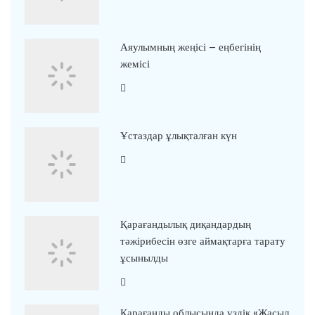
Аяулымның жеңісі – еңбегінің
жемісі
Ұстаздар ұлықталған күн
Қарағандылық диқандардың
тәжірибесін өзге аймақтарға тарату
ұсынылды
Қарағанды облысында үздік «Жасыл