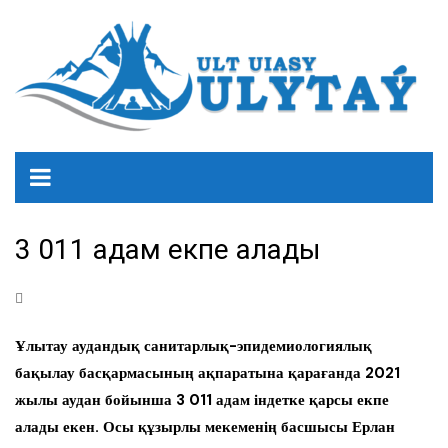
3 011 адам екпе алады
Ұлытау аудандық санитарлық-эпидемиологиялық
бақылау басқармасының ақпаратына қарағанда 2021
жылы аудан бойынша 3 011 адам індетке қарсы екпе
алады екен. Осы құзырлы мекеменің басшысы Ерлан