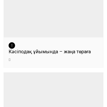
Кәсіподақ ұйымында – жаңа төраға