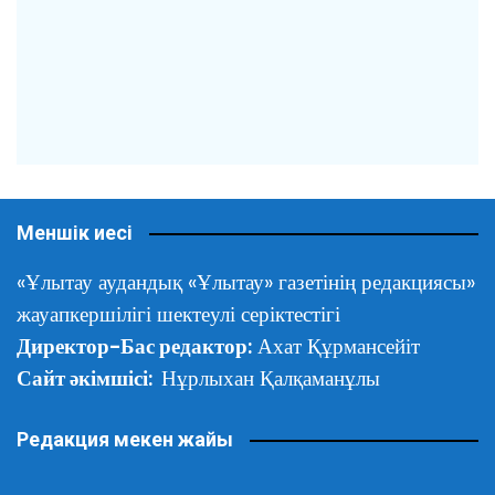
Меншік иесі
«Ұлытау аудандық «Ұлытау» газетінің редакциясы»
жауапкершілігі шектеулі серіктестігі
Директор-Бас редактор:
Ахат Құрмансейіт
Сайт әкімшісі:
Нұрлыхан Қалқаманұлы
Редакция мекен жайы