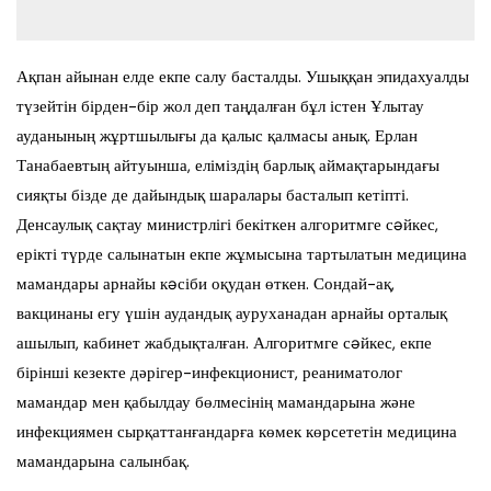
Ақпан айынан елде екпе салу басталды. Ушыққан эпидахуалды
түзейтін бірден-бір жол деп таңдалған бұл істен Ұлытау
ауданының жұртшылығы да қалыс қалмасы анық. Ерлан
Танабаевтың айтуынша, еліміздің барлық аймақтарындағы
сияқты бізде де дайындық шаралары басталып кетіпті.
Денсаулық сақтау министрлігі бекіткен алгоритмге сəйкес,
ерікті түрде салынатын екпе жұмысына тартылатын медицина
мамандары арнайы кəсіби оқудан өткен. Сондай-ақ,
вакцинаны егу үшін аудандық ауруханадан арнайы орталық
ашылып, кабинет жабдықталған. Алгоритмге сəйкес, екпе
бірінші кезекте дәрігер-инфекционист, реаниматолог
мамандар мен қабылдау бөлмесінің мамандарына және
инфекциямен сырқаттанғандарға көмек көрсететін медицина
мамандарына салынбақ.