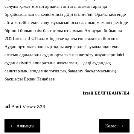
салуды қажет ететін арнайы топтағы азаматтарға да
əрқайсысының өз келісімінсіз дəрі егілмейді. Орайы келгенде
айта кетейін, екпе салу жұмысын осы саланың маманы ретінде
бірінші болып өзім бастағалы отырмын. Ал, аудан бойынша
2021 жылы 3 011 адам індетке қарсы екпе алатын болады.
Аудан орталығынан сыртқары жерлердегі ауылдардан екпе
алатын адамдарды аудан орталығына жеткізу жауапкершілігі
аудан әкімдігі аппаратына жүктелген, – деді аудандық
санитарлық-эпидемиологиялық бақылау басқармасының
басшысы Ерлан Танабаев.
Ізтай БЕЛГІБАЙҰЛЫ
Post Views:
333
Навигация
Алдыңғы
Келесі