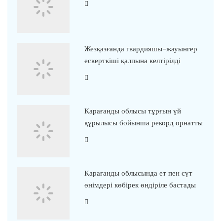
Жезқазғанда гвардияшы-жауынгер
ескерткіші қалпына келтірілді
Қарағанды облысы тұрғын үй
құрылысы бойынша рекорд орнатты
Қарағанды облысында ет пен сүт
өнімдері көбірек өндіріле бастады