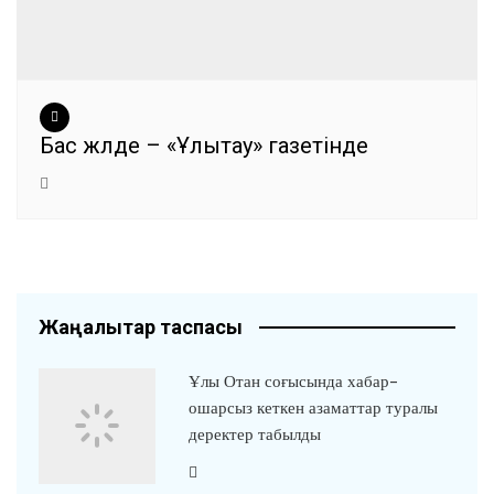
Бас жүлде – «Ұлытау» газетінде
Жаңалықтар таспасы
Ұлы Отан соғысында хабар-
ошарсыз кеткен азаматтар туралы
деректер табылды