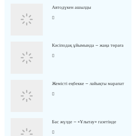
Автодүкен ашылды
Кәсіподақ ұйымында – жаңа төраға
Жемісті еңбекке – лайықты марапат
Бас жүлде – «Ұлытау» газетінде