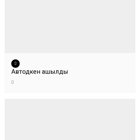
Автодүкен ашылды