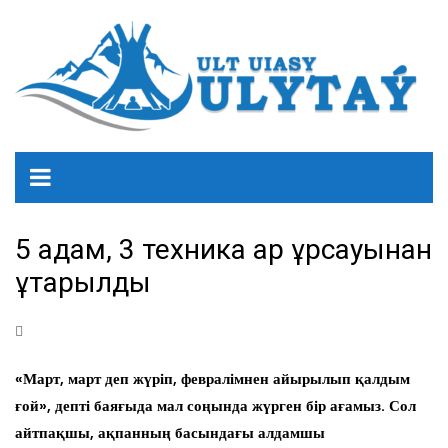
5 адам, 3 техника қар құрсауынан
құтқарылды
«Март, март деп жүріп, февралімнен айырылып қалдым
ғой», депті баяғыда мал соңында жүрген бір ағамыз. Сол
айтпақшы, ақпанның басындағы алдамшы