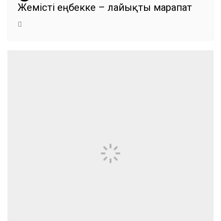
Жемісті еңбекке – лайықты марапат