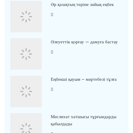
Әр қазақтың төріне лайық еңбек
Әлеуеттік қорғау — дамуға бастау
Еңбекші қауым – мәртебелі тұлға
Мәслихат хатшысы тұрғындарды
қабылдады