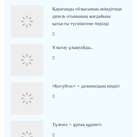
Қарағанды облысының әкімдігінде
дизель отынының жағдайына
қатысты түсініктеме берілді
Ұлытау ұлықтайды…
«Қосүйтас» – даламыздың кіндігі
Тұлғаға – ұрпақ құрметі