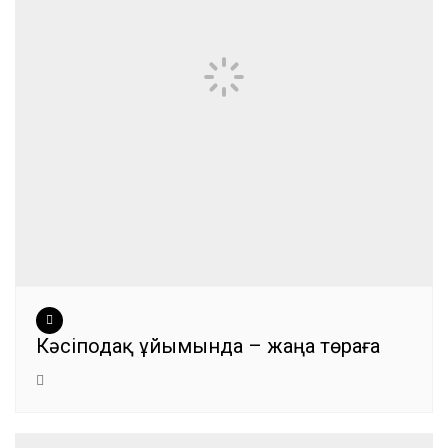
Кәсіподақ ұйымында – жаңа төраға