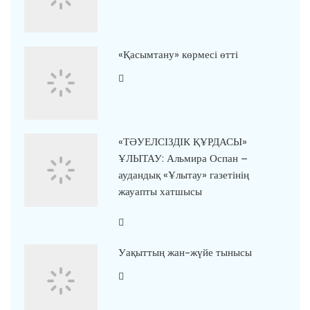
«Қасымтану» көрмесі өтті
«ТӘУЕЛСІЗДІК ҚҰРДАСЫ»
ҰЛЫТАУ: Альмира Оспан –
аудандық «Ұлытау» газетінің
жауапты хатшысы
Уақыттың жан-жүйе тынысы