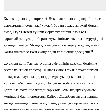
Қыс қаһарын енді көрсетті. Өткен аптаның соңында басталған
сырғыманың соңы алай-түлей боранға ұласты. Жай боран
емес, «түһ» деген түкірік жерге түспейтін, аязы бет
қаратпайтын үскірік боран. Ауыл ішінде аяқ алып жүрудің өзі
қиындап қалды. Мұндайда алдын ала ескертуге құлақ аспай
жолға шығып кеткен жандардың халі нешік десеңізші?!
23 ақпан күні Ұлытау ауданы әкімдігінің кезекші бөліміне
Ақтас кентінен трактор, «Нива» және «УАЗ» автокөлігімен
шыққан жолаушылардың қар құрсауында қалып қойғаны
туралы хабар келіп түседі. Аудан әкімдігінің азаматтық
қорғаныс, төтенше жағдайлар және жұмылдыру жұмысы
жөніндегі бас инспекторы Қайрат Далабаевтың айтуынша,
жолда қалғандар кент әкімдігінің ұйымдастыруымен, ауыл
азаматтарының күшімен елді мекенге аман-есен жеткізілді.