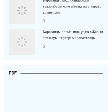
Қарағандылық диқандардың
тәжірибесін өзге аймақтарға тарату
ұсынылды
Қарағанды облысында үздік «Жасыл
ел» жауынгерлері марапатталды
PDF