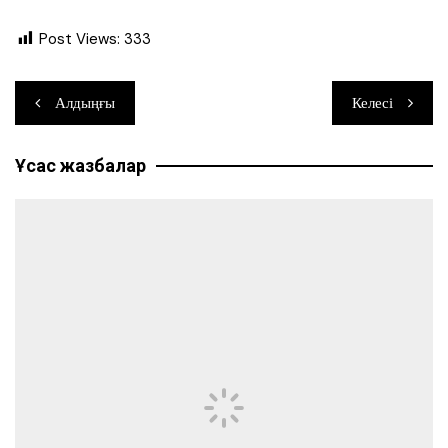
Post Views:
333
Навигация
Алдыңғы
Келесі
по
Ұқсас жазбалар
записям