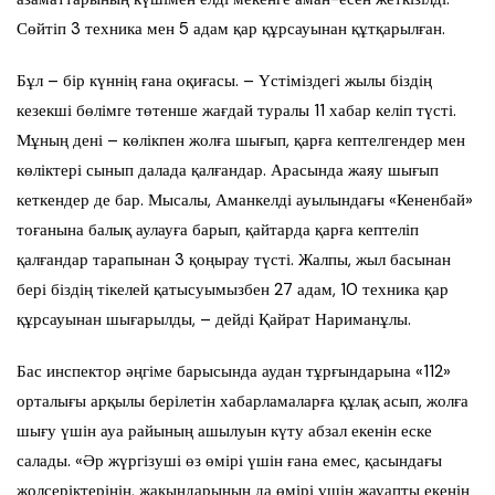
Сөйтіп 3 техника мен 5 адам қар құрсауынан құтқарылған.
Бұл – бір күннің ғана оқиғасы. – Үстіміздегі жылы біздің
кезекші бөлімге төтенше жағдай туралы 11 хабар келіп түсті.
Мұның дені – көлікпен жолға шығып, қарға кептелгендер мен
көліктері сынып далада қалғандар. Арасында жаяу шығып
кеткендер де бар. Мысалы, Аманкелді ауылындағы «Кененбай»
тоғанына балық аулауға барып, қайтарда қарға кептеліп
қалғандар тарапынан 3 қоңырау түсті. Жалпы, жыл басынан
бері біздің тікелей қатысуымызбен 27 адам, 10 техника қар
құрсауынан шығарылды, – дейді Қайрат Нариманұлы.
Бас инспектор әңгіме барысында аудан тұрғындарына «112»
орталығы арқылы берілетін хабарламаларға құлақ асып, жолға
шығу үшін ауа райының ашылуын күту абзал екенін еске
салады. «Әр жүргізуші өз өмірі үшін ғана емес, қасындағы
жолсеріктерінің, жақындарының да өмірі үшін жауапты екенін