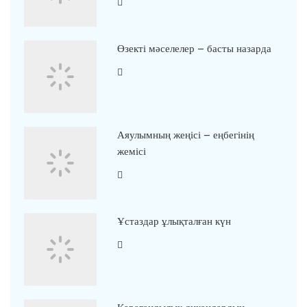
Өзекті мәселелер – басты назарда
Аяулымның жеңісі – еңбегінің
жемісі
Ұстаздар ұлықталған күн