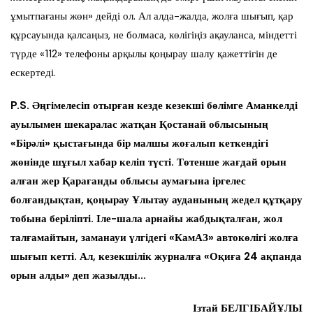
ұмытпағаны жөн» дейді ол. Ал алда-жалда, жолға шығып, қар
құрсауында қалсаңыз, не болмаса, көлігіңіз ақауланса, міндетті
түрде «112» телефоны арқылы қоңырау шалу қажеттігін де
ескертеді.
P.S. Әңгімелесіп отырған кезде кезекші бөлімге Аманкелді
ауылымен шекаралас жатқан Қостанай облысының
«Бірәлі» қыстағында бір малшы жоғалып кеткендігі
жөнінде шұғыл хабар келіп түсті. Төтенше жағдай орын
алған жер Қарағанды облысы аумағына іргелес
болғандықтан, қоңырау Ұлытау ауданының жедел құтқару
тобына беріліпті. Іле-шала арнайы жабдықталған, жол
талғамайтын, заманауи үлгідегі «КамАЗ» автокөлігі жолға
шығып кетті. Ал, кезекшілік журналға «Оқиға 24 ақпанда
орын алды» деп жазылды…
Ізтай БЕЛГІБАЙҰЛЫ