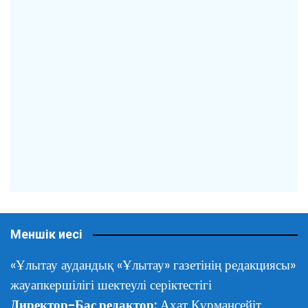
Меншік иесі
«Ұлытау аудандық «Ұлытау» газетінің редакциясы»
жауапкершілігі шектеулі серіктестігі
Директор-Бас редактор:
Ахат Құрмансейіт