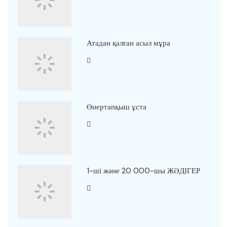
Атадан қалған асыл мұра
Өнертапқыш ұста
1-ші және 20 000-шы ЖӘДІГЕР