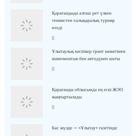
Қарағандыда алғаш рет үлкен
теннистен халықаралық турнир
өтеді
Ұлытаулық кәсіпкер грант көмегімен
шиномонтаж бен автодүкен ашты
Қарағанды облысында ең ескі ЖЭО
жаңғыртылады
Бас жүлде — «Ұлытау» газетінде