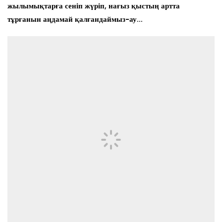
жылымықтарға сеніп жүріп, нағыз қыстың артта
тұрғанын аңдамай қалғандаймыз-ау…