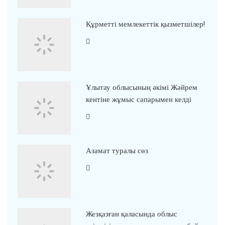
Құрметті мемлекеттік қызметшілер!
Ұлытау облысының әкімі Жәйрем
кентіне жұмыс сапарымен келді
Азамат туралы сөз
Жезқазған қаласында облыс