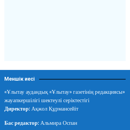
Меншік иесі
«Ұлытау аудандық «Ұлытау» газетінің редакциясы»
жауапкершілігі шектеулі серіктестігі
Директор:
Ақжол Құрмансейіт
Бас редактор:
Альмира Оспан