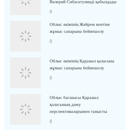
Валерий Сибагатулинді қабылдады
Облыс әкімінің Жәйрем кентіне
жұмыс сапарына бейнешолу
Облыс әкімінің Қаражал қаласына
жұмыс сапарына бейнешолу
Облыс басшысы Қаражал
қаласының даму
перспективаларымен танысты