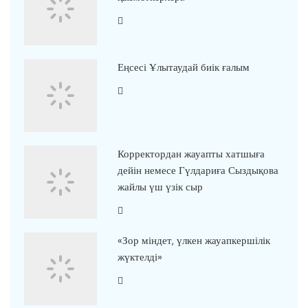
Еңсесі Ұлытаудай биік ғалым
Корректордан жауапты хатшыға
дейін немесе Гүлдариға Сыздықова
жайлы үш үзік сыр
«Зор міндет, үлкен жауапкершілік
жүктелді»