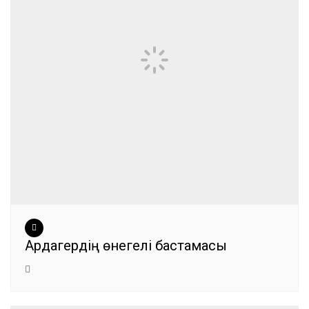
Ардагердің өнегелі бастамасы