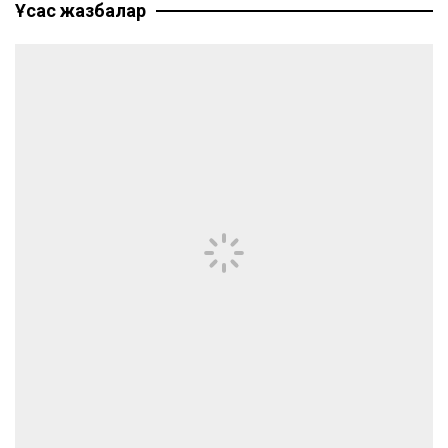
Ұқсас жазбалар
записям