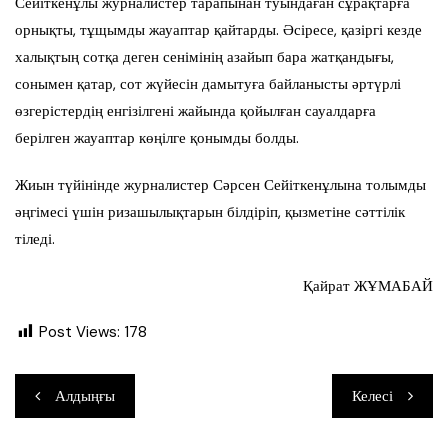
Сейіткенұлы журналистер тарапынан туындаған сұрақтарға
орнықты, тұщымды жауаптар қайтарды. Әсіресе, қазіргі кезде
халықтың сотқа деген сенімінің азайып бара жатқандығы,
сонымен қатар, сот жүйесін дамытуға байланысты әртүрлі
өзгерістердің енгізілгені жайында қойылған сауалдарға
берілген жауаптар көңілге қонымды болды.
Жиын түйінінде журналистер Сәрсен Сейіткенұлына толымды
әңгімесі үшін ризашылықтарын білдіріп, қызметіне сәттілік
тіледі.
Қайрат ЖҰМАБАЙ
Post Views:
178
Навигация
Алдыңғы
Келесі
по