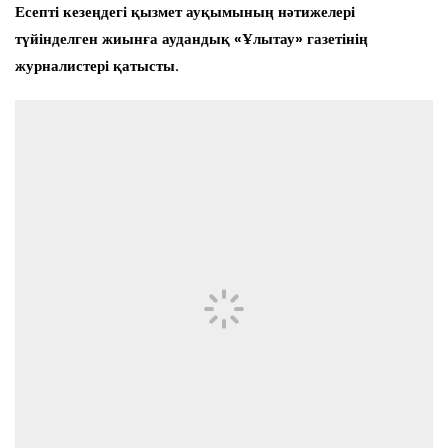
Есепті кезеңдегі қызмет ауқымының нәтижелері
түйінделген жиынға аудандық «Ұлытау» газетінің
журналистері қатысты.