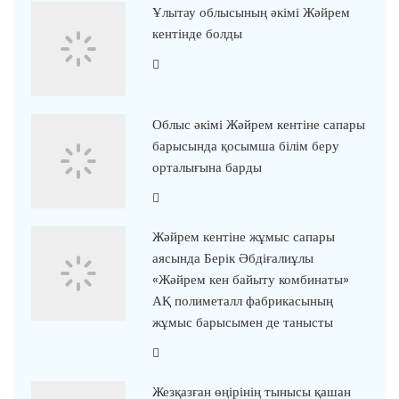
Ұлытау облысының әкімі Жәйрем
кентінде болды
Облыс әкімі Жәйрем кентіне сапары
барысында қосымша білім беру
орталығына барды
Жәйрем кентіне жұмыс сапары
аясында Берік Әбдіғалиұлы
«Жәйрем кен байыту комбинаты»
АҚ полиметалл фабрикасының
жұмыс барысымен де танысты
Жезқазған өңірінің тынысы қашан