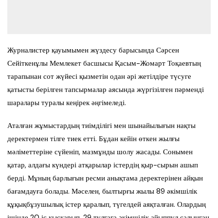
Журналистер қауымымен жүздесу барысында Сәрсен
Сейіткенұлы Мемлекет басшысы Қасым-Жомарт Тоқаевтың
тарапынан сот жүйесі қызметін одан әрі жетілдіре түсуге
қатысты берілген тапсырмалар аясында жүргізілген пәрменді
шаралары туралы кеңірек әңгімеледі.
Аталған жұмыстардың тиімділігі мен шынайылығын нақты
деректермен тілге тиек етті. Бұдан кейін өткен жылғы
мәліметтеріне сүйеніп, мазмұнды шолу жасады. Сонымен
қатар, алдағы күндері атқарылар істердің қыр-сырын ашып
берді. Мұның барлығын ресми анықтама деректерінен айқын
бағамдауға болады. Мәселен, былтырғы жылы 89 әкімшілік
құқықбұзушылық істер қаралып, түгелдей аяқталған. Олардың
ішінде 20 іс қысқарып, 29 тұлғаға әкімшілік айыппұл салынған.