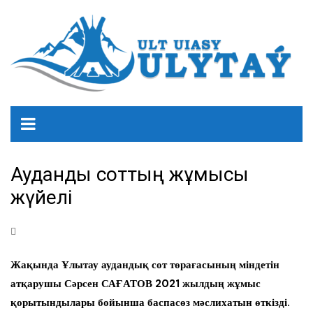
Аудандық соттың жұмысы
жүйелі
Жақында Ұлытау аудандық сот төрағасының міндетін
атқарушы Сәрсен САҒАТОВ 2021 жылдың жұмыс
қорытындылары бойынша баспасөз мәслихатын өткізді.