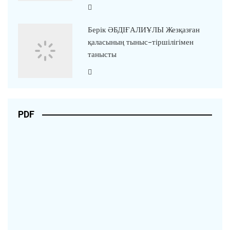
Берік ӘБДІҒАЛИҰЛЫ Жезқазған
қаласының тыныс-тіршілігімен
танысты
PDF