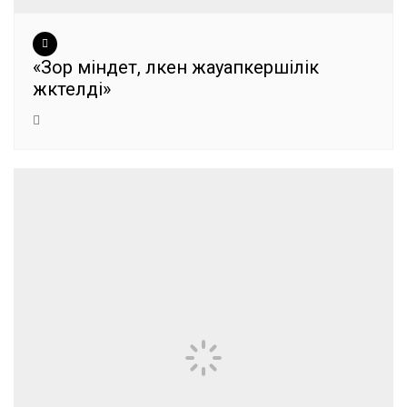
«Зор міндет, үлкен жауапкершілік
жүктелді»