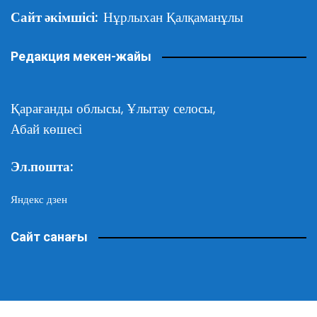
Сайт әкімшісі:
Нұрлыхан Қалқаманұлы
Редакция мекен-жайы
Қарағанды облысы,
Ұлытау селосы,
Абай көшесі
Эл.пошта:
Яндекс дзен
Сайт санағы