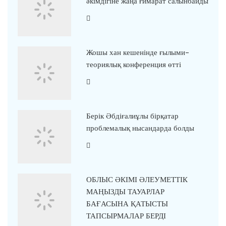
әкімдігіне жаңа ғимарат салынбайды
Жошы хан кешенінде ғылыми-
теориялық конференция өтті
Берік Әбдіғалиұлы бірқатар
проблемалық нысандарда болды
ОБЛЫС ӘКІМІ ӘЛЕУМЕТТІК
МАҢЫЗДЫ ТАУАРЛАР
БАҒАСЫНА ҚАТЫСТЫ
ТАПСЫРМАЛАР БЕРДІ