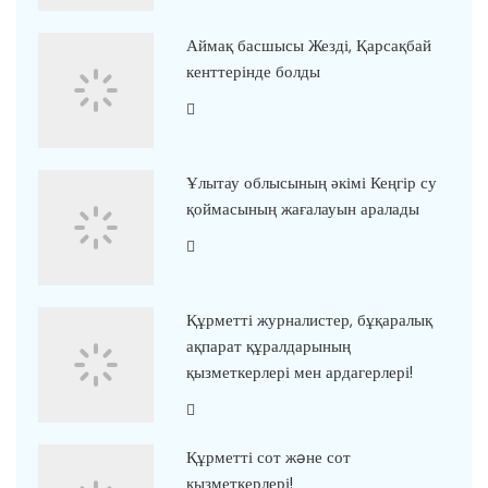
Аймақ басшысы Жезді, Қарсақбай
кенттерінде болды
Ұлытау облысының әкімі Кеңгір су
қоймасының жағалауын аралады
Құрметті журналистер, бұқаралық
ақпарат құралдарының
қызметкерлері мен ардагерлері!
Құрметті сот жəне сот
қызметкерлері!