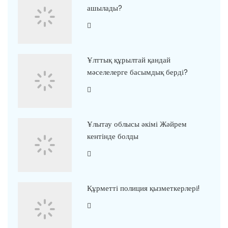
ашылады?
Ұлттық құрылтай қандай
мәселелерге басымдық берді?
Ұлытау облысы әкімі Жәйрем
кентінде болды
Құрметті полиция қызметкерлері!