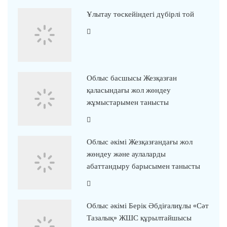
Ұлытау төскейіндегі дүбірлі той
Облыс басшысы Жезқазған
қаласындағы жол жөндеу
жұмыстарымен танысты
Облыс әкімі Жезқазғандағы жол
жөндеу және аулаларды
абаттандыру барысымен танысты
Облыс әкімі Берік Әбдіғалиұлы «Сәт
Тазалық» ЖШС құрылтайшысы