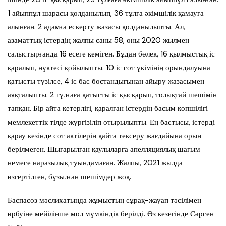
1 айыппұл шарасы қолданылып, 36 тұлға әкімшілік қамауға
алынған. 2 адамға ескерту жазасы қолданылыпты. Ал,
азаматтық істердің жалпы саны 58, оны 2020 жылмен
салыстырғанда 16 есеге кеміген. Бұдан бөлек, 16 қылмыстық іс
қаралып, нүктесі қойылыпты. 10 іс сот үкімінің орындалуына
қатысты түзілсе, 4 іс бас бостандығынан айыру жазасымен
аяқталыпты. 2 тұлғаға қатысты іс қысқарып, толықтай шешімін
тапқан. Бір айта кетерлігі, қаралған істердің басым көпшілігі
мемлекеттік тілде жүргізіліп отырылыпты. Ең бастысы, істерді
қарау кезінде сот актілерін қайта тексеру жағдайына орын
берілмеген. Шығарылған қаулыларға апелляциялық шағым
немесе наразылық туындамаған. Жалпы, 2021 жылда
өзгертілген, бұзылған шешімдер жоқ.
Баспасөз мәслихатында жұмыстың сұрақ-жауап тәсілімен
өрбуіне мейілінше мол мүмкіндік берілді. Өз кезегінде Сәрсен