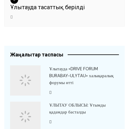
Ұлытауда тасаттық берілді
Жаңалықтар таспасы
Ұлытауда «DRIVE FORUM
BURABAY-ULYTAU» халықаралық
форумы өтті
ҰЛЫТАУ ОБЛЫСЫ: Ұтымды
қадамдар басталды