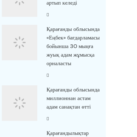
артып келеді
Қарағанды облысында
«Еңбек» бағдарламасы
бойынша 30 мыңға
жуық адам жұмысқа
орналасты
Қарағанды облысында
миллионнан астам
адам санақтан өтті
Қарағандылықтар