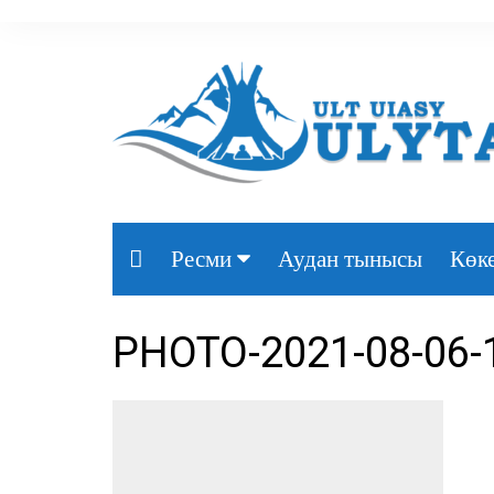
Аудан тынысы
Көке
Ресми
Президент
PHOTO-2021-08-06-
Үкімет
Парламент
Облыс әкімдігі