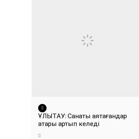
ҰЛЫТАУ: Санақты аяқтағандар
қатары артып келеді