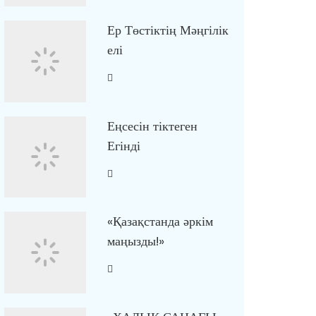
Ер Төстіктің Мәңгілік
елі
Еңсесін тіктеген
Егінді
«Қазақстанда әркім
маңызды!»