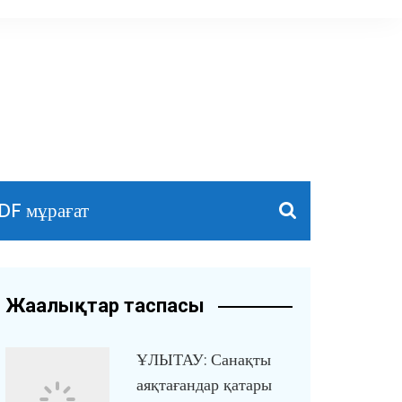
DF мұрағат
Жаңалықтар таспасы
ҰЛЫТАУ: Санақты
аяқтағандар қатары