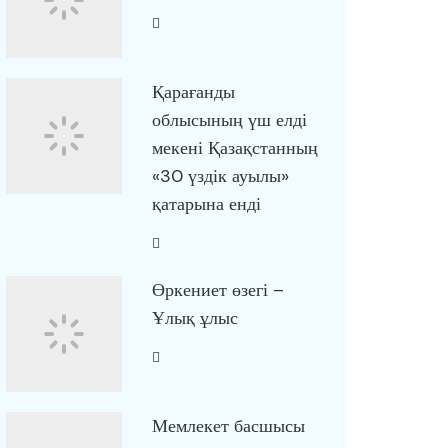
Қарағанды
облысының үш елді
мекені Қазақстанның
«30 үздік ауылы»
қатарына енді
Өркениет өзегі –
Ұлық ұлыс
Мемлекет басшысы