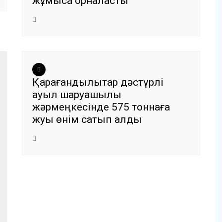
жұмысқа орналасты
Қарағандылықтар дәстүрлі
ауыл шаруашылық
жәрмеңкесінде 575 тоннаға
жуық өнім сатып алды