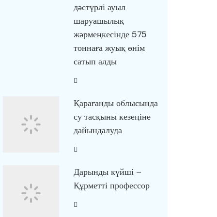
дәстүрлі ауыл
шаруашылық
жәрмеңкесінде 575
тоннаға жуық өнім
сатып алды
Қарағанды облысында
су тасқыны кезеңіне
дайындалуда
Дарынды күйші –
Құрметті профессор