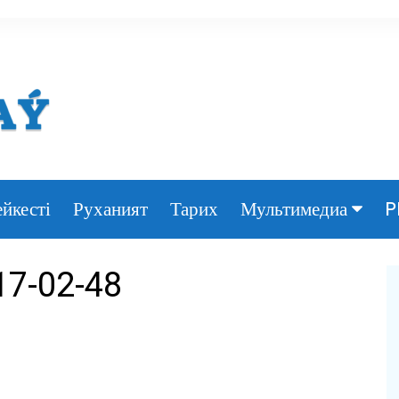
йкесті
Руханият
Тарих
P
Мультимедиа
Фото
17-02-48
Видео