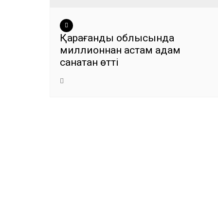
Қарағанды облысында
миллионнан астам адам
санақтан өтті