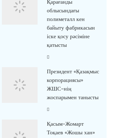
Қарағанды
облысындағы
полиметалл кен
байыту фабрикасын
іске қосу рәсіміне
қатысты
Президент «Қазақмыс
корпорациясы»
ЖШС-нің
жоспарымен танысты
Қасым-Жомарт
Тоқаев «Жошы хан»