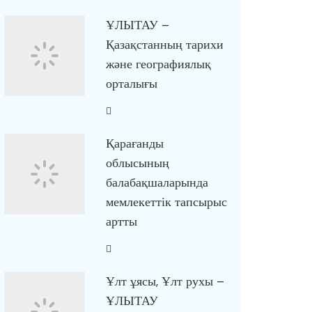
ҰЛЫТАУ –
Қазақстанның тарихи
және географиялық
орталығы
Қарағанды
облысының
балабақшаларында
мемлекеттік тапсырыс
артты
Ұлт ұясы, Ұлт рухы –
ҰЛЫТАУ