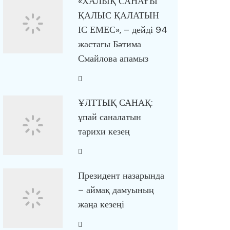
«ХАЛЫҚ САНАҒЫ
ҚАЛЫС ҚАЛАТЫН
ІС ЕМЕС», – дейді 94
жастағы Бәтима
Смайлова апамыз
ҰЛТТЫҚ САНАҚ:
ұпай саналатын
тарихи кезең
Президент назарында
– аймақ дамуының
жаңа кезеңі