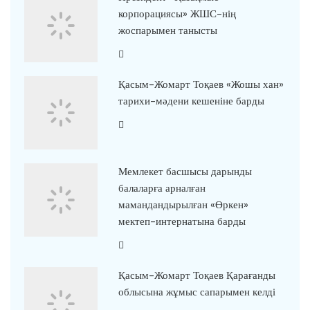
корпорациясы» ЖШС-нің
жоспарымен танысты
Қасым-Жомарт Тоқаев «Жошы хан»
тарихи-мәдени кешеніне барды
Мемлекет басшысы дарынды
балаларға арналған
мамандандырылған «Өркен»
мектеп-интернатына барды
Қасым-Жомарт Тоқаев Қарағанды
облысына жұмыс сапарымен келді