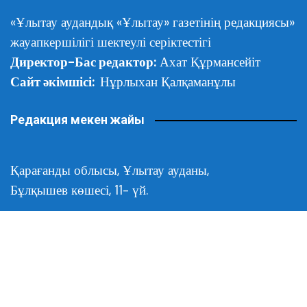
«Ұлытау аудандық «Ұлытау» газетінің редакциясы»
жауапкершілігі шектеулі серіктестігі
Директор-Бас редактор:
Ахат Құрмансейіт
Сайт әкімшісі:
Нұрлыхан Қалқаманұлы
Редакция мекен жайы
Қарағанды облысы,
Ұлытау ауданы,
Бұлқышев көшесі, 11- үй.
Эл.пошта:
Яндекс дзен
Сайт санағы