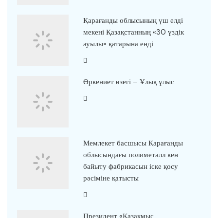
Қарағанды облысының үш елді
мекені Қазақстанның «30 үздік
ауылы» қатарына енді
Өркениет өзегі – Ұлық ұлыс
Мемлекет басшысы Қарағанды
облысындағы полиметалл кен
байыту фабрикасын іске қосу
рәсіміне қатысты
Президент «Қазақмыс