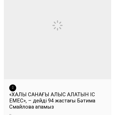
«ХАЛЫҚ САНАҒЫ ҚАЛЫС ҚАЛАТЫН ІС
ЕМЕС», – дейді 94 жастағы Бәтима
Смайлова апамыз