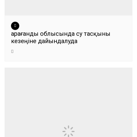
Қарағанды облысында су тасқыны
кезеңіне дайындалуда