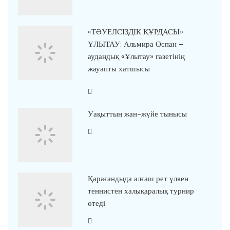
«ТӘУЕЛСІЗДІК ҚҰРДАСЫ»
ҰЛЫТАУ: Альмира Оспан –
аудандық «Ұлытау» газетінің
жауапты хатшысы
Уақыттың жан-жүйе тынысы
Қарағандыда алғаш рет үлкен
теннистен халықаралық турнир
өтеді