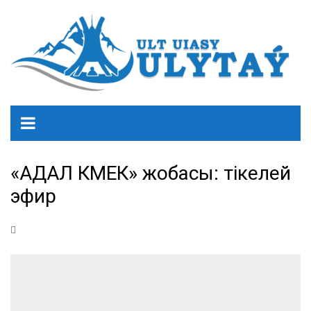
«АДАЛ КӨМЕК» жобасы: тікелей
эфир