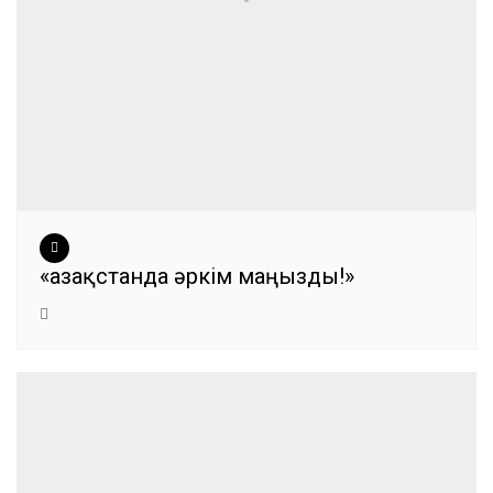
«Қазақстанда әркім маңызды!»