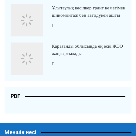
Ұлытаулық кәсіпкер грант көмегімен
шиномонтаж бен автодүкен ашты
Қарағанды облысында ең ескі ЖЭО
жаңғыртылады
PDF
Меншік иесі