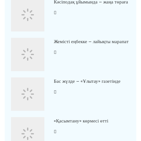
Кәсіподақ ұйымында – жаңа төраға
Жемісті еңбекке – лайықты марапат
Бас жүлде – «Ұлытау» газетінде
«Қасымтану» көрмесі өтті