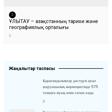
ҰЛЫТАУ – Қазақстанның тарихи және
географиялық орталығы
Жаңалықтар таспасы
Қарағандылықтар дәстүрлі ауыл
шаруашылық жәрмеңкесінде 575
тоннаға жуық өнім сатып алды