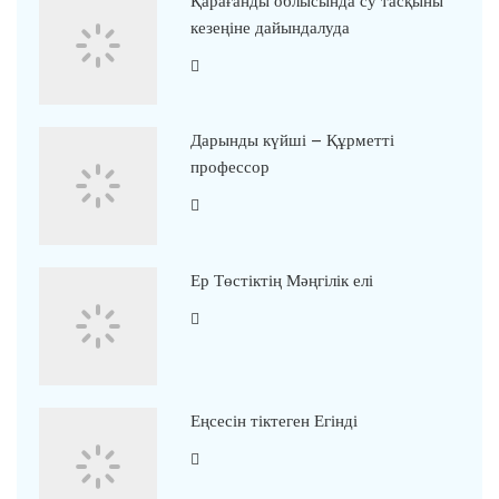
Қарағанды облысында су тасқыны
кезеңіне дайындалуда
Дарынды күйші – Құрметті
профессор
Ер Төстіктің Мәңгілік елі
Еңсесін тіктеген Егінді