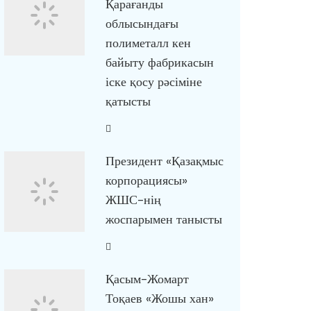
Қарағанды
облысындағы
полиметалл кен
байыту фабрикасын
іске қосу рәсіміне
қатысты
Президент «Қазақмыс
корпорациясы»
ЖШС-нің
жоспарымен танысты
Қасым-Жомарт
Тоқаев «Жошы хан»