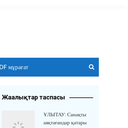
DF мұрағат
Жаңалықтар таспасы
ҰЛЫТАУ: Санақты
аяқтағандар қатары