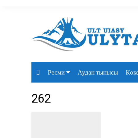
Аудан тынысы
Көке
Ресми
Президент
262
Үкімет
Парламент
Облыс әкімдігі