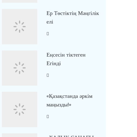
Ер Төстіктің Мәңгілік
елі
Еңсесін тіктеген
Егінді
«Қазақстанда әркім
маңызды!»