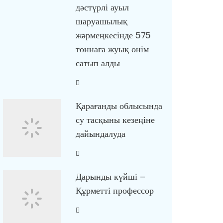
дәстүрлі ауыл
шаруашылық
жәрмеңкесінде 575
тоннаға жуық өнім
сатып алды
Қарағанды облысында
су тасқыны кезеңіне
дайындалуда
Дарынды күйші –
Құрметті профессор