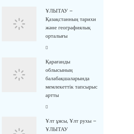
ҰЛЫТАУ –
Қазақстанның тарихи
және географиялық
орталығы
Қарағанды
облысының
балабақшаларында
мемлекеттік тапсырыс
артты
Ұлт ұясы, Ұлт рухы –
ҰЛЫТАУ