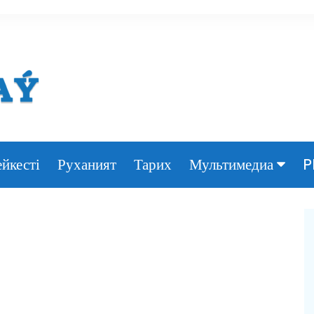
йкесті
Руханият
Тарих
P
Мультимедиа
Фото
Видео