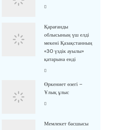
Қарағанды
облысының үш елді
мекені Қазақстанның
«30 үздік ауылы»
қатарына енді
Өркениет өзегі –
Ұлық ұлыс
Мемлекет басшысы