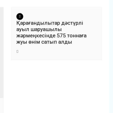
Қарағандылықтар дәстүрлі
ауыл шаруашылық
жәрмеңкесінде 575 тоннаға
жуық өнім сатып алды