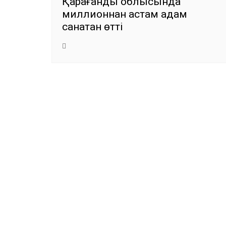
Қарағанды облысында
миллионнан астам адам
санақтан өтті