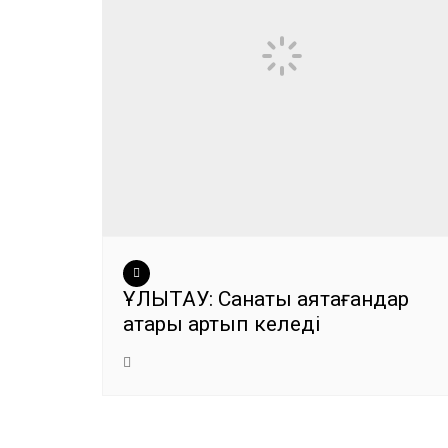
ҰЛЫТАУ: Санақты аяқтағандар
қатары артып келеді