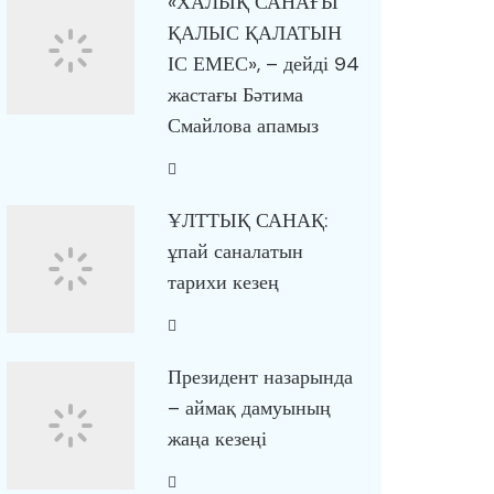
«ХАЛЫҚ САНАҒЫ
ҚАЛЫС ҚАЛАТЫН
ІС ЕМЕС», – дейді 94
жастағы Бәтима
Смайлова апамыз
ҰЛТТЫҚ САНАҚ:
ұпай саналатын
тарихи кезең
Президент назарында
– аймақ дамуының
жаңа кезеңі