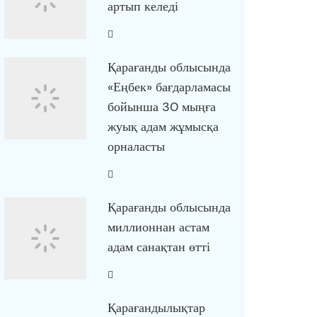
артып келеді
Қарағанды облысында
«Еңбек» бағдарламасы
бойынша 30 мыңға
жуық адам жұмысқа
орналасты
Қарағанды облысында
миллионнан астам
адам санақтан өтті
Қарағандылықтар