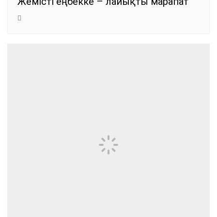
Жемісті еңбекке – лайықты марапат