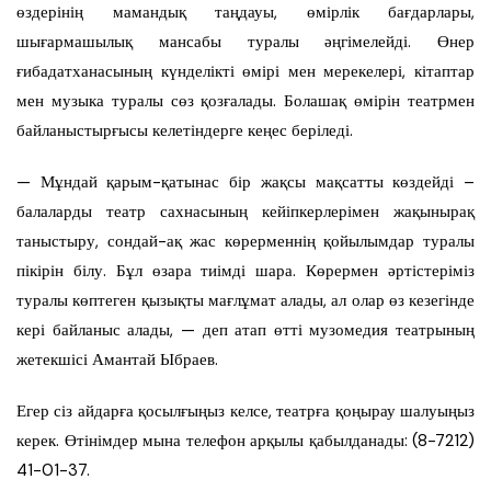
өздерінің мамандық таңдауы, өмірлік бағдарлары,
шығармашылық мансабы туралы әңгімелейді. Өнер
ғибадатханасының күнделікті өмірі мен мерекелері, кітаптар
мен музыка туралы сөз қозғалады. Болашақ өмірін театрмен
байланыстырғысы келетіндерге кеңес беріледі.
— Мұндай қарым-қатынас бір жақсы мақсатты көздейді –
балаларды театр сахнасының кейіпкерлерімен жақынырақ
таныстыру, сондай-ақ жас көрерменнің қойылымдар туралы
пікірін білу. Бұл өзара тиімді шара. Көрермен әртістеріміз
туралы көптеген қызықты мағлұмат алады, ал олар өз кезегінде
кері байланыс алады, — деп атап өтті музомедия театрының
жетекшісі Амантай Ыбраев.
Егер сіз айдарға қосылғыңыз келсе, театрға қоңырау шалуыңыз
керек. Өтінімдер мына телефон арқылы қабылданады: (8-7212)
41-01-37.