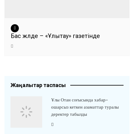
Бас жүлде – «Ұлытау» газетінде
Жаңалықтар таспасы
Ұлы Отан соғысында хабар-
ошарсыз кеткен азаматтар туралы
деректер табылды