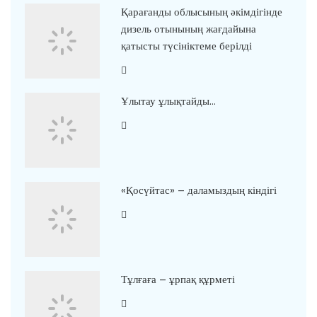
Қарағанды облысының әкімдігінде
дизель отынының жағдайына
қатысты түсініктеме берілді
Ұлытау ұлықтайды…
«Қосүйтас» – даламыздың кіндігі
Тұлғаға – ұрпақ құрметі