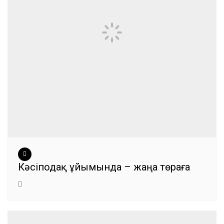
Кәсіподақ ұйымында – жаңа төраға