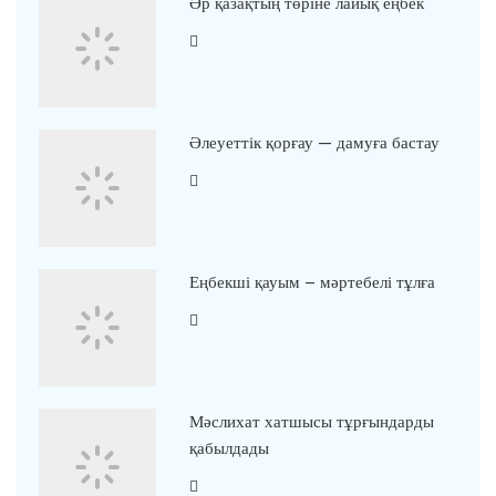
Әр қазақтың төріне лайық еңбек
Әлеуеттік қорғау — дамуға бастау
Еңбекші қауым – мәртебелі тұлға
Мәслихат хатшысы тұрғындарды
қабылдады