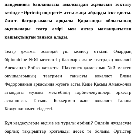
пандемияға байланысты амалсыздан жұмысын тоқтату
кезінде «Әртістің портреті» атты жаңа айдарды іске қосты.
Zoom бағдарламасы арқылы Қарағанды облысының
оқушылары театр өмірі мен актер мамандығымен
қашықтықтан таныса алады.
Театр ұжымы осындай үш кездесу өткізді. Олардың
біріншісіне №81 мектептің балалары және театрдың вокалисі
Александр Бойко қатысты. Шахтинск қаласының №3 мектеп
оқушыларының театрмен танысуы вокалист Елена
Федорованың арқасында жүзеге асты. Кеше Қасым Аманжолов
атындағы музыка мектебінің тәрбиеленушілері оркестр
аспапшысы Татьяна Беккермен және вокалист Галина
Кожушкинамен тілдесті.
Бұл кездесулерде әңгіме не туралы өрбиді? Онлайн жүздесуде
барлық тақырыптар қозғалады десек те болады. Әртістер