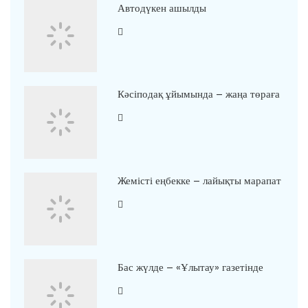
Автодүкен ашылды
Кәсіподақ ұйымында – жаңа төраға
Жемісті еңбекке – лайықты марапат
Бас жүлде – «Ұлытау» газетінде