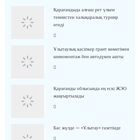
Қарағандыда алғаш рет үлкен
теннистен халықаралық турнир
өтеді
Ұлытаулық кәсіпкер грант көмегімен
шиномонтаж бен автодүкен ашты
Қарағанды облысында ең ескі ЖЭО
жаңғыртылады
Бас жүлде — «Ұлытау» газетінде