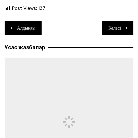
Post Views:
137
Навигация
Алдыңғы
Келесі
по
Ұқсас жазбалар
записям