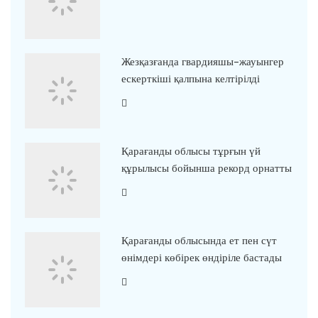
Жезқазғанда гвардияшы-жауынгер
ескерткіші қалпына келтірілді
Қарағанды облысы тұрғын үй
құрылысы бойынша рекорд орнатты
Қарағанды облысында ет пен сүт
өнімдері көбірек өндіріле бастады