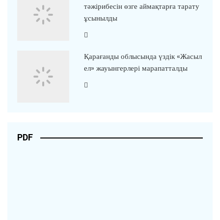
тәжірибесін өзге аймақтарға тарату
ұсынылды
Қарағанды облысында үздік «Жасыл
ел» жауынгерлері марапатталды
PDF