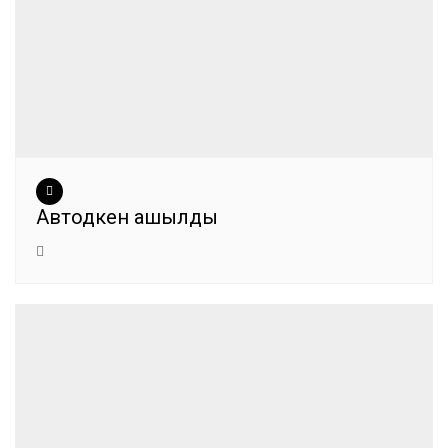
Автодүкен ашылды