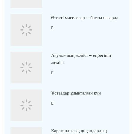
Өзекті мәселелер – басты назарда
Аяулымның жеңісі – еңбегінің
жемісі
Ұстаздар ұлықталған күн
Қарағандылық диқандардың