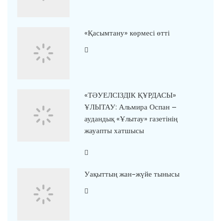
«Қасымтану» көрмесі өтті
«ТӘУЕЛСІЗДІК ҚҰРДАСЫ»
ҰЛЫТАУ: Альмира Оспан –
аудандық «Ұлытау» газетінің
жауапты хатшысы
Уақыттың жан-жүйе тынысы