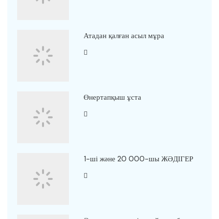
Атадан қалған асыл мұра
Өнертапқыш ұста
1-ші және 20 000-шы ЖӘДІГЕР