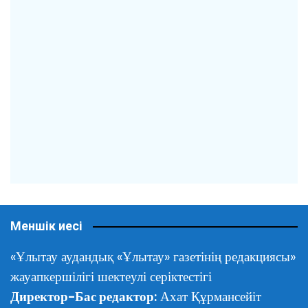
Меншік иесі
«Ұлытау аудандық «Ұлытау» газетінің редакциясы»
жауапкершілігі шектеулі серіктестігі
Директор-Бас редактор:
Ахат Құрмансейіт