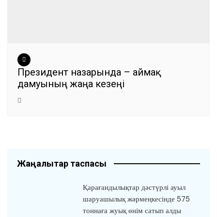
Президент назарында – аймақ
дамуының жаңа кезеңі
Жаңалықтар таспасы
Қарағандылықтар дәстүрлі ауыл
шаруашылық жәрмеңкесінде 575
тоннаға жуық өнім сатып алды