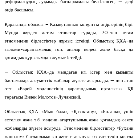
реформалаудың ауқымды бағдарламасы белгіленген, — деді
өңір басшысы.
Қарағанды облысы – Қазақстанның көпұлтты өңірлерінің бірі.
Мұнда жүзден астам этностар тұрады, 70-тен астам
этномәдени бірлестіктер жұмыс істейді. Облыстық ҚХА-да
ғылыми-сараптамалық топ, аналар кеңесі және басқа да
қоғамдық құрылымдар жұмыс істейді.
— Облыстық ҚХА-да мыңдаған игі істер мен қызықты
бастамалар, әлеуметтік жобалар жүзеге асырылды, — деп атап
өтті «Еврей мәдениетінің қарағандылық орталығы» ҚБ
төрағасы Вилен Молотов-Лучанский.
Облыстық ҚХА «Мың бала», «Қазақтану», «Болашақ үшін
естелік» және т.б. мәдени-ағартушылық және қоғамдық-саяси
жобаларды жүзеге асыруда. Этномәдени бірлестіктер «Рухани
жаңғыру» бағдарламасын жүзеге асыруға өз үлестерін қосуда