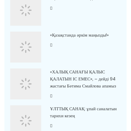
«Қазақстанда әркім маңызды!»
«ХАЛЫҚ САНАҒЫ ҚАЛЫС
ҚАЛАТЫН ІС ЕМЕС», – дейді 94
жастағы Бәтима Смайлова апамыз
ҰЛТТЫҚ САНАҚ: ұпай саналатын
тарихи кезең