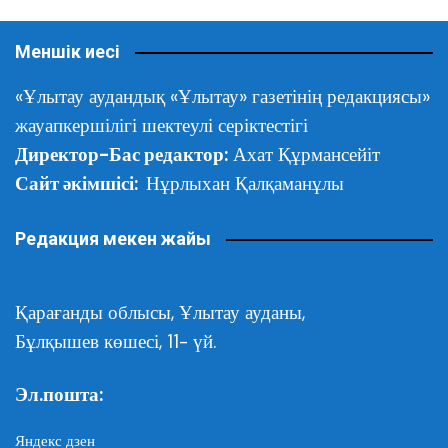
Меншік иесі
«Ұлытау аудандық «Ұлытау» газетінің редакциясы»
жауапкершілігі шектеулі серіктестігі
Директор-Бас редактор:
Ахат Құрмансейіт
Сайт әкімшісі:
Нұрлыхан Қалқаманұлы
Редакция мекен жайы
Қарағанды облысы,
Ұлытау ауданы,
Бұлқышев көшесі, 11- үй.
Эл.пошта:
Яндекс дзен