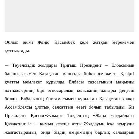
Облыс әкімі Жеңіс Қасымбек келе жатқан мерекемен
құттықтады.
— Тәуелсіздік жылдары Тұңғыш Президент – Елбасының
басшылығымен Қазақстан маңызды биіктерге жетті. Қазіргі
қуатты мемлекет құрылды. Елбасы саясатының маңызды
нәтижелерінің бірі этносаралық келісімнің жоғары деңгейі
болды. Елбасының бастамасымен құрылған Қазақстан халқы
Ассамблеясы ұлттық саясаттың өзегі болып табылады. Біз
Президент Қасым-Жомарт Тоқаевтың «Жаңа жағдайдағы
Қазақстан: іс — қимыл кезеңі» атты Жолдауын іске асыруды
жалғастырамыз, онда біздің өміріміздің барлық салаларын