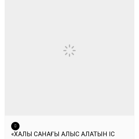
«ХАЛЫҚ САНАҒЫ ҚАЛЫС ҚАЛАТЫН ІС