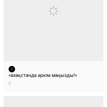
«Қазақстанда әркім маңызды!»