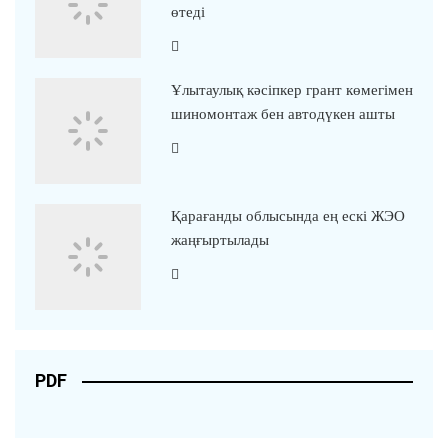
өтеді
Ұлытаулық кәсіпкер грант көмегімен
шиномонтаж бен автодүкен ашты
Қарағанды облысында ең ескі ЖЭО
жаңғыртылады
PDF