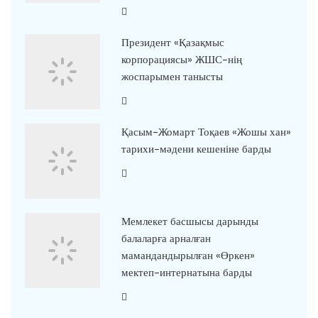
Президент «Қазақмыс
корпорациясы» ЖШС-нің
жоспарымен танысты
Қасым-Жомарт Тоқаев «Жошы хан»
тарихи-мәдени кешеніне барды
Мемлекет басшысы дарынды
балаларға арналған
мамандандырылған «Өркен»
мектеп-интернатына барды