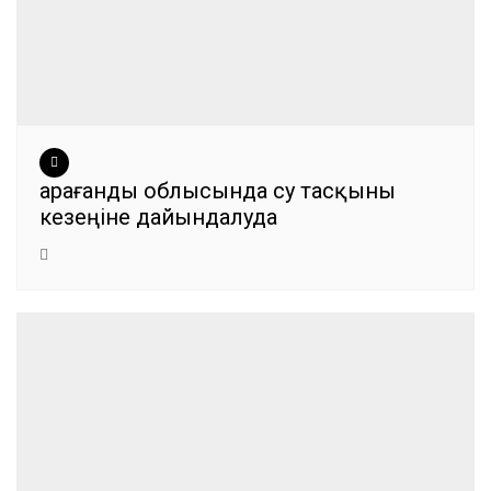
Қарағанды облысында су тасқыны
кезеңіне дайындалуда