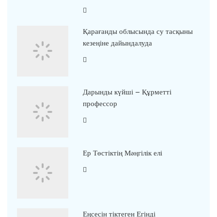
Қарағанды облысында су тасқыны
кезеңіне дайындалуда
Дарынды күйші – Құрметті
профессор
Ер Төстіктің Мәңгілік елі
Еңсесін тіктеген Егінді