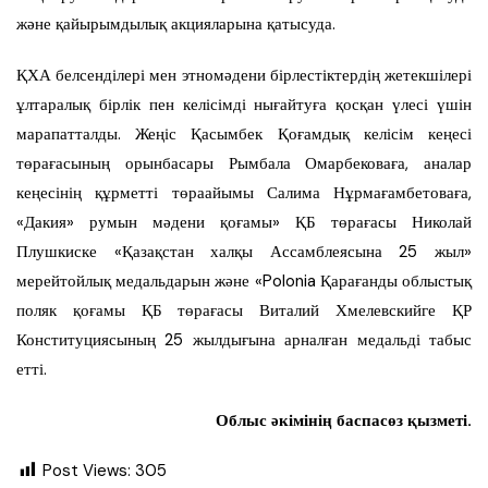
және қайырымдылық акцияларына қатысуда.
ҚХА белсенділері мен этномәдени бірлестіктердің жетекшілері
ұлтаралық бірлік пен келісімді нығайтуға қосқан үлесі үшін
марапатталды. Жеңіс Қасымбек Қоғамдық келісім кеңесі
төрағасының орынбасары Рымбала Омарбековаға, аналар
кеңесінің құрметті төраайымы Салима Нұрмағамбетоваға,
«Дакия» румын мәдени қоғамы» ҚБ төрағасы Николай
Плушкиске «Қазақстан халқы Ассамблеясына 25 жыл»
мерейтойлық медальдарын және «Polonia Қарағанды облыстық
поляк қоғамы ҚБ төрағасы Виталий Хмелевскийге ҚР
Конституциясының 25 жылдығына арналған медальді табыс
етті.
Облыс әкімінің баспасөз қызметі.
Post Views:
305