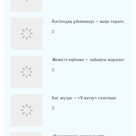
Кәсіподақ ұйымында – жаңа төраға
Жемісті еңбекке – лайықты марапат
Бас жүлде – «Ұлытау» газетінде