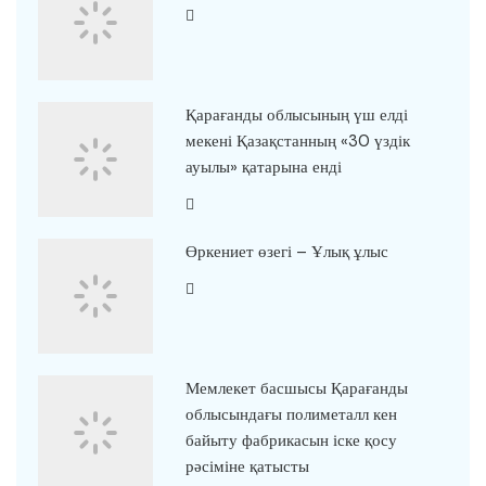
Қарағанды облысының үш елді
мекені Қазақстанның «30 үздік
ауылы» қатарына енді
Өркениет өзегі – Ұлық ұлыс
Мемлекет басшысы Қарағанды
облысындағы полиметалл кен
байыту фабрикасын іске қосу
рәсіміне қатысты