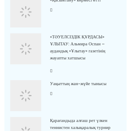
«Қасымтану» көрмесі өтті
«ТӘУЕЛСІЗДІК ҚҰРДАСЫ»
ҰЛЫТАУ: Альмира Оспан –
аудандық «Ұлытау» газетінің
жауапты хатшысы
Уақыттың жан-жүйе тынысы
Қарағандыда алғаш рет үлкен
теннистен халықаралық турнир