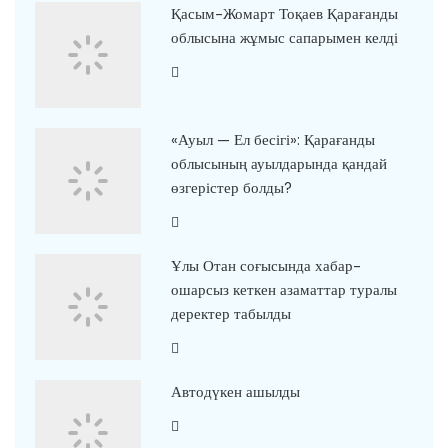
Қасым-Жомарт Тоқаев Қарағанды
облысына жұмыс сапарымен келді
«Ауыл — Ел бесігі»: Қарағанды
облысының ауылдарында қандай
өзгерістер болды?
Ұлы Отан соғысында хабар-
ошарсыз кеткен азаматтар туралы
деректер табылды
Автодүкен ашылды