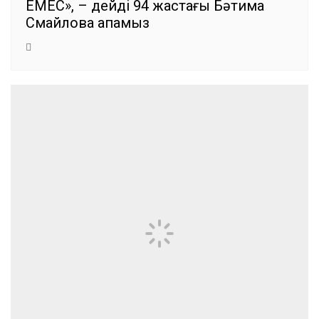
ЕМЕС», – дейді 94 жастағы Бәтима
Смайлова апамыз