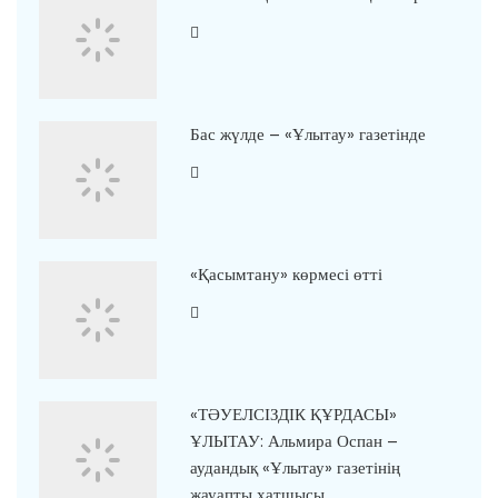
Бас жүлде – «Ұлытау» газетінде
«Қасымтану» көрмесі өтті
«ТӘУЕЛСІЗДІК ҚҰРДАСЫ»
ҰЛЫТАУ: Альмира Оспан –
аудандық «Ұлытау» газетінің
жауапты хатшысы