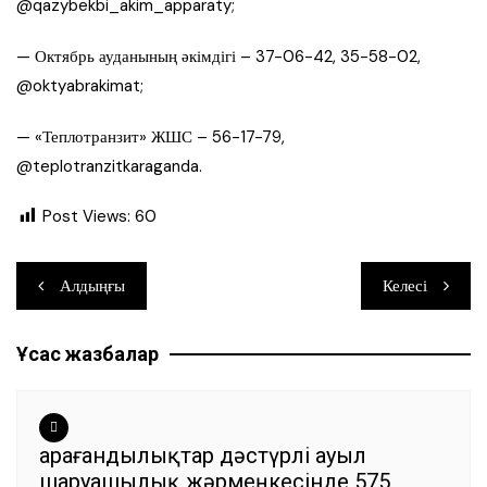
@qazybekbi_akim_apparaty;
— Октябрь ауданының әкімдігі – 37-06-42, 35-58-02,
@oktyabrakimat;
— «Теплотранзит» ЖШС – 56-17-79,
@teplotranzitkaraganda.
Post Views:
60
Навигация
Алдыңғы
Келесі
по
Ұқсас жазбалар
записям
Қарағандылықтар дәстүрлі ауыл
шаруашылық жәрмеңкесінде 575