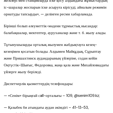
желілері мен станцияларда іске қосу алдындағы жұмыстардың
іс-шаралар жоспарын іске асыруға кірісуді, айналым режимін
орнатуды тапсырды», — делінген ресми хабарламада.
Бірінші болып әлеуметтік-мәдени тұрмыстық нысандар:
балабақшалар, мектептер, ауруханалар және т. б. жылу алады.
Тұтынушыларды орталық жылумен жабдықтауға кезең-
кезеңімен қосатын болады. Алдымен Майқұдық, Сұрыптау
және Пришахтинск аудандарының үйлеріне, содан кейін
Оңтүстік-Шығыс, Федоровка, жаңа қала және Михайловкадағы
үйлерге жылу беріледі.
Диспетчерлік қызметтердің телефондары:
— «Сенім» бірыңғай сall-орталығы – 109, @senim109.kz;
— Қазыбек би атындағы аудан әкімдігі – 41-13-53,