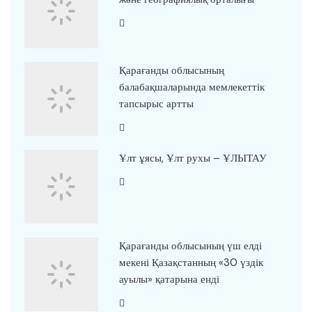
Қарағанды облысының
балабақшаларында мемлекеттік
тапсырыс артты
Ұлт ұясы, Ұлт рухы – ҰЛЫТАУ
Қарағанды облысының үш елді
мекені Қазақстанның «30 үздік
ауылы» қатарына енді