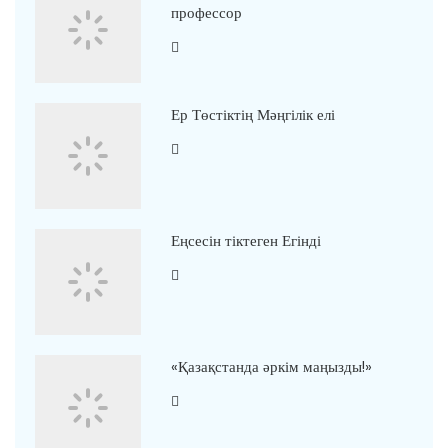
профессор
Ер Төстіктің Мәңгілік елі
Еңсесін тіктеген Егінді
«Қазақстанда әркім маңызды!»