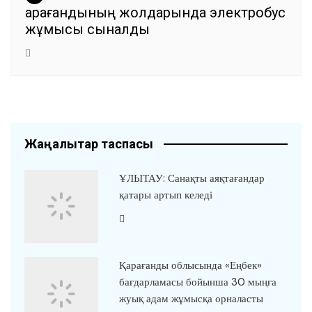
Қарағандының жолдарында электробус
жұмысы сыналды
Жаңалықтар таспасы
ҰЛЫТАУ: Санақты аяқтағандар
қатары артып келеді
Қарағанды облысында «Еңбек»
бағдарламасы бойынша 30 мыңға
жуық адам жұмысқа орналасты