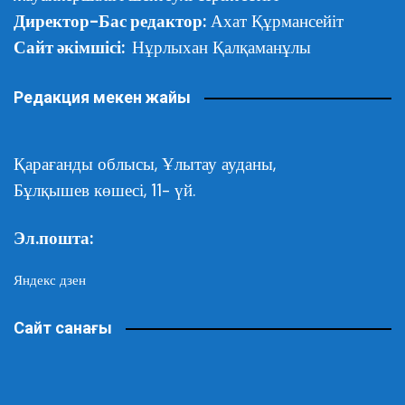
Директор-Бас редактор:
Ахат Құрмансейіт
Сайт әкімшісі:
Нұрлыхан Қалқаманұлы
Редакция мекен жайы
Қарағанды облысы,
Ұлытау ауданы,
Бұлқышев көшесі, 11- үй.
Эл.пошта:
Яндекс дзен
Сайт санағы