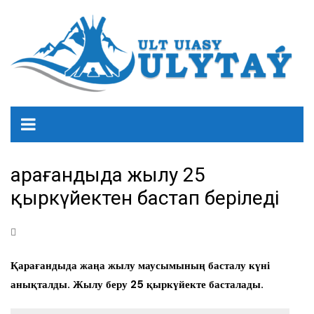
Қарағандыда жылу 25
қыркүйектен бастап беріледі
Қарағандыда жаңа жылу маусымының басталу күні
анықталды. Жылу беру 25 қыркүйекте басталады.