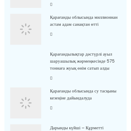
Қарағанды облысында миллионнан
астам адам санақтан өтті
Қарағандылықтар дәстүрлі ауыл
шаруашылық жәрмеңкесінде 575
тоннаға жуық өнім сатып алды
Қарағанды облысында су тасқыны
кезеңіне дайындалуда
Дарынды күйші – Құрметті