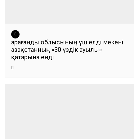
Қарағанды облысының үш елді мекені
Қазақстанның «30 үздік ауылы»
қатарына енді