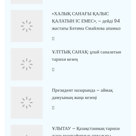
«ХАЛЫҚ САНАҒЫ ҚАЛЫС
ҚАЛАТЫН ІС ЕМЕС», – дейді 94
жастағы Бәтима Смайлова апамыз
ҰЛТТЫҚ САНАҚ: ұпай саналатын
тарихи кезең
Президент назарында – аймақ
дамуының жаңа кезеңі
ҰЛЫТАУ – Қазақстанның тарихи
және географиялық орталығы