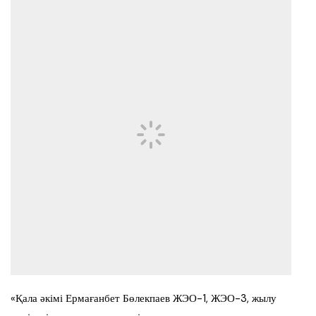
«Қала әкімі Ермағанбет Бөлекпаев ЖЭО-1, ЖЭО-3, жылу