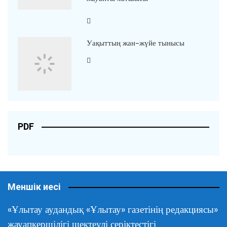
Уақыттың жан-жүйе тынысы
PDF
Меншік иесі
«Ұлытау аудандық «Ұлытау» газетінің редакциясы»
жауапкершілігі шектеулі серіктестігі