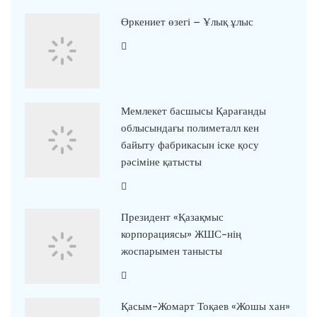
Өркениет өзегі – Ұлық ұлыс
Мемлекет басшысы Қарағанды
облысындағы полиметалл кен
байыту фабрикасын іске қосу
рәсіміне қатысты
Президент «Қазақмыс
корпорациясы» ЖШС-нің
жоспарымен танысты
Қасым-Жомарт Тоқаев «Жошы хан»