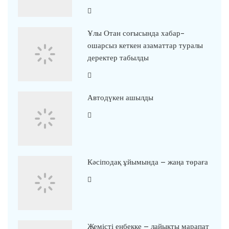
Ұлы Отан соғысында хабар-
ошарсыз кеткен азаматтар туралы
деректер табылды
Автодүкен ашылды
Кәсіподақ ұйымында – жаңа төраға
Жемісті еңбекке – лайықты марапат