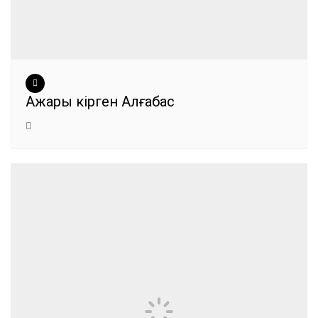
Ажары кірген Алғабас