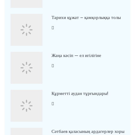
Тарихи құжат – қамқорлыққа толы
Жаңа кәсіп — ел игілігіне
Құрметті аудан тұрғындары!
Сәтбаев қаласының ардагерлер хоры