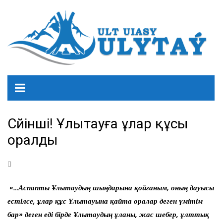
Сүйінші! Ұлытауға ұлар құсы
оралды
«…Аспапты Ұлытаудың шыңдарына қойғаным, оның дауысы
естілсе, ұлар құс Ұлытауына қайта оралар деген үмітім
бар» деген еді бірде
Ұлытаудың ұланы, жас шебер, ұлттық