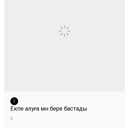
Екпе алуға мән бере бастады