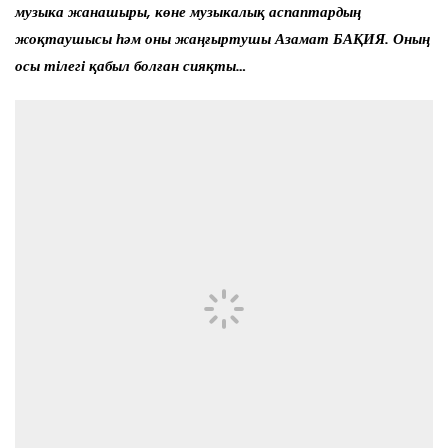
музыка жанашыры, көне музыкалық аспаптардың
жоқтаушысы һәм оны жаңғыртушы Азамат БАҚИЯ. Оның
осы тілегі қабыл болған сияқты…