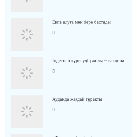
Екпе алуға мән бере бастады
Індетпен күресудің жолы – вакцина
Ауданда жағдай тұрақты