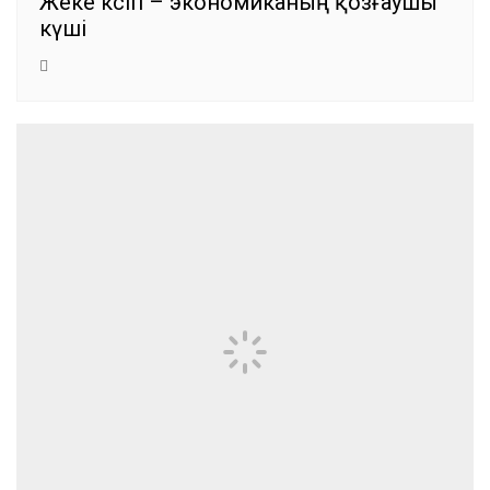
Жеке кәсіп – экономиканың қозғаушы
күші