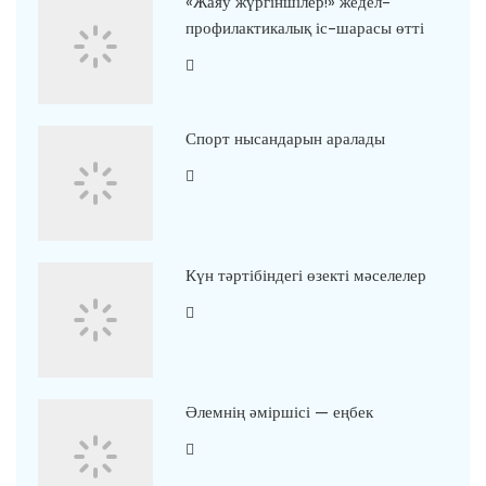
«Жаяу жүргіншілер!» жедел-
профилактикалық іс-шарасы өтті
Спорт нысандарын аралады
Күн тәртібіндегі өзекті мәселелер
Әлемнің әміршісі — еңбек