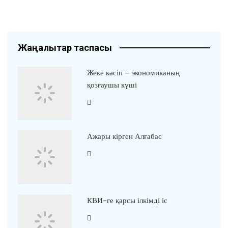
Жаңалықтар таспасы
Жеке кәсіп – экономиканың
қозғаушы күші
Ажары кірген Алғабас
КВИ-ге қарсы ілкімді іс