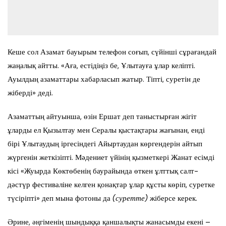
Кеше сол Азамат бауырым телефон соғып, сүйінші сұрағандай
жаңалық айтты. «Аға, естідіңіз бе, Ұлытауға ұлар келіпті.
Ауылдың азаматтары хабарласып жатыр. Тіпті, суретін де
жіберді» деді.
Азаматтың айтуынша, өзін Ершат деп таныстырған жігіт
ұларды ел Қызылтау мен Сералы қыстақтары жағынан, енді
бірі Ұлытаудың іргесіндегі Айыртаудан көргендерін айтып
жүргенін жеткізіпті. Мәдениет үйінің қызметкері Жанат есімді
кісі «Жуырда Көктөбенің баурайында өткен ұлттық салт-
дәстүр фестиваліне келген қонақтар ұлар құсты көріп, суретке
түсіріпті» деп мына фотоны да
(суретте)
жіберсе керек.
Әрине, әңгіменің шындыққа қаншалықты жанасымды екені –