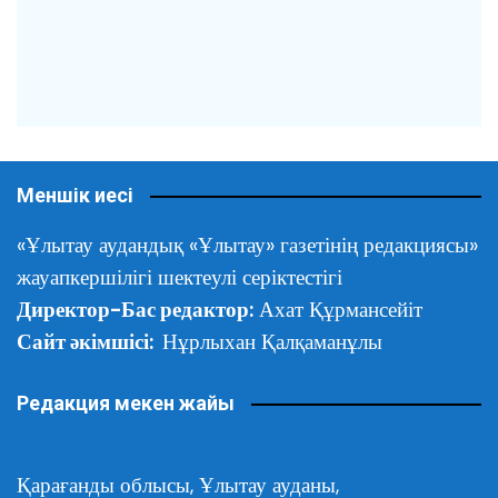
Меншік иесі
«Ұлытау аудандық «Ұлытау» газетінің редакциясы»
жауапкершілігі шектеулі серіктестігі
Директор-Бас редактор:
Ахат Құрмансейіт
Сайт әкімшісі:
Нұрлыхан Қалқаманұлы
Редакция мекен жайы
Қарағанды облысы,
Ұлытау ауданы,