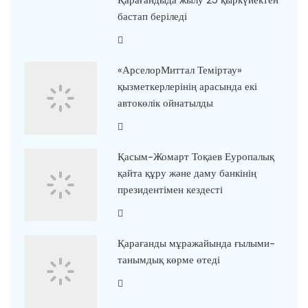
Қарағандыда жылу 25 қыркүйектен
бастап беріледі
«АрселорМиттал Теміртау»
қызметкерлерінің арасында екі
автокөлік ойнатылды
Қасым-Жомарт Тоқаев Еуропалық
қайта құру және даму банкінің
президентімен кездесті
Қарағанды мұражайында ғылыми-
танымдық көрме өтеді