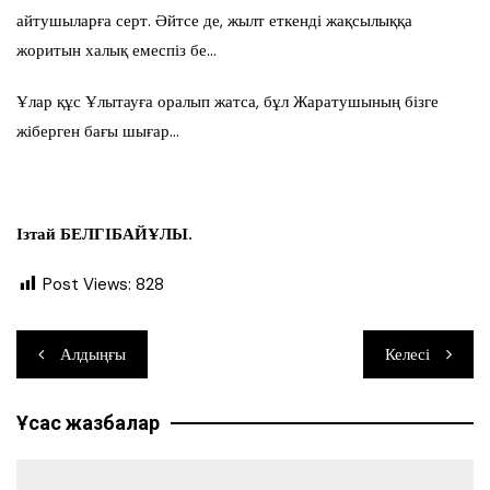
айтушыларға серт. Әйтсе де, жылт еткенді жақсылыққа
жоритын халық емеспіз бе…
Ұлар құс Ұлытауға оралып жатса, бұл Жаратушының бізге
жіберген бағы шығар…
Ізтай БЕЛГІБАЙҰЛЫ.
Post Views:
828
Навигация
Алдыңғы
Келесі
по
Ұқсас жазбалар
записям