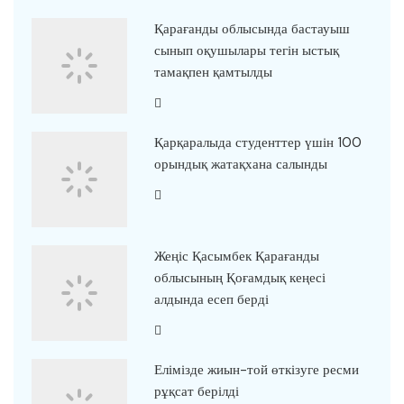
Қарағанды облысында бастауыш
сынып оқушылары тегін ыстық
тамақпен қамтылды
Қарқаралыда студенттер үшін 100
орындық жатақхана салынды
Жеңіс Қасымбек Қарағанды
облысының Қоғамдық кеңесі
алдында есеп берді
Елімізде жиын-той өткізуге ресми
рұқсат берілді