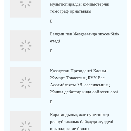
мультиспиралды компьютерлік
томограф орнатылды
Балқаш пен Жезқазғанда экосенбілік
өтеді
Қазақстан Президенті Қасым-
Жомарт Тоқаевтың БҰҰ Бас
Ассамблеясы 76-сессиясының
Жалпы дебаттарында сөйлеген сөзі
Қарағандылық жас суретшілер
республикалық байқауда жүлделі
орындарға ие болды