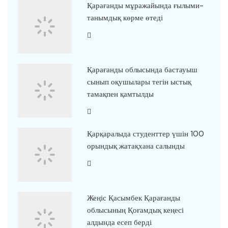
Қарағанды мұражайында ғылыми-
танымдық көрме өтеді
Қарағанды облысында бастауыш
сынып оқушылары тегін ыстық
тамақпен қамтылды
Қарқаралыда студенттер үшін 100
орындық жатақхана салынды
Жеңіс Қасымбек Қарағанды
облысының Қоғамдық кеңесі
алдында есеп берді