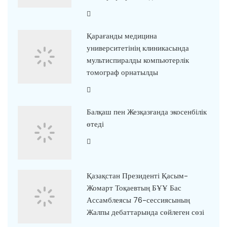
Қарағанды медицина
университетінің клиникасында
мультиспиралды компьютерлік
томограф орнатылды
Балқаш пен Жезқазғанда экосенбілік
өтеді
Қазақстан Президенті Қасым-
Жомарт Тоқаевтың БҰҰ Бас
Ассамблеясы 76-сессиясының
Жалпы дебаттарында сөйлеген сөзі