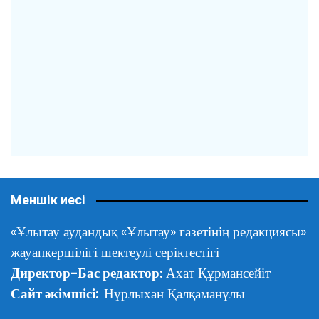
Меншік иесі
«Ұлытау аудандық «Ұлытау» газетінің редакциясы»
жауапкершілігі шектеулі серіктестігі
Директор-Бас редактор:
Ахат Құрмансейіт
Сайт әкімшісі:
Нұрлыхан Қалқаманұлы