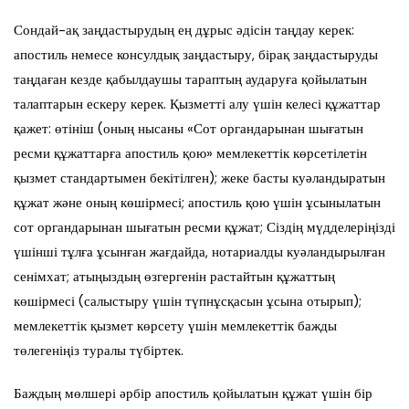
Сондай-ақ заңдастырудың ең дұрыс әдісін таңдау керек:
апостиль немесе консулдық заңдастыру, бірақ заңдастыруды
таңдаған кезде қабылдаушы тараптың аударуға қойылатын
талаптарын ескеру керек. Қызметті алу үшін келесі құжаттар
қажет: өтініш (оның нысаны «Сот органдарынан шығатын
ресми құжаттарға апостиль қою» мемлекеттік көрсетілетін
қызмет стандартымен бекітілген); жеке басты куәландыратын
құжат және оның көшірмесі; апостиль қою үшін ұсынылатын
сот органдарынан шығатын ресми құжат; Сіздің мүдделеріңізді
үшінші тұлға ұсынған жағдайда, нотариалды куәландырылған
сенімхат; атыңыздың өзгергенін растайтын құжаттың
көшірмесі (салыстыру үшін түпнұсқасын ұсына отырып);
мемлекеттік қызмет көрсету үшін мемлекеттік бажды
төлегеніңіз туралы түбіртек.
Баждың мөлшері әрбір апостиль қойылатын құжат үшін бір