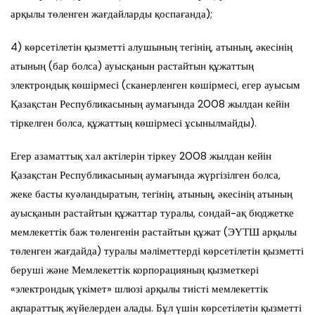
арқылы төленген жағдайларды қоспағанда);
4) көрсетілетін қызметті алушының тегінің, атының, әкесінің
атының (бар болса) ауысқанын растайтын құжаттың
электрондық көшірмесі (сканерленген көшірмесі, егер ауысым
Қазақстан Республикасының аумағында 2008 жылдан кейін
тіркелген болса, құжаттың көшірмесі ұсынылмайды).
Егер азаматтық хал актілерін тіркеу 2008 жылдан кейін
Қазақстан Республикасының аумағында жүргізілген болса,
жеке басты куәландыратын, тегінің, атының, әкесінің атының
ауысқанын растайтын құжаттар туралы, сондай-ақ бюджетке
мемлекеттік баж төленгенін растайтын құжат (ЭҮТШ арқылы
төленген жағдайда) туралы мәліметтерді көрсетілетін қызметті
беруші және Мемлекеттік корпорацияның қызметкері
«электрондық үкімет» шлюзі арқылы тиісті мемлекеттік
ақпараттық жүйелерден алады. Бұл үшін көрсетілетін қызметті