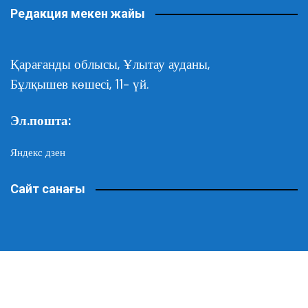
Редакция мекен жайы
Қарағанды облысы,
Ұлытау ауданы,
Бұлқышев көшесі, 11- үй.
Эл.пошта:
Яндекс дзен
Сайт санағы