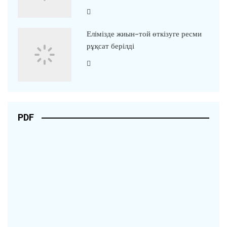
Елімізде жиын-той өткізуге ресми
рұқсат берілді
PDF