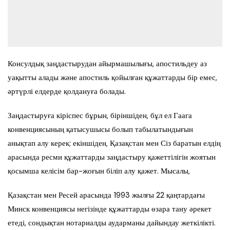
Консулдық заңдастырудан айырмашылығы, апостильдеу аз
уақытты алады және апостиль қойылған құжаттарды бір емес,
әртүрлі елдерде қолдануға болады.
Заңдастыруға кіріспес бұрын, біріншіден, бұл ел Гаага
конвенциясының қатысушысы болып табылатындығын
анықтап алу керек; екіншіден, Қазақстан мен Сіз баратын елдің
арасында ресми құжаттарды заңдастыру қажеттілігін жоятын
қосымша келісім бар-жоғын біліп алу қажет. Мысалы,
Қазақстан мен Ресей арасында 1993 жылғы 22 қаңтардағы
Минск конвенциясы негізінде құжаттарды өзара тану әрекет
етеді, сондықтан нотариалды аударманы дайындау жеткілікті.