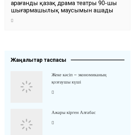
Қарағанды қазақ драма театры 90-шы
шығармашылық маусымын ашады
Жаңалықтар таспасы
Жеке кәсіп – экономиканың
қозғаушы күші
Ажары кірген Алғабас