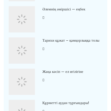
Әлемнің әміршісі — еңбек
Тарихи құжат – қамқорлыққа толы
Жаңа кәсіп — ел игілігіне
Құрметті аудан тұрғындары!