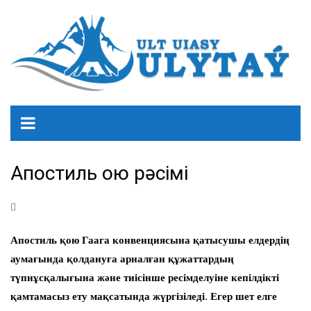
Апостиль қою рәсімі
Апостиль қою Гаага конвенциясына қатысушы елдердің
аумағында қолдануға арналған құжаттардың
түпнұсқалығына және тиісінше ресімделуіне кепілдікті
қамтамасыз ету мақсатында жүргізіледі. Егер шет елге