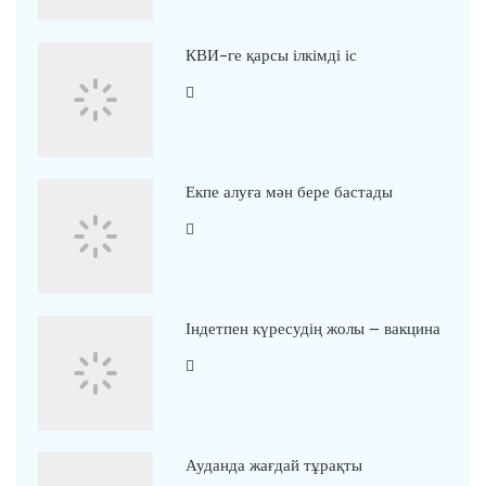
КВИ-ге қарсы ілкімді іс
Екпе алуға мән бере бастады
Індетпен күресудің жолы – вакцина
Ауданда жағдай тұрақты