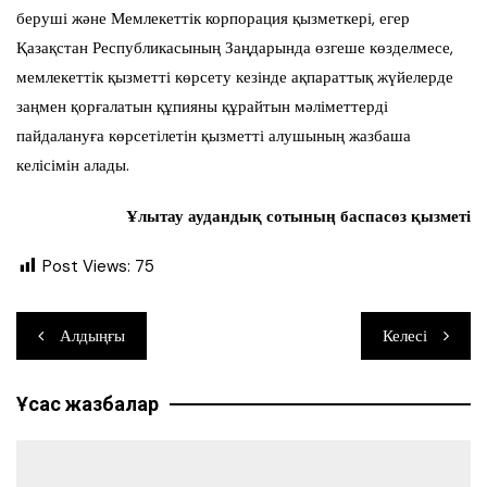
беруші және Мемлекеттік корпорация қызметкері, егер
Қазақстан Республикасының Заңдарында өзгеше көзделмесе,
мемлекеттік қызметті көрсету кезінде ақпараттық жүйелерде
заңмен қорғалатын құпияны құрайтын мәліметтерді
пайдалануға көрсетілетін қызметті алушының жазбаша
келісімін алады.
Ұлытау аудандық сотының баспасөз қызметі
Post Views:
75
Навигация
Алдыңғы
Келесі
по
Ұқсас жазбалар
записям