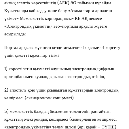
айлық есептік көрсеткіштің (АЕК) 50 пайызын құрайды.
Құжаттарды қабылдау және беру «Азаматтарға арналған
үкімет» Мемлекеттік корпорациясы» КЕ АҚ немесе
«Электрондық үкіметтің» веб-порталы арқылы жүзеге
асырылады.
Портал арқылы жүгінген кезде мемлекеттік қызметті көрсету
үшін қажетті құжаттар тізімі:
1) көрсетілетін қызметті алушының электрондық цифрлық
қолтаңбасымен куәландырылған электрондық өтініш;
2) апостиль қою үшін ұсынылған құжаттардың электрондық
көшірмесі (сканерленген көшірмесі);
3) мемлекеттік баждың бюджетке төленгенін растайтын
құжаттың электрондық көшірмесі (сканерленген көшірмесі,
«электрондық үкіметтің» төлем шлюзі (әрі қарай – ЭҮТШ)