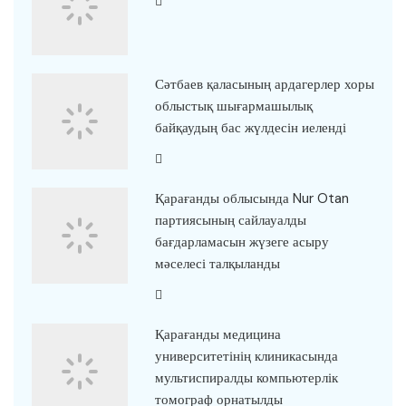
Сәтбаев қаласының ардагерлер хоры
облыстық шығармашылық
байқаудың бас жүлдесін иеленді
Қарағанды облысында Nur Otan
партиясының сайлауалды
бағдарламасын жүзеге асыру
мәселесі талқыланды
Қарағанды медицина
университетінің клиникасында
мультиспиралды компьютерлік
томограф орнатылды