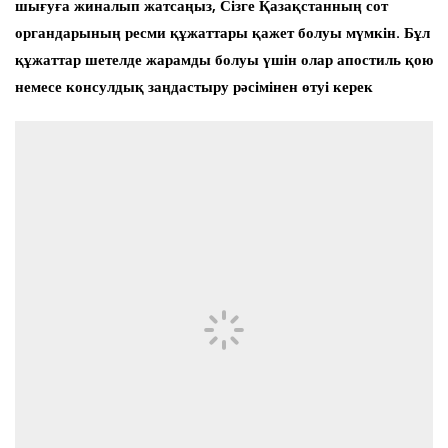
шығуға жиналып жатсаңыз, Сізге Қазақстанның сот
органдарының ресми құжаттары қажет болуы мүмкін. Бұл
құжаттар шетелде жарамды болуы үшін олар апостиль қою
немесе консулдық заңдастыру рәсімінен өтуі керек