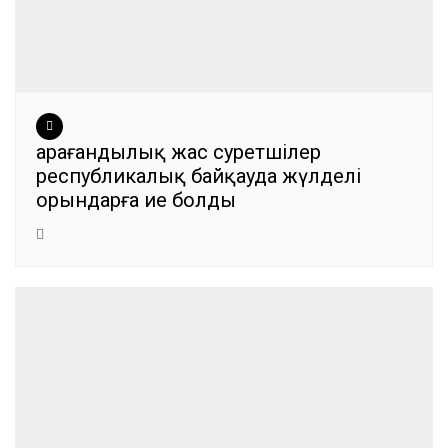
Қарағандылық жас суретшілер
республикалық байқауда жүлделі
орындарға ие болды