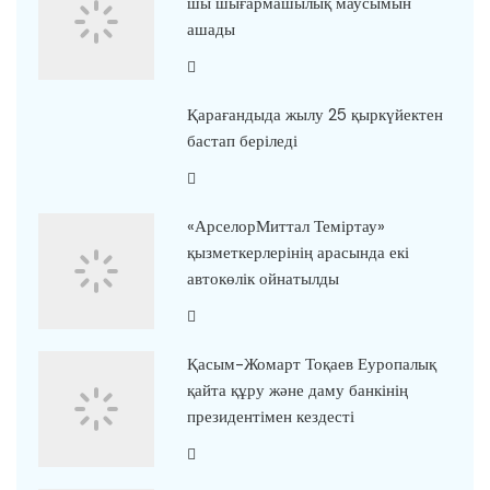
шы шығармашылық маусымын
ашады
Қарағандыда жылу 25 қыркүйектен
бастап беріледі
«АрселорМиттал Теміртау»
қызметкерлерінің арасында екі
автокөлік ойнатылды
Қасым-Жомарт Тоқаев Еуропалық
қайта құру және даму банкінің
президентімен кездесті