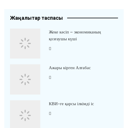
Жаңалықтар таспасы
Жеке кәсіп – экономиканың
қозғаушы күші
Ажары кірген Алғабас
КВИ-ге қарсы ілкімді іс