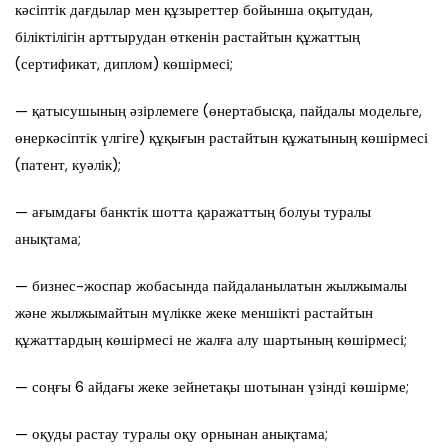
кәсіптік дағдылар мен құзыреттер бойынша оқытудан,
біліктілігін арттырудан өткенін растайтын құжаттың
(сертификат, диплом) көшірмесі;
— қатысушының әзірлемеге (өнертабысқа, пайдалы модельге,
өнеркәсіптік үлгіге) құқығын растайтын құжатының көшірмесі
(патент, куәлік);
— ағымдағы банктік шотта қаражаттың болуы туралы
анықтама;
— бизнес-жоспар жобасында пайдаланылатын жылжымалы
және жылжымайтын мүлікке жеке меншікті растайтын
құжаттардың көшірмесі не жалға алу шартының көшірмесі;
— соңғы 6 айдағы жеке зейнетақы шотынан үзінді көшірме;
— оқуды растау туралы оқу орнынан анықтама;