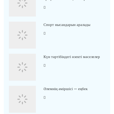
Спорт нысандарын аралады
Күн тәртібіндегі өзекті мәселелер
Әлемнің әміршісі — еңбек