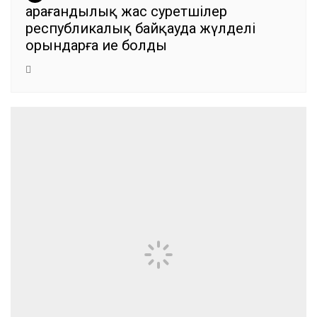
Қарағандылық жас суретшілер
республикалық байқауда жүлделі
орындарға ие болды