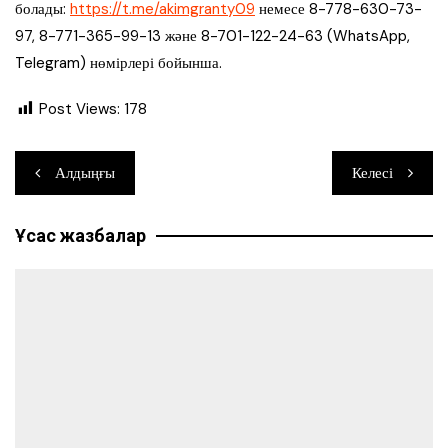
болады:
https://t.me/akimgranty09
немесе 8-778-630-73-
97, 8-771-365-99-13 және 8-701-122-24-63 (WhatsApp,
Telegram) нөмірлері бойынша.
Post Views:
178
Навигация
Алдыңғы
Келесі
по
Ұқсас жазбалар
записям