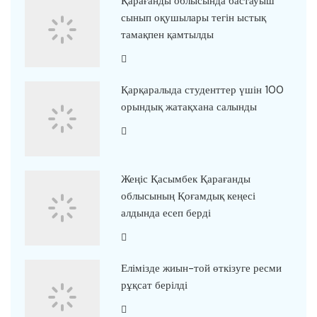
Қарағанды облысында бастауыш
сынып оқушылары тегін ыстық
тамақпен қамтылды
Қарқаралыда студенттер үшін 100
орындық жатақхана салынды
Жеңіс Қасымбек Қарағанды
облысының Қоғамдық кеңесі
алдында есеп берді
Елімізде жиын-той өткізуге ресми
рұқсат берілді