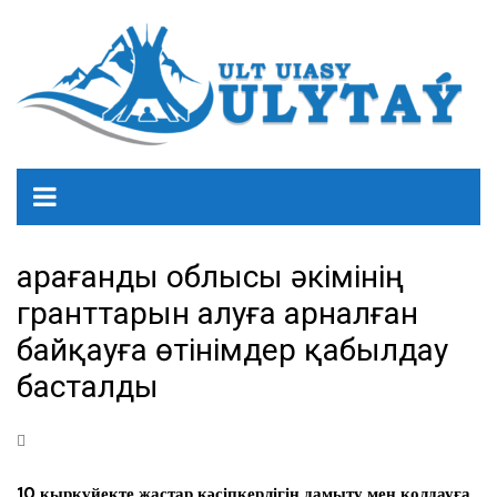
Қарағанды облысы әкімінің
гранттарын алуға арналған
байқауға өтінімдер қабылдау
басталды
10 қыркүйекте жастар кәсіпкерлігін дамыту мен қолдауға