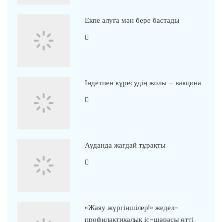
Екпе алуға мән бере бастады
Індетпен күресудің жолы – вакцина
Ауданда жағдай тұрақты
«Жаяу жүргіншілер!» жедел-
профилактикалық іс-шарасы өтті