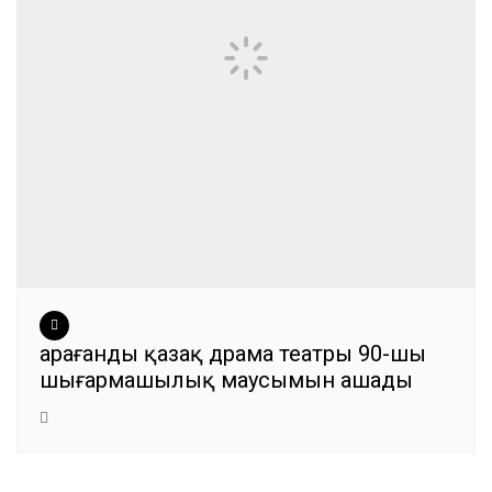
Қарағанды қазақ драма театры 90-шы
шығармашылық маусымын ашады