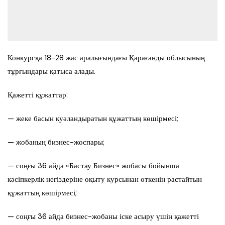
Конкурсқа 18-28 жас аралығындағы Қарағанды облысының
тұрғындары қатыса алады.
Қажетті құжаттар:
— жеке басын куәландыратын құжаттың көшірмесі;
— жобаның бизнес-жоспары;
— соңғы 36 айда «Бастау Бизнес» жобасы бойынша
кәсіпкерлік негіздеріне оқыту курсынан өткенін растайтын
құжаттың көшірмесі;
— соңғы 36 айда бизнес-жобаны іске асыру үшін қажетті