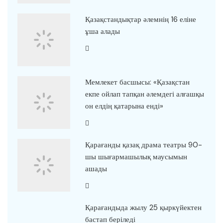
Қазақстандықтар әлемнің 16 еліне
ұша алады
Мемлекет басшысы: «Қазақстан
екпе ойлап тапқан әлемдегі алғашқы
он елдің қатарына енді»
Қарағанды қазақ драма театры 90-
шы шығармашылық маусымын
ашады
Қарағандыда жылу 25 қыркүйектен
бастап беріледі