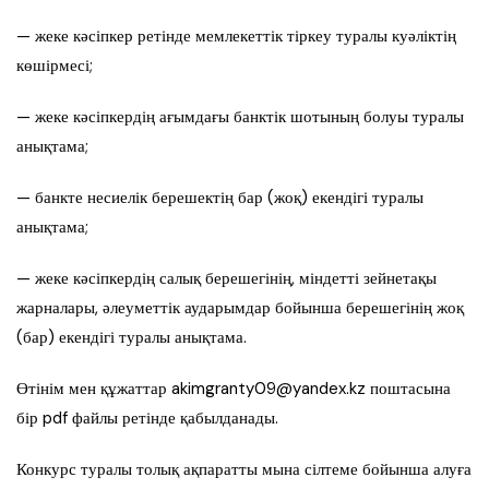
— жеке кәсіпкер ретінде мемлекеттік тіркеу туралы куәліктің
көшірмесі;
— жеке кәсіпкердің ағымдағы банктік шотының болуы туралы
анықтама;
— банкте несиелік берешектің бар (жоқ) екендігі туралы
анықтама;
— жеке кәсіпкердің салық берешегінің, міндетті зейнетақы
жарналары, әлеуметтік аударымдар бойынша берешегінің жоқ
(бар) екендігі туралы анықтама.
Өтінім мен құжаттар
akimgranty09@yandex.kz
поштасына
бір pdf файлы ретінде қабылданады.
Конкурс туралы толық ақпаратты мына сілтеме бойынша алуға