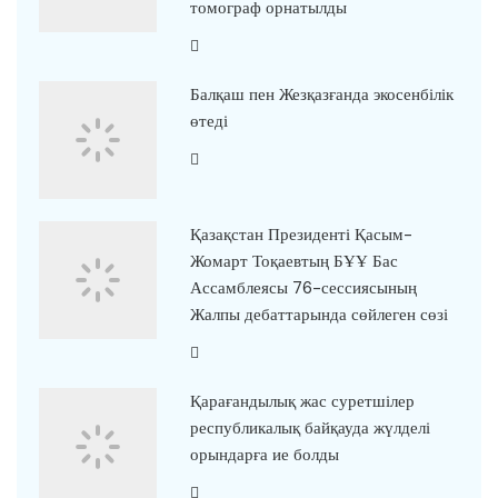
томограф орнатылды
Балқаш пен Жезқазғанда экосенбілік
өтеді
Қазақстан Президенті Қасым-
Жомарт Тоқаевтың БҰҰ Бас
Ассамблеясы 76-сессиясының
Жалпы дебаттарында сөйлеген сөзі
Қарағандылық жас суретшілер
республикалық байқауда жүлделі
орындарға ие болды