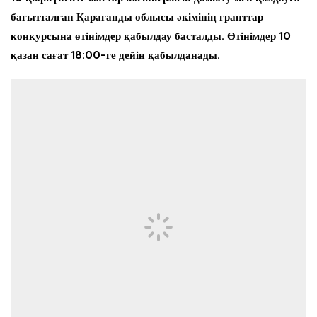
бағытталған Қарағанды облысы әкімінің гранттар
конкурсына өтінімдер қабылдау басталды. Өтінімдер 10
қазан сағат 18:00-ге дейін қабылданады.