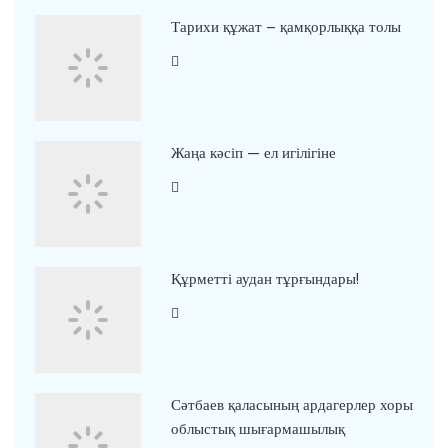
Тарихи құжат – қамқорлыққа толы
Жаңа кәсіп — ел игілігіне
Құрметті аудан тұрғындары!
Сәтбаев қаласының ардагерлер хоры
облыстық шығармашылық