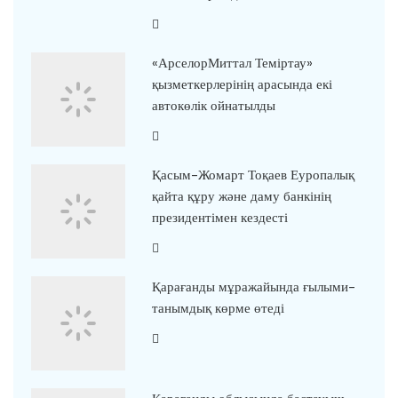
«АрселорМиттал Теміртау»
қызметкерлерінің арасында екі
автокөлік ойнатылды
Қасым-Жомарт Тоқаев Еуропалық
қайта құру және даму банкінің
президентімен кездесті
Қарағанды мұражайында ғылыми-
танымдық көрме өтеді