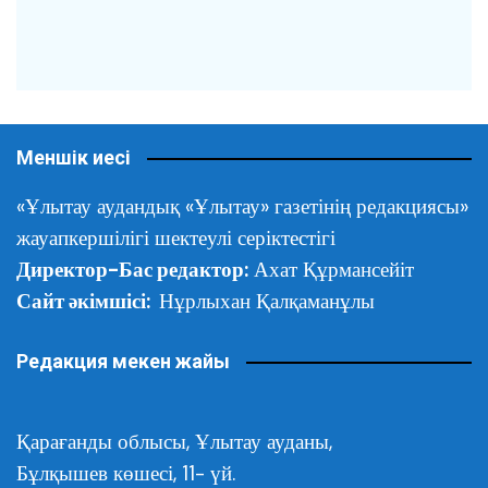
Меншік иесі
«Ұлытау аудандық «Ұлытау» газетінің редакциясы»
жауапкершілігі шектеулі серіктестігі
Директор-Бас редактор:
Ахат Құрмансейіт
Сайт әкімшісі:
Нұрлыхан Қалқаманұлы
Редакция мекен жайы
Қарағанды облысы,
Ұлытау ауданы,
Бұлқышев көшесі, 11- үй.